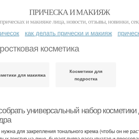
ПРИЧЕСКА И МАКИЯЖ
прическах и макияже лица, новости, отзывы, новинки, сек
ичесок
как делать прически и макияж
причес
ростковая косметика
Косметики для
сметики для макияжа
подростка
 собрать универсальный набор косметики
удра
 нужна для закрепления тонального крема (чтобы он не рас
вых текстур на лице, бывает пудра рассыпчатая и прессован