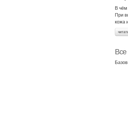
В чём
При в
кожа 
читат
Все
Базов