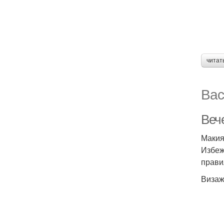
читат
Вас
Веч
Макия
Избеж
прави
Визаж