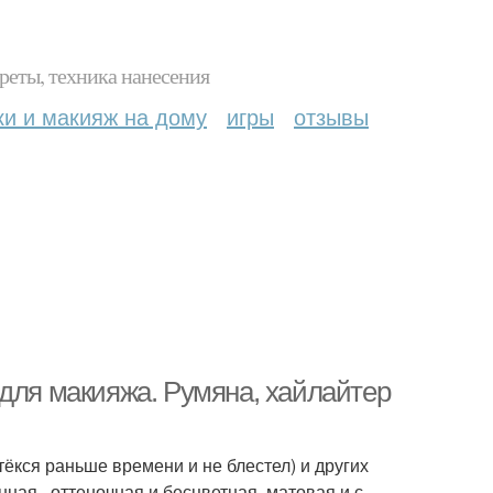
реты, техника нанесения
ки и макияж на дому
игры
отзывы
 для макияжа. Румяна, хайлайтер
тёкся раньше времени и не блестел) и других
ная , оттеночная и бесцветная, матовая и с