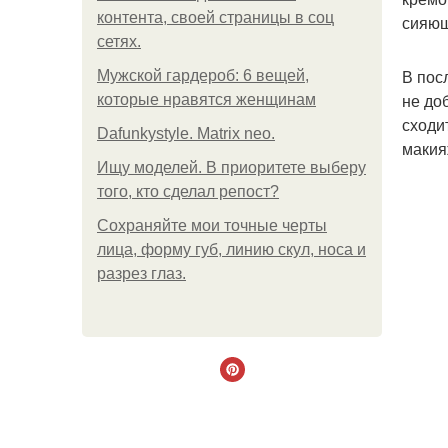
контента, своей страницы в соц
сияющ
сетях.
В пос
Мужской гардероб: 6 вещей,
не до
которые нравятся женщинам
сходи
Dafunkystyle. Matrix neo.
макия
Ищу моделей. В приоритете выберу
того, кто сделал репост?
Сохраняйте мои точные черты
лица, форму губ, линию скул, носа и
разрез глаз.