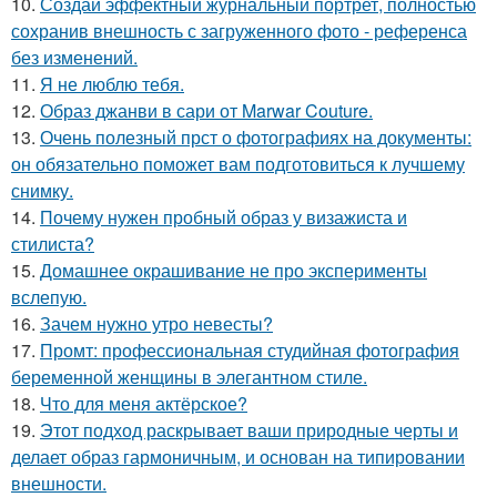
10.
Создай эффектный журнальный портрет, полностью
сохранив внешность с загруженного фото - референса
без изменений.
11.
Я не люблю тебя.
12.
Образ джанви в сари от Marwar Couture.
13.
Очень полезный прст о фотографиях на документы:
он обязательно поможет вам подготовиться к лучшему
снимку.
14.
Почему нужен пробный образ у визажиста и
стилиста?
15.
Домашнее окрашивание не про эксперименты
вслепую.
16.
Зачем нужно утро невесты?
17.
Промт: профессиональная студийная фотография
беременной женщины в элегантном стиле.
18.
Что для меня актёрское?
19.
Этот подход раскрывает ваши природные черты и
делает образ гармоничным, и основан на типировании
внешности.