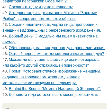
редактора персонажей Code Vein 2.
41.
Сохранить одну и ту же внешность:
42.
Интерпретация картины анри Матисса "Золотые
Рыбки" в современном женском образе.
43.
Сохрани идентичность, черты лица, пропорции и
внешний вид женщины с референсного изображения.
44.
Добрый день! С моделью мы ищем визажиста на
съемку.
45.
Обстановка домашняя, уютная, ультрареалистичная.
46.
Острый перец вместо косметологических процедур?
47.
Можем ли мы увидеть своё лицо если нет зеркала
или какой-то другой отражающей поверхности?
48.
Промт. Фотореалистичное изображение женщины,
сидящей на коричневом кожаном диване с
металлическими гвоздями по периметру.
49.
Behind the Scene: "Момент Настоящей Женщины".
50.
До нового года остался всего месяц с хвостиком.