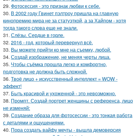
29.
Фотосессия - это признак любви к себе.
30.
В 2002 году Гвинет пэлтроу пришла на главную
кинопремию мира не за статуэткой, а за Хайпом - хотя
тогда такого слова еще не знали.
31.
Слёзы. Сердце в горле.
32.
2016 - год, который перевернул всё.
33.
Вы можете прийти ко мне на съемку, любой.
34.
Создай изображение, не меняя черты лица.
35.
Чтобы съёмка прошла легко и комфортно,
подготовка не должна быть сложной.
36.
Твоё лицо + искусственный интеллект = WOW -
эффект!
37.
Быть красивой и ухоженной - это невозможно.
38.
Промпт. Создай портрет женщины с референса, лицо
не изменяй:
39.
Создание образа для фотосессии - это тонкая работа
с деталями и ощущениями.
40.
Пора создать вайфу мечты - вышла демоверсия