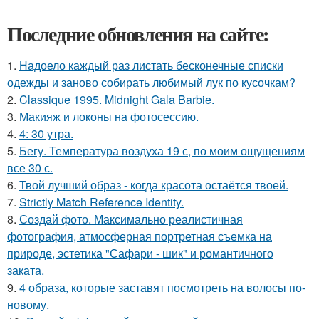
Последние обновления на сайте:
1.
Надоело каждый раз листать бесконечные списки
одежды и заново собирать любимый лук по кусочкам?
2.
Classique 1995. Midnight Gala Barbie.
3.
Макияж и локоны на фотосессию.
4.
4: 30 утра.
5.
Бегу. Температура воздуха 19 с, по моим ощущениям
все 30 с.
6.
Твой лучший образ - когда красота остаётся твоей.
7.
Strictly Match Reference Identity.
8.
Создай фото. Максимально реалистичная
фотография, атмосферная портретная съемка на
природе, эстетика "Сафари - шик" и романтичного
заката.
9.
4 образа, которые заставят посмотреть на волосы по-
новому.