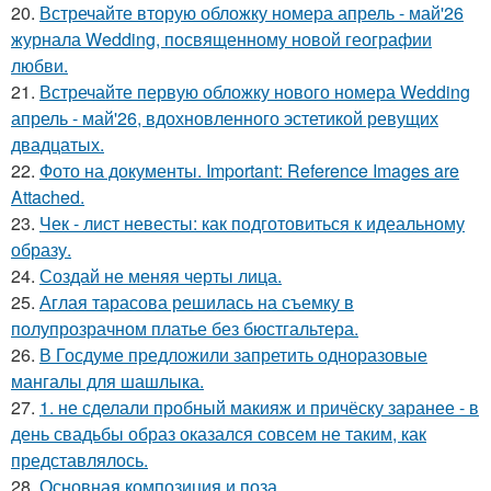
20.
Встречайте вторую обложку номера апрель - май'26
журнала Wedding, посвященному новой географии
любви.
21.
Встречайте первую обложку нового номера Wedding
апрель - май'26, вдохновленного эстетикой ревущих
двадцатых.
22.
Фото на документы. Important: Reference Images are
Attached.
23.
Чек - лист невесты: как подготовиться к идеальному
образу.
24.
Создай не меняя черты лица.
25.
Аглая тарасова решилась на съемку в
полупрозрачном платье без бюстгальтера.
26.
В Госдуме предложили запретить одноразовые
мангалы для шашлыка.
27.
1. не сделали пробный макияж и причёску заранее - в
день свадьбы образ оказался совсем не таким, как
представлялось.
28.
Основная композиция и поза.