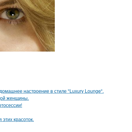
омашнее настроение в стиле "Luxury Lounge".
дой женщины.
отосессии!
 этих красоток.