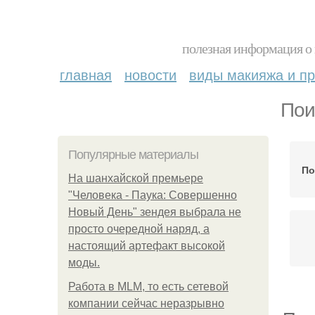
полезная информация о 
главная
новости
виды макияжа и пр
Пои
Популярные материалы
По
На шанхайской премьере
"Человека - Паука: Совершенно
Новый День" зендея выбрала не
просто очередной наряд, а
настоящий артефакт высокой
моды.
Работа в MLM, то есть сетевой
компании сейчас неразрывно