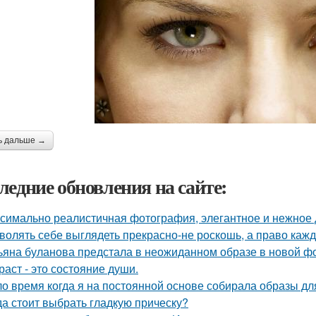
ь дальше →
ледние обновления на сайте:
симально реалистичная фотография, элегантное и нежное д
волять себе выглядеть прекрасно-не роскошь, а право каж
ьяна буланова предстала в неожиданном образе в новой ф
раст - это состояние души.
о время когда я на постоянной основе собирала образы для
да стоит выбрать гладкую прическу?