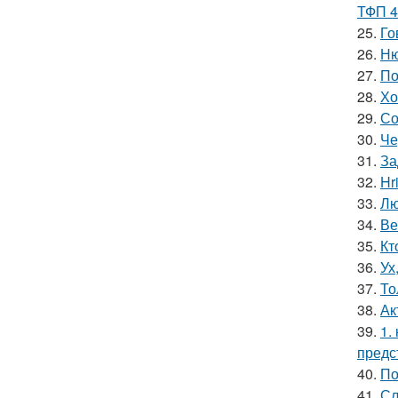
ТФП 4
25.
Го
26.
Ню
27.
По
28.
Хо
29.
Со
30.
Че
31.
За
32.
Hr
33.
Лю
34.
Ве
35.
Кт
36.
Ух
37.
То
38.
Ак
39.
1.
предс
40.
По
41.
Сл