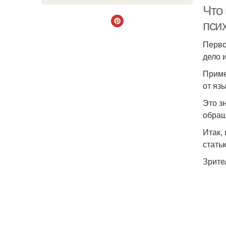
Что 
пси
Перво
дело и
Приме
от язы
Это з
обращ
Итак,
стать
Зрите