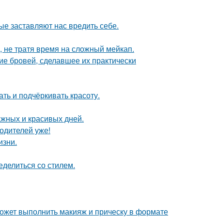
ые заставляют нас вредить себе.
, не тратя время на сложный мейкап.
ие бровей, сделавшее их практически
ть и подчёркивать красоту.
ажных и красивых дней.
одителей уже!
изни.
ределиться со стилем.
может выполнить макияж и прическу в формате