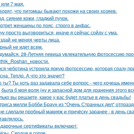
 или 7 мая.
ворят, что питомцы бывают похожи на своих хозяев.
д, сияние кожи, гладкий пучок.
ртрет женщины по пояс, строго в анфас.
чу просто выговориться, иначе я сейчас сойду с ума.
здай не меняя черты лица.
рный не идет всем.
думайся. 28-Летняя певица увлекательную фотосессию про
ithik_Roshan_новости.
ся чеботина устроила яркую фотосессию, которая сразу пр
сна. Тепло. А что это значит?
о ты? Ты хоть раз задавала себе вопрос - чего хочешь имен
, была б моя воля (ну и запасной дом для хранения этого все
лько вы решаете, какое у вас будет платье в день свадьбы!
триса милли Бобби Браун из "Очень Странных дел" отпразд
 не сделали пробный макияж и причёску заранее - в день св
тавлялось.
дарочные сертификаты включают:
ёзы. Сердце в горле.