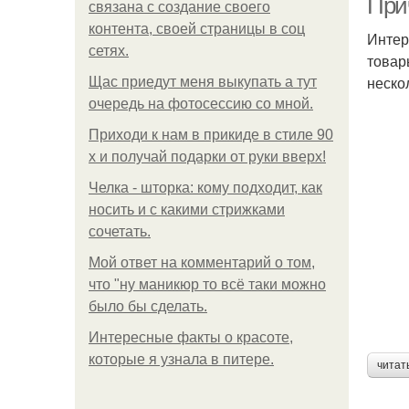
При
связана с создание своего
контента, своей страницы в соц
Интер
сетях.
товар
неско
Щас приедут меня выкупать а тут
очередь на фотосессию со мной.
Приходи к нам в прикиде в стиле 90
х и получай подарки от руки вверх!
Челка - шторка: кому подходит, как
носить и с какими стрижками
сочетать.
Мой ответ на комментарий о том,
что "ну маникюр то всё таки можно
было бы сделать.
Интересные факты о красоте,
которые я узнала в питере.
читат