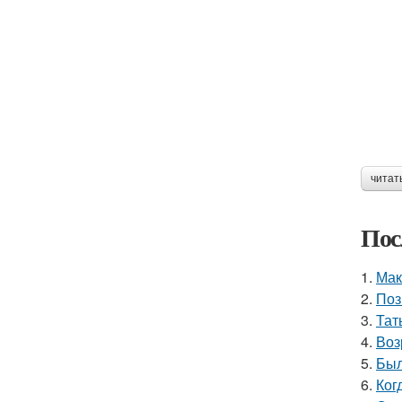
читат
Пос
1.
Мак
2.
Поз
3.
Тат
4.
Воз
5.
Был
6.
Ког