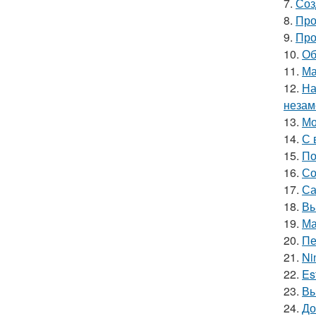
7.
Соз
8.
Про
9.
Про
10.
Об
11.
Ма
12.
На
незам
13.
Мо
14.
С 
15.
По
16.
Со
17.
Са
18.
Вы
19.
Ма
20.
Пе
21.
Ni
22.
Es
23.
Вы
24.
До