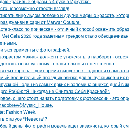
даю красивые образы в 4 руки в Иркутске.
сто невозможно отвести взгляд!
тирать лицо льдом полезно и другие мифы о красоте, котор
раз джанви в сари от Marwar Couture.
стер-класс по прическам - отличный способ освежить образ
 Met Gala 2026 года заметным трендом стало обесцвечиван
етными.
и эксперименты с фотографией.
возрастом макияж должен не утяжелять, а наоборот - освежа
дготовка к выпускному - волнительно и ответственно.
всем скоро наступит время выпускных - одного из самых в
мый волнительный праздник близко для выпускников и их р
пускной - один из самых ярких и запоминающихся дней в ж
рго Робби: "Я Никогда не Считала Себя Красивой".
рвое, с чего стоит начать подготовку к фотосессии - это оп
nadobrev@Mystic_House.
tet Fashion Week.
 в статусе "Невеста"?
брый день! Фотограф и модель ищет визажиста, который с