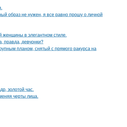
.
ный образ не нужен, я все равно прошу о личной
 женщины в элегантном стиле.
а, правда, девчонки?
упным планом, снятый с прямого ракурса на
др, золотой час.
меняя черты лица.