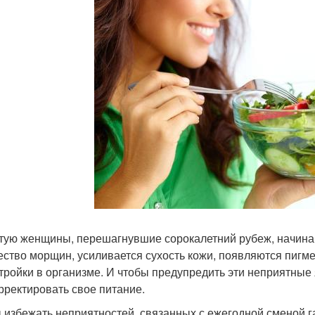
тую женщины, перешагнувшие сорокалетний рубеж, начинаю
ество морщин, усиливается сухость кожи, появляются пигм
тройки в организме. И чтобы предупредить эти неприятные
рректировать свое питание.
 избежать неприятностей, связанных с ежегодной сменой г