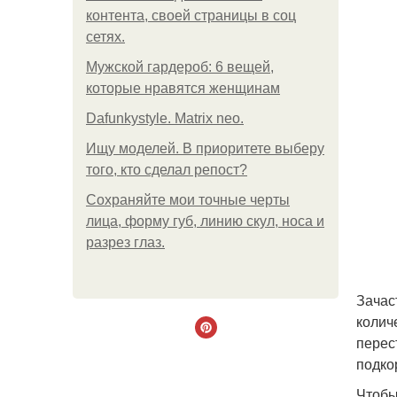
контента, своей страницы в соц
сетях.
Мужской гардероб: 6 вещей,
которые нравятся женщинам
Dafunkystyle. Matrix neo.
Ищу моделей. В приоритете выберу
того, кто сделал репост?
Сохраняйте мои точные черты
лица, форму губ, линию скул, носа и
разрез глаз.
Зачас
колич
перес
подко
Чтобы