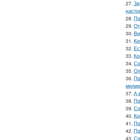
27.
Зв
насто
28.
По
29.
От
30.
Ви
31.
Ко
32.
Ес
33.
Ко
34.
Со
35.
Ол
36.
Пр
мелир
37.
А 
38.
Пр
39.
Со
40.
Ко
41.
По
42.
Пр
43.
Со