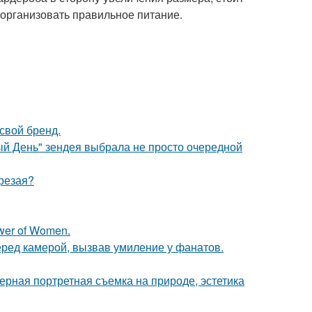
 организовать правильное питание.
свой бренд.
й День" зендея выбрала не просто очередной
трезая?
wer of Women.
еред камерой, вызвав умиление у фанатов.
рная портретная съемка на природе, эстетика