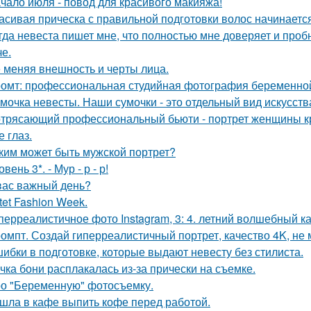
чало июля - повод для красивого макияжа!
асивая прическа с правильной подготовки волос начинается
гда невеста пишет мне, что полностью мне доверяет и проб
че.
 меняя внешность и черты лица.
омт: профессиональная студийная фотография беременной
мочка невесты. Наши сумочки - это отдельный вид искусств
трясающий профессиональный бьюти - портрет женщины кр
 глаз.
ким может быть мужской портрет?
овень 3*. - Мур - р - р!
вас важный день?
tet Fashion Week.
перреалистичное фото Instagram, 3: 4. летний волшебный ка
омпт. Создай гиперреалистичный портрет, качество 4K, не 
ибки в подготовке, которые выдают невесту без стилиста.
чка бони расплакалась из-за прически на съемке.
о "Беременную" фотосъемку.
шла в кафе выпить кофе перед работой.