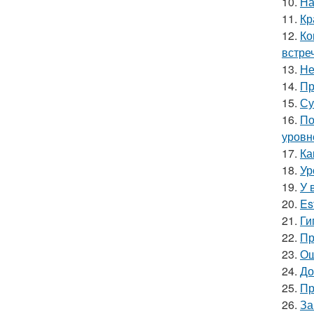
10.
На
11.
Кр
12.
Ко
встре
13.
Не
14.
Пр
15.
Су
16.
По
уровне
17.
Ка
18.
Ур
19.
У 
20.
Es
21.
Ги
22.
Пр
23.
Ош
24.
До
25.
Пр
26.
За