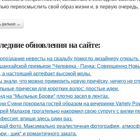
лько переосмыслить свой образ жизни и, в первую очередь,
ь дальше →
ледние обновления на сайте:
 опоздание невесты на свадьбу помогло дизайнеру открыть 
шанхайской премьере "Человека - Паука: Совершенно Новы
, а настоящий артефакт высокой моды.
ы знали, что можно примерить новую причёску, ничего не о
льные прически для коротких волос: простые идеи.
нд на "Мыльные Брови" плотно засел в лентах.
ни Суини покорила гостей образом на вечеринке Variety Po
рей Малахов трогательно накормил свою супругу с вилки п
фессия: впиши здесь один раз.
дай фото. Максимально реалистичная фотография, атмосфе
ри - шик" и романтичного заката.