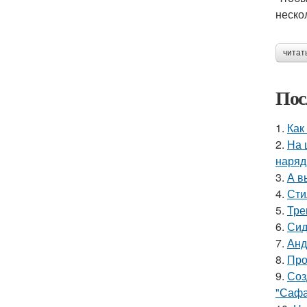
неско
читат
Пос
1.
Как
2.
На 
наряд
3.
А в
4.
Сти
5.
Тре
6.
Сид
7.
Анд
8.
Про
9.
Соз
"Сафа