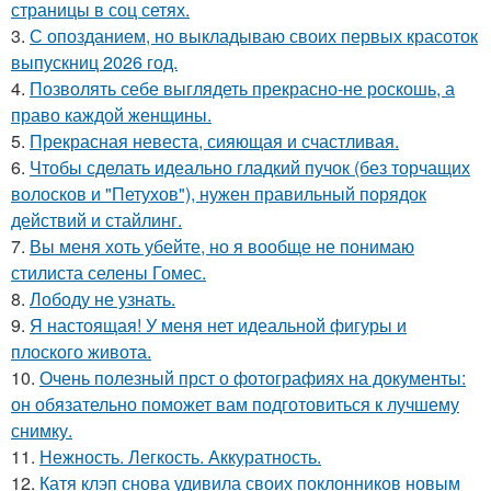
страницы в соц сетях.
3.
С опозданием, но выкладываю своих первых красоток
выпускниц 2026 год.
4.
Позволять себе выглядеть прекрасно-не роскошь, а
право каждой женщины.
5.
Прекрасная невеста, сияющая и счастливая.
6.
Чтобы сделать идеально гладкий пучок (без торчащих
волосков и "Петухов"), нужен правильный порядок
действий и стайлинг.
7.
Вы меня хоть убейте, но я вообще не понимаю
стилиста селены Гомес.
8.
Лободу не узнать.
9.
Я настоящая! У меня нет идеальной фигуры и
плоского живота.
10.
Очень полезный прст о фотографиях на документы:
он обязательно поможет вам подготовиться к лучшему
снимку.
11.
Нежность. Легкость. Аккуратность.
12.
Катя клэп снова удивила своих поклонников новым