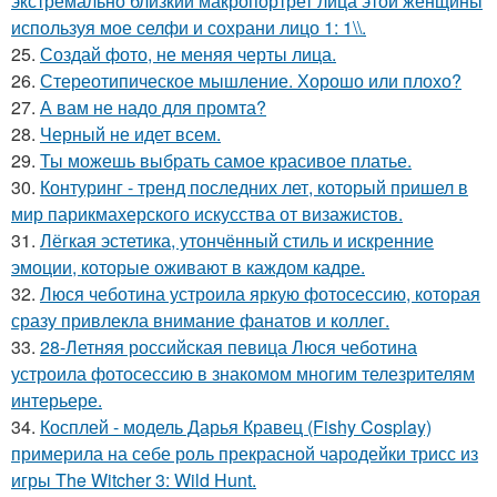
экстремально близкий макропортрет лица этой женщины
используя мое селфи и сохрани лицо 1: 1\\.
25.
Создай фото, не меняя черты лица.
26.
Стереотипическое мышление. Хорошо или плохо?
27.
А вам не надо для промта?
28.
Черный не идет всем.
29.
Ты можешь выбрать самое красивое платье.
30.
Контуринг - тренд последних лет, который пришел в
мир парикмахерского искусства от визажистов.
31.
Лёгкая эстетика, утончённый стиль и искренние
эмоции, которые оживают в каждом кадре.
32.
Люся чеботина устроила яркую фотосессию, которая
сразу привлекла внимание фанатов и коллег.
33.
28-Летняя российская певица Люся чеботина
устроила фотосессию в знакомом многим телезрителям
интерьере.
34.
Косплей - модель Дарья Кравец (Fishy Cosplay)
примерила на себе роль прекрасной чародейки трисс из
игры The Witcher 3: Wild Hunt.