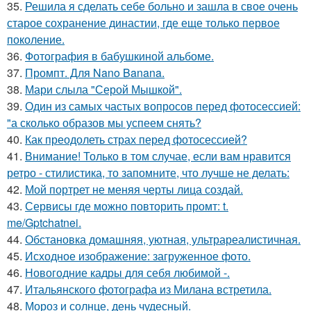
35.
Решила я сделать себе больно и зашла в свое очень
старое сохранение династии, где еще только первое
поколение.
36.
Фотография в бабушкиной альбоме.
37.
Промпт. Для Nano Banana.
38.
Мари слыла "Серой Мышкой".
39.
Один из самых частых вопросов перед фотосессией:
"а сколько образов мы успеем снять?
40.
Как преодолеть страх перед фотосессией?
41.
Внимание! Только в том случае, если вам нравится
ретро - стилистика, то запомните, что лучше не делать:
42.
Мой портрет не меняя черты лица создай.
43.
Сервисы где можно повторить промт: t.
me/Gptchatnei.
44.
Обстановка домашняя, уютная, ультрареалистичная.
45.
Исходное изображение: загруженное фото.
46.
Новогодние кадры для себя любимой -.
47.
Итальянского фотографа из Милана встретила.
48.
Мороз и солнце, день чудесный.