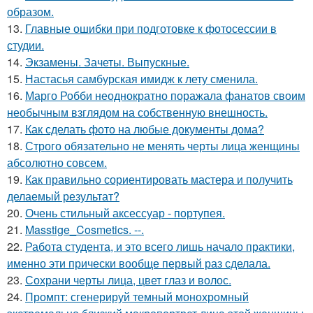
образом.
13.
Главные ошибки при подготовке к фотосессии в
студии.
14.
Экзамены. Зачеты. Выпускные.
15.
Настасья самбурская имидж к лету сменила.
16.
Марго Робби неоднократно поражала фанатов своим
необычным взглядом на собственную внешность.
17.
Как сделать фото на любые документы дома?
18.
Строго обязательно не менять черты лица женщины
абсолютно совсем.
19.
Как правильно сориентировать мастера и получить
делаемый результат?
20.
Очень стильный аксессуар - портупея.
21.
Masstige_Cosmetics. --.
22.
Работа студента, и это всего лишь начало практики,
именно эти прически вообще первый раз сделала.
23.
Сохрани черты лица, цвет глаз и волос.
24.
Промпт: сгенерируй темный монохромный