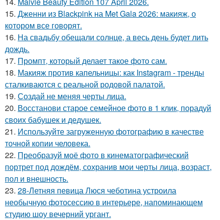
14.
Malvie Beauty Edition 107 April 2026.
15.
Дженни из Blackpink на Met Gala 2026: макияж, о
котором все говорят.
16.
На свадьбу обещали солнце, а весь день будет лить
дождь.
17.
Промпт, который делает такое фото сам.
18.
Макияж против капельницы: как Instagram - тренды
сталкиваются с реальной родовой палатой.
19.
Создай не меняя черты лица.
20.
Восстанови старое семейное фото в 1 клик, порадуй
своих бабушек и дедушек.
21.
Используйте загруженную фотографию в качестве
точной копии человека.
22.
Преобразуй моё фото в кинематографический
портрет под дождём, сохранив мои черты лица, возраст,
пол и внешность.
23.
28-Летняя певица Люся чеботина устроила
необычную фотосессию в интерьере, напоминающем
студию шоу вечерний ургант.