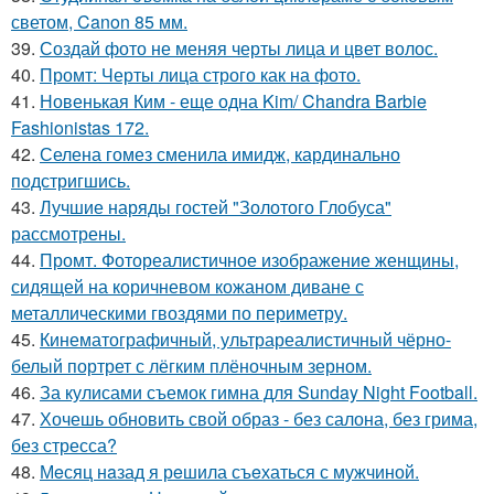
светом, Canon 85 мм.
39.
Создай фото не меняя черты лица и цвет волос.
40.
Промт: Черты лица строго как на фото.
41.
Новенькая Ким - еще одна Kim/ Chandra Barbie
Fashionistas 172.
42.
Селена гомез сменила имидж, кардинально
подстригшись.
43.
Лучшие наряды гостей "Золотого Глобуса"
рассмотрены.
44.
Промт. Фотореалистичное изображение женщины,
сидящей на коричневом кожаном диване с
металлическими гвоздями по периметру.
45.
Кинематографичный, ультрареалистичный чёрно-
белый портрет с лёгким плёночным зерном.
46.
За кулисами съемок гимна для Sunday Night Football.
47.
Хочешь обновить свой образ - без салона, без грима,
без стресса?
48.
Мeсяц нaзад я рeшила съeхаться с мужчиной.