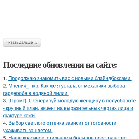
читать дальше →
Последние обновления на сайте:
1.
Продолжаю знакомить вас с новыми блайндбоксами.
2.
Мнения_ пкр. Как же я устала от механики выбора
гардероба в водяной лилии.
3.
{Промт}. Сгенерируй молодую женщину в полуобороте
- крупный план, акцент на выразительных чертах лица и
фактуре кожи.
4.
Выбор светлого оттенка зависит от готовности
ухаживать за цветом.
5.
Наше красивое, стильное и большое пространство