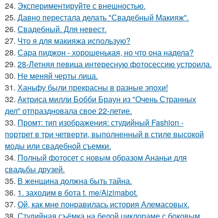
24.
Экспериментируйте с внешностью.
25.
Давно перестала делать "Свадебный Макияж".
26.
Свадебный. Для невест.
27.
Что я для макияжа использую?
28.
Сара пиджон - хорошенькая, но что она надела?
29.
28-Летняя певица интересную фотосессию устроила.
30.
Не меняй черты лица.
31.
Ханьфу были прекрасны в разные эпохи!
32.
Актриса милли Бобби Браун из "Очень Странных
дел" отпраздновала свое 22-летие.
33.
Промт: тип изображения: студийный Fashion -
портрет в три четверти, выполненный в стиле высокой
моды или свадебной съемки.
34.
Полный фотосет с новым образом Ананьи для
свадьбы друзей.
35.
В женщина должна быть тайна.
36.
1. заходим в бота t. me/Aizimabot.
37.
Ой, как мне понравилась история Алемасовых.
38.
Студийная съёмка на белой циклораме с боковым