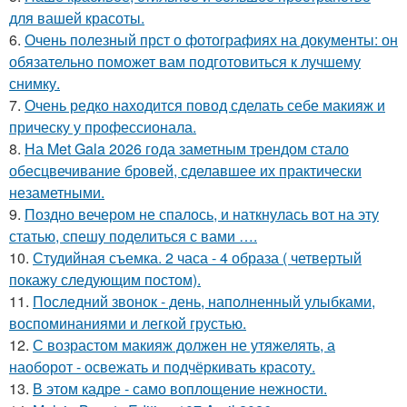
для вашей красоты.
6.
Очень полезный прст о фотографиях на документы: он
обязательно поможет вам подготовиться к лучшему
снимку.
7.
Очень редко находится повод сделать себе макияж и
прическу у профессионала.
8.
На Met Gala 2026 года заметным трендом стало
обесцвечивание бровей, сделавшее их практически
незаметными.
9.
Поздно вечером не спалось, и наткнулась вот на эту
статью, спешу поделиться с вами ….
10.
Студийная съемка. 2 часа - 4 образа ( четвертый
покажу следующим постом).
11.
Последний звонок - день, наполненный улыбками,
воспоминаниями и легкой грустью.
12.
С возрастом макияж должен не утяжелять, а
наоборот - освежать и подчёркивать красоту.
13.
В этом кадре - само воплощение нежности.