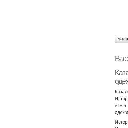
читат
Вас
Каз
оде
Казах
Истор
измен
одежд
Истор