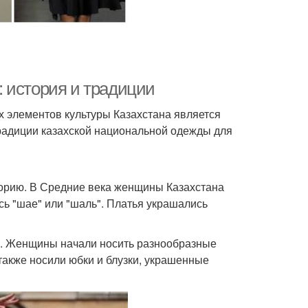
 история и традиции
их элементов культуры Казахстана является
традиции казахской национальной одежды для
орию. В Средние века женщины Казахстана
ь "шае" или "шаль". Платья украшались
ой. Женщины начали носить разнообразные
и также носили юбки и блузки, украшенные