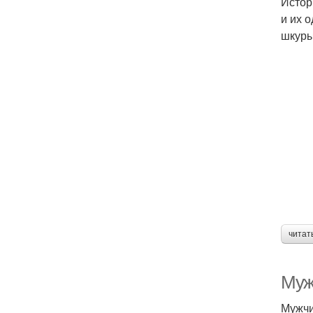
Истор
и их 
шкуры
читат
Муж
Мужчи