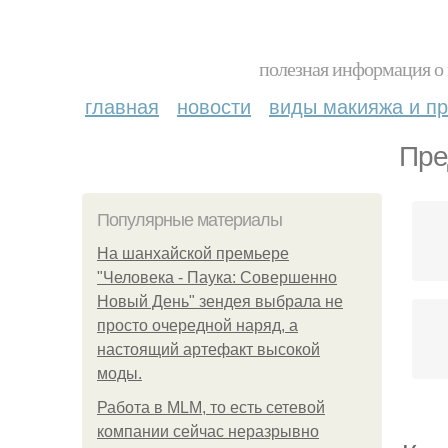
полезная информация о 
главная
новости
виды макияжа и пр
Пре
Популярные материалы
На шанхайской премьере
"Человека - Паука: Совершенно
Новый День" зендея выбрала не
просто очередной наряд, а
настоящий артефакт высокой
моды.
Работа в MLM, то есть сетевой
компании сейчас неразрывно