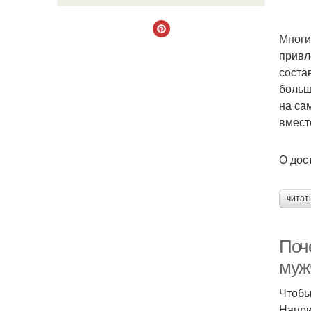
Многи
привл
соста
больш
на са
вмест
О дос
читат
Поч
муж
Чтобы
Напри