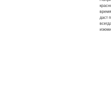
красн
время
даст 
всегд
изюми