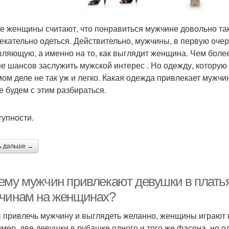
е женщины считают, что понравиться мужчине довольно таки
екательно одеться. Действительно, мужчины, в первую оч
вляющую, а именно на то, как выглядит женщина. Чем более
е шансов заслужить мужской интерес . Но одежду, которую
мом деле не так уж и легко. Какая одежда привлекает мужчи
е будем с этим разбираться.
тупности.
ь дальше →
ему мужчин привлекают девушки в платья
чинам на женщинах?
 привлечь мужчину и выглядеть желанно, женщины играют н
мер, две девушки в рубашке одного и того же фасона, но од