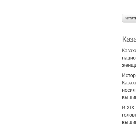
читат
Каз
Казах
нацио
женщи
Истор
Казах
носил
вышив
В XIX
голов
вышив