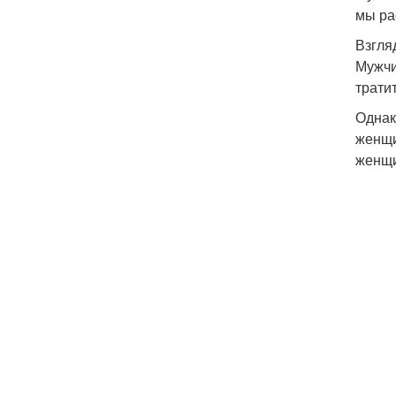
мы ра
Взгля
Мужчи
трати
Однак
женщи
женщи