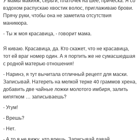
У мамы макияж, серьги, платочек на шее, прическа. Я со
вздохом распускаю хвостик волос, приглаживаю брови.
Прячу руки, чтобы она не заметила отсутствия
маникюра.
- Ты ж моя красавица, - говорит мама.
Я киваю. Красавица, да. Кто скажет, что не красавица,
тот ей враг номер один. А я портить же не сумасшедшая
с родной матерью отношения!
- Наринэ, я тут вычитала отличный рецепт для маски.
Записывай. Натереть на мелкой терке 40 граммов хрена,
добавить две чайные ложки молотого имбиря, залить
кипятком … записываешь?
- Угум!
- Врешь?
- Нет.
- А то я не вижу, что врешь. Записывай давай.