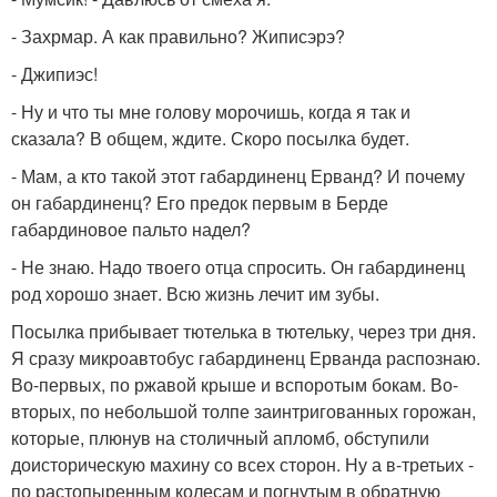
- Захрмар. А как правильно? Жиписэрэ?
- Джипиэс!
- Ну и что ты мне голову морочишь, когда я так и
сказала? В общем, ждите. Скоро посылка будет.
- Мам, а кто такой этот габардиненц Ерванд? И почему
он габардиненц? Его предок первым в Берде
габардиновое пальто надел?
- Не знаю. Надо твоего отца спросить. Он габардиненц
род хорошо знает. Всю жизнь лечит им зубы.
Посылка прибывает тютелька в тютельку, через три дня.
Я сразу микроавтобус габардиненц Ерванда распознаю.
Во-первых, по ржавой крыше и вспоротым бокам. Во-
вторых, по небольшой толпе заинтригованных горожан,
которые, плюнув на столичный апломб, обступили
доисторическую махину со всех сторон. Ну а в-третьих -
по растопыренным колесам и погнутым в обратную