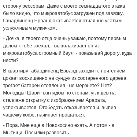
сторону рессорам. Даже с моего семнадцатого этажа
было видно, что микроавтобус загружен под завязку.
Габардиненц Ерванд оказывается отчаянно усатым
услужливым мужичком.
- Дочка, я твоего отца очень уважаю, поэтому первым
делом к тебе заехал, - выволакивает он из
микроавтобуса огромный баул, - показывай дорогу, куда
нести?
В квартиру габардиненц Ерванд заходит с почтением,
цокает восхищенно на сундук из состаренного дерева,
трогает батареи отопления - не мерзнете? Нет?
Молодцы! Шарит взглядом по стенам, углядев на
стеллаже открытку с изображением Арарата,
успокаивается. Отобедать отказывается и, выпив
чашечку кофе, начинает прощаться:
- Пора. Мне еще в Новокосино ехать. А потом - в
Мытищи. Посылки развозить.