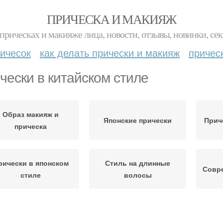
ПРИЧЕСКА И МАКИЯЖ
прическах и макияже лица, новости, отзывы, новинки, сек
ичесок
как делать прически и макияж
причес
чески в китайском стиле
Образ макияж и
Японские прически
Прич
прическа
рически в японском
Стиль на длинные
Совр
стиле
волосы
тиль для длинных
Китайские девушки