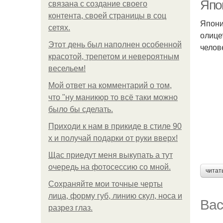
Япо
связана с создание своего
контента, своей страницы в соц
Япони
сетях.
олице
Этот день был наполнен особенной
челов
красотой, трепетом и невероятным
весельем!
Мой ответ на комментарий о том,
что "ну маникюр то всё таки можно
было бы сделать.
Приходи к нам в прикиде в стиле 90
х и получай подарки от руки вверх!
Щас приедут меня выкупать а тут
очередь на фотосессию со мной.
читат
Сохраняйте мои точные черты
лица, форму губ, линию скул, носа и
Вас
разрез глаз.