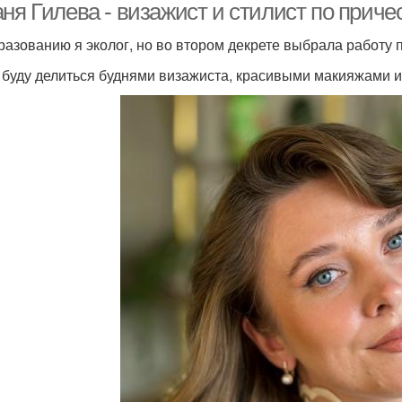
ня Гилева - визажист и стилист по приче
разованию я эколог, но во втором декрете выбрала работу п
 буду делиться буднями визажиста, красивыми макияжами и 