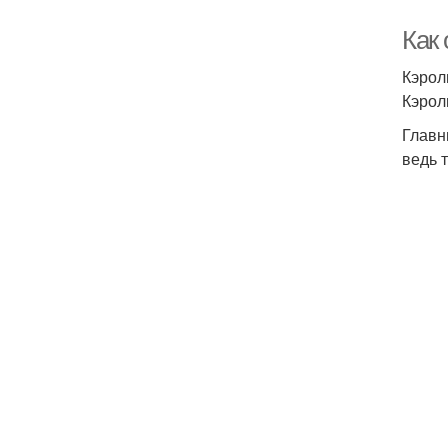
Как
Кэрол
Кэрол
Главн
ведь 