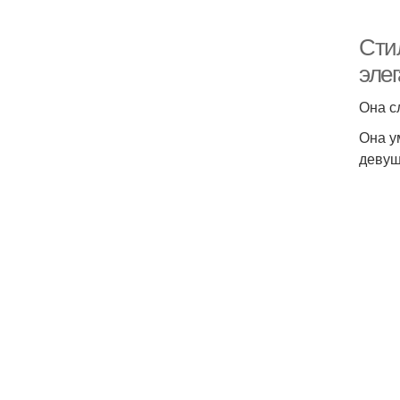
Сти
эле
Она с
Она у
девуш