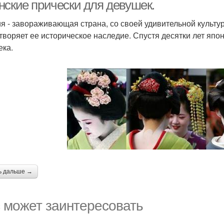
волос
нские прически для девушек.
я - завораживающая страна, со своей удивительной культу
творяет ее историческое наследие. Спустя десятки лет япо
ека.
ь дальше →
 может заинтересовать