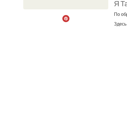
Я Та
По об
Здесь