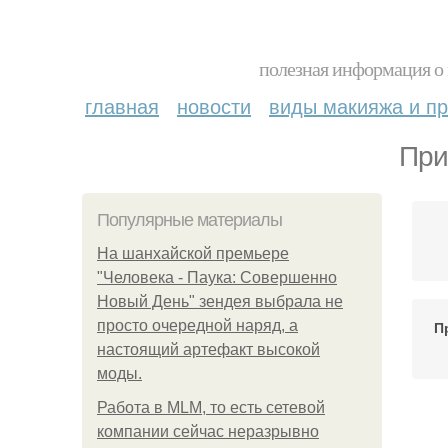
полезная информация о 
главная
новости
виды макияжа и пр
При
Популярные материалы
На шанхайской премьере
"Человека - Паука: Совершенно
Новый День" зендея выбрала не
просто очередной наряд, а
П
настоящий артефакт высокой
моды.
Работа в MLM, то есть сетевой
С
компании сейчас неразрывно