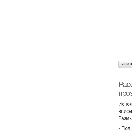
читат
Рас
про
Испол
вписы
Размы
• Под