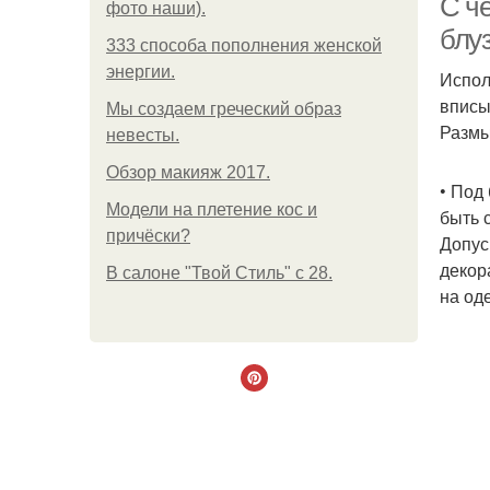
С ч
фото наши).
блу
333 способа пополнения женской
энергии.
Испол
вписы
Мы создаем греческий образ
Размы
невесты.
Обзор макияж 2017.
• Под
Модели на плетение кос и
быть 
причёски?
Допус
декор
В салоне "Твой Стиль" с 28.
на од