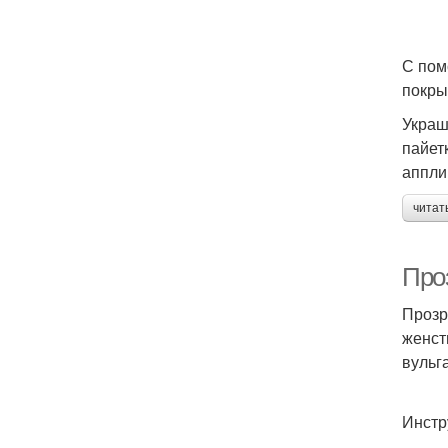
С пом
покры
Украш
пайет
аппли
читат
Про
Прозр
женст
вульг
Инстр