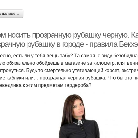
ь дальше →
ем носить прозрачную рубашку черную. Ка
зрачную рубашку в городе - правила Бекх
есно, есть ли у тебя вещь-табу? Та самая, с виду безобидна
ую обязательно обойдешь в магазине за километр, клятвенн
итронуться. Будь то смертельно утягивающий корсет, экстр
ие каблуки или… прозрачная черная рубашка. Что бы это ни
аведлива к этим предметам гардероба?