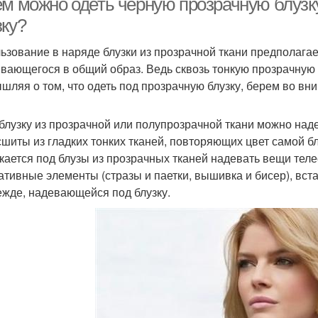
ем можно одеть черную прозрачную блузку
зку?
ьзование в наряде блузки из прозрачной ткани предполагае
вающегося в общий образ. Ведь сквозь тонкую прозрачную 
шляя о том, что одеть под прозрачную блузку, берем во в
 блузку из прозрачной или полупрозрачной ткани можно наде
сшиты из гладких тонких тканей, повторяющих цвет самой бл
кается под блузы из прозрачных тканей надевать вещи тел
ативные элементы (стразы и паетки, вышивка и бисер), вст
ежде, надевающейся под блузку.