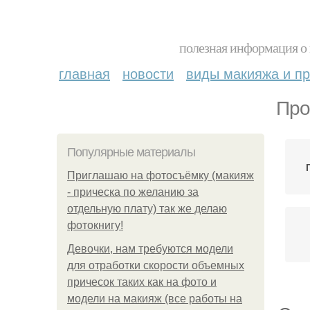
полезная информация о 
главная
новости
виды макияжа и пр
Про
Популярные материалы
Приглашаю на фотосъёмку (макияж
- прическа по желанию за
отдельную плату) так же делаю
фотокнигу!
Девочки, нам требуются модели
для отработки скорости объемных
причесок таких как на фото и
модели на макияж (все работы на