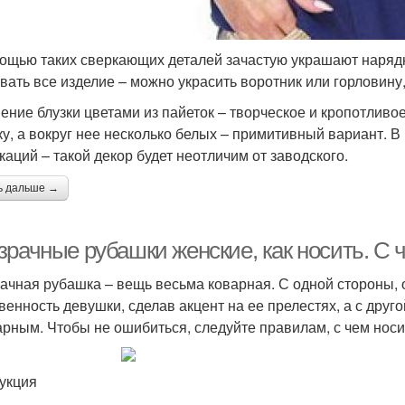
ощью таких сверкающих деталей зачастую украшают нарядн
вать все изделие – можно украсить воротник или горловину
ение блузки цветами из пайеток – творческое и кропотливо
ку, а вокруг нее несколько белых – примитивный вариант. 
каций – такой декор будет неотличим от заводского.
ь дальше →
зрачные рубашки женские, как носить. С 
ачная рубашка – вещь весьма коварная. С одной стороны, 
венность девушки, сделав акцент на ее прелестях, а с друго
арным. Чтобы не ошибиться, следуйте правилам, с чем нос
укция