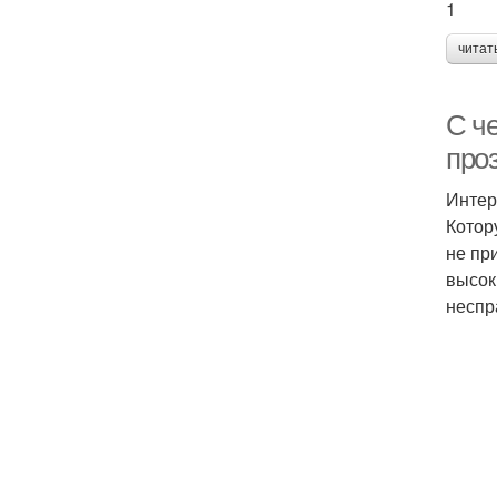
1
читат
С ч
про
Интер
Котор
не пр
высок
неспр