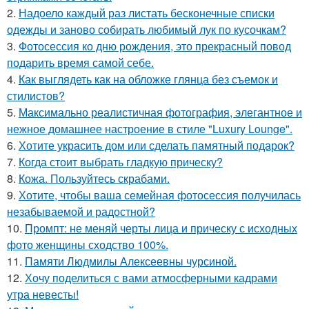
2.
Надоело каждый раз листать бесконечные списки
одежды и заново собирать любимый лук по кусочкам?
3.
Фотосессия ко дню рождения, это прекрасный повод
подарить время самой себе.
4.
Как выглядеть как на обложке глянца без съемок и
стилистов?
5.
Максимально реалистичная фотография, элегантное и
нежное домашнее настроение в стиле "Luxury Lounge".
6.
Хотите украсить дом или сделать памятный подарок?
7.
Когда стоит выбрать гладкую прическу?
8.
Кожа. Пользуйтесь скрабами.
9.
Хотите, чтобы ваша семейная фотосессия получилась
незабываемой и радостной?
10.
Промпт: не меняй черты лица и прическу с исходных
фото женщины сходство 100%.
11.
Памяти Людмилы Алексеевны чурсиной.
12.
Хочу поделиться с вами атмосферными кадрами
утра невесты!