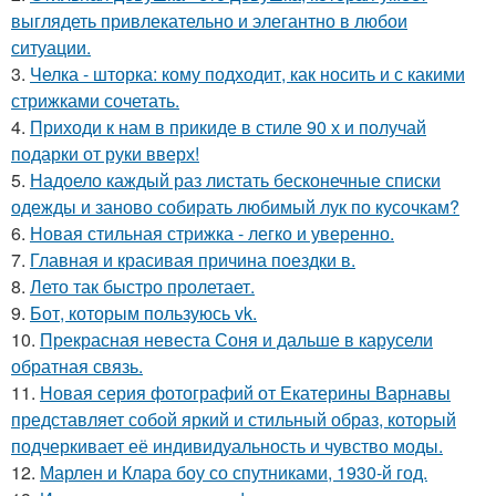
выглядеть привлекательно и элегантно в любои
ситуации.
3.
Челка - шторка: кому подходит, как носить и с какими
стрижками сочетать.
4.
Приходи к нам в прикиде в стиле 90 х и получай
подарки от руки вверх!
5.
Надоело каждый раз листать бесконечные списки
одежды и заново собирать любимый лук по кусочкам?
6.
Новая стильная стрижка - легко и уверенно.
7.
Главная и красивая причина поездки в.
8.
Лето так быстро пролетает.
9.
Бот, которым пользуюсь vk.
10.
Прекрасная невеста Соня и дальше в карусели
обратная связь.
11.
Новая серия фотографий от Екатерины Варнавы
представляет собой яркий и стильный образ, который
подчеркивает её индивидуальность и чувство моды.
12.
Марлен и Клара боу со спутниками, 1930-й год.