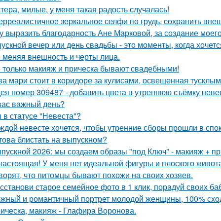
тера, милые, у меня такая радость случалась!
ерреалистичное зеркальное селфи по грудь, сохранить вне
у выразить благодарность Ане Марковой, за создание моего
ускной вечер или день свадьбы - это моменты, когда хочетс
 меняя внешность и черты лица.
 только макияж и прическа бывают свадебными!
ва мари стоит в коридоре за кулисами, освещенная тусклым
ея номер 309487 - добавить цвета в утреннюю съёмку неве
вас важный день?
 в статусе "Невеста"?
ждой невесте хочется, чтобы утренние сборы прошли в сп
това блистать на выпускном?
пускной 2026: мы создаем образы "под Ключ" - макияж + пр
настоящая! У меня нет идеальной фигуры и плоского живота
ворят, что питомцы бывают похожи на своих хозяев.
сстанови старое семейное фото в 1 клик, порадуй своих ба
жный и романтичный портрет молодой женщины, 100% сход
ическа, макияж - Глафира Воронова.