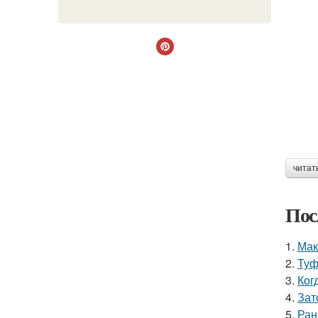
читат
Пос
1.
Мак
2.
Туф
3.
Ког
4.
Зат
5.
Ран