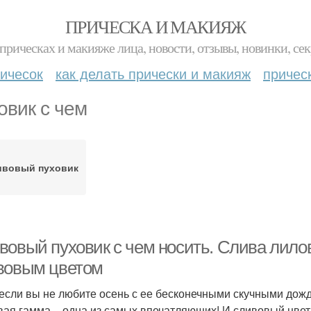
ПРИЧЕСКА И МАКИЯЖ
прическах и макияже лица, новости, отзывы, новинки, сек
ичесок
как делать прически и макияж
причес
овик с чем
ивовый пуховик
вовый пуховик с чем носить. Cлива лилов
вовым цветом
если вы не любите осень с ее бесконечными скучными дождя
вая гамма – одна из самых впечатляющих! И сливовый цвет 