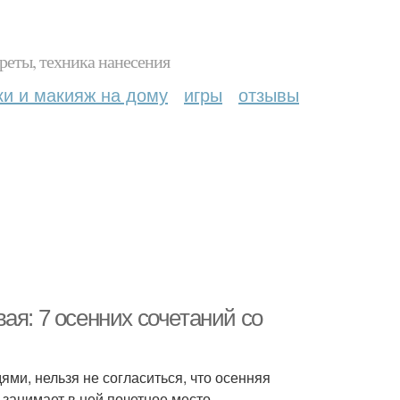
реты, техника нанесения
ки и макияж на дому
игры
отзывы
ая: 7 осенних сочетаний со
ми, нельзя не согласиться, что осенняя
занимает в ней почетное место.