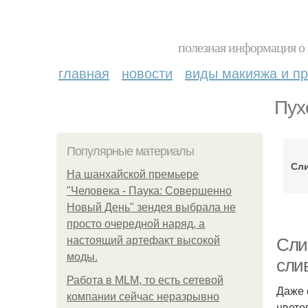
полезная информация о 
главная
новости
виды макияжа и пр
Пух
Популярные материалы
Сл
На шанхайской премьере
"Человека - Паука: Совершенно
Новый День" зендея выбрала не
просто очередной наряд, а
настоящий артефакт высокой
Сли
моды.
сли
Работа в MLM, то есть сетевой
Даже 
компании сейчас неразрывно
цвето