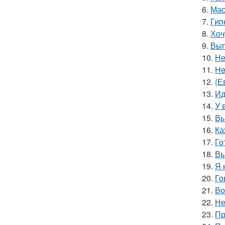
6.
Мас
7.
Гип
8.
Хоч
9.
Вып
10.
Не
11.
He
12.
(Е
13.
Ид
14.
У 
15.
Вы
16.
Ка
17.
Го
18.
Вы
19.
Я 
20.
Го
21.
Во
22.
Не
23.
Пр