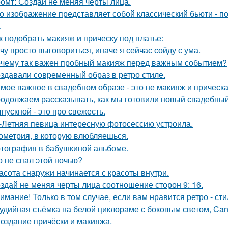
омт: Создай не меняя черты лица.
о изображение представляет собой классический бьюти - 
.
к подобрать макияж и прическу под платье:
чу просто выговориться, иначе я сейчас сойду с ума.
чему так важен пробный макияж перед важным событием?
здавали современный образ в ретро стиле.
мое важное в свадебном образе - это не макияж и прическа
одолжаем рассказывать, как мы готовили новый свадебный 
пускной - это про свежесть.
-Летняя певица интересную фотосессию устроила.
ометрия, в которую влюбляешься.
тография в бабушкиной альбоме.
о не спал этой ночью?
асота снаружи начинается с красоты внутри.
здай не меняя черты лица соотношение сторон 9: 16.
имание! Только в том случае, если вам нравится ретро - сти
удийная съёмка на белой циклораме с боковым светом, Can
Создание причёски и макияжа.