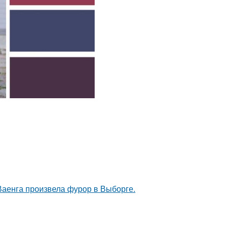
Ваенга произвела фурор в Выборге.