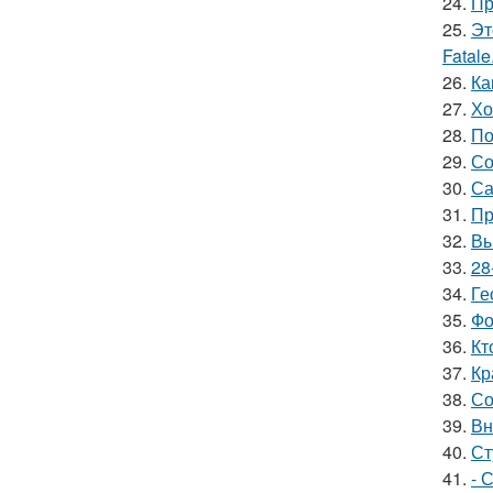
24.
Пр
25.
Эт
Fatale
26.
Ка
27.
Хо
28.
По
29.
Со
30.
Са
31.
Пр
32.
Вы
33.
28
34.
Ге
35.
Фо
36.
Кт
37.
Кр
38.
Со
39.
Вн
40.
Ст
41.
- 