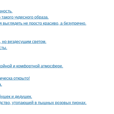
шность.
 такого чудесного образа.
я выглядеть не просто красиво, а безупречно.
, но вездесущим светом.
сты.
окойной и комфортной атмосфере.
ическа открыто!
.
бушек и дедушек.
ство, утопающей в пышных розовых пионах.