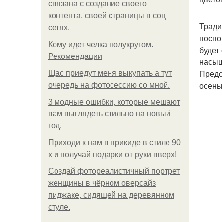
связана с создание своего
контента, своей страницы в соц
Тради
сетях.
поспо
Кому идет челка полукругом.
будет
Рекомендации
насыщ
Предс
Щас приедут меня выкупать а тут
осень
очередь на фотосессию со мной.
3 модные ошибки, которые мешают
вам выглядеть стильно на новый
год.
Приходи к нам в прикиде в стиле 90
х и получай подарки от руки вверх!
Создай фотореалистичный портрет
женщины в чёрном оверсайз
пиджаке, сидящей на деревянном
стуле.