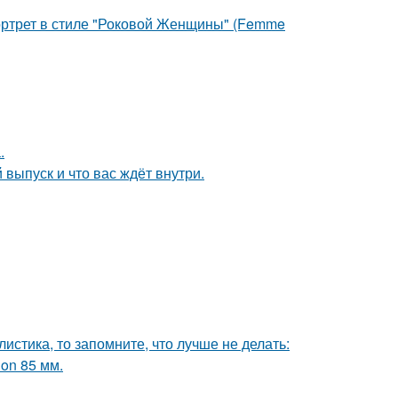
портрет в стиле "Роковой Женщины" (Femme
.
выпуск и что вас ждёт внутри.
листика, то запомните, что лучше не делать:
on 85 мм.