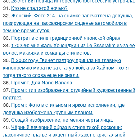
30.
28-Летняя певица интересную фотосессию устроила.
31.
Кто не спал этой ночью?
32.
Женский. Фото 3: 4. на снимке запечатлена девушка,
позирующая на пассажирском сиденье автомобиля в
темное время суток.
33.
Портрет в стиле традиционной японской ойран.
34.
170226: мне жаль Хо юнджин из Le Ssserafim из-за её
волос, макияжа и команды стилистов.
35.
В 2002 году Гвинет пэлтроу пришла на главную
кинопремию мира не за статуэткой, а за Хайпом - хотя
тогда такого слова еще не знали.
36.
Промпт. Для Nano Banana.
37.
Промт: тип изображения: студийный художественный
портрет.
38.
Промт: Фото в стильном и ярком исполнении, где
девушка изображена крупным планом.
39.
Создай изображение, не меняя черты лица.
40.
Чёрный вечерний образ в стиле тихой роскоши:
лаконичное платье и акцентный жакет с кристальной