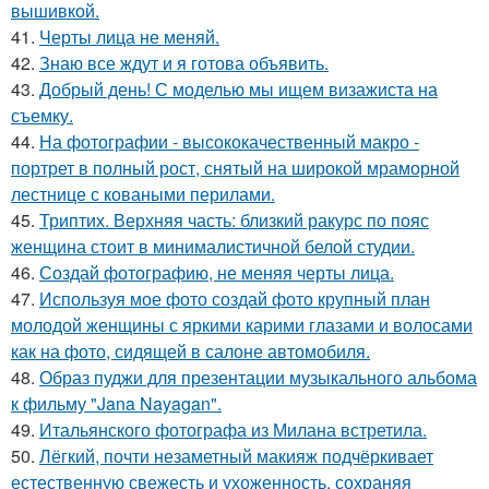
вышивкой.
41.
Черты лица не меняй.
42.
Знаю все ждут и я готова объявить.
43.
Добрый день! С моделью мы ищем визажиста на
съемку.
44.
На фотографии - высококачественный макро -
портрет в полный рост, снятый на широкой мраморной
лестнице с коваными перилами.
45.
Триптих. Верхняя часть: близкий ракурс по пояс
женщина стоит в минималистичной белой студии.
46.
Создай фотографию, не меняя черты лица.
47.
Используя мое фото создай фото крупный план
молодой женщины с яркими карими глазами и волосами
как на фото, сидящей в салоне автомобиля.
48.
Образ пуджи для презентации музыкального альбома
к фильму "Jana Nayagan".
49.
Итальянского фотографа из Милана встретила.
50.
Лёгкий, почти незаметный макияж подчёркивает
естественную свежесть и ухоженность, сохраняя