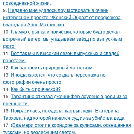
повседневной жизни.
9.
Недавно мне удалось поучаствовать в очень
интересном проекте "Женский Образ" от профсоюза,
благодаря Анне Матвиенко.
10.
Гламур с рынка и причёски, которые будто делал
встречный ветер: мы угадываем звёзд по выпускным
фото.
11.
Вот так мы в высокий сезон выпускных и свадеб
работаем.
12.
Как настроить природный магнетизм.
13.
Иногда кажется, что создать персонажа по
фотографии очень просто.
14.
Как быть с прической?
15.
Тарантино отказал дженнифер лоуренс в роли из-за
внешности.
16.
Покрасилась, похудела: как выглядит Екатерина
Тархова, над которой начался суд из-за убийства деда.
17.
(Ева мари стоит в коридоре за кулисами, освещенная
тусклым, но вездесущим светом.