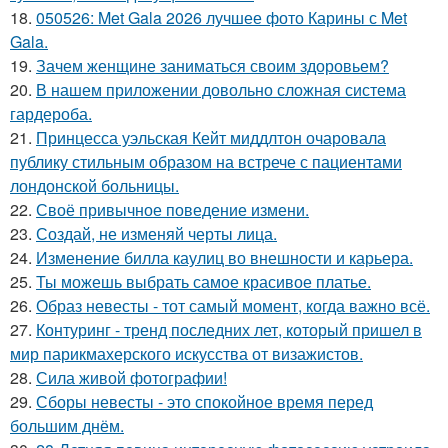
18.
050526: Met Gala 2026 лучшее фото Карины с Met
Gala.
19.
Зачем женщине заниматься своим здоровьем?
20.
В нашем приложении довольно сложная система
гардероба.
21.
Принцесса уэльская Кейт миддлтон очаровала
публику стильным образом на встрече с пациентами
лондонской больницы.
22.
Своё привычное поведение измени.
23.
Создай, не изменяй черты лица.
24.
Изменение билла каулиц во внешности и карьера.
25.
Ты можешь выбрать самое красивое платье.
26.
Образ невесты - тот самый момент, когда важно всё.
27.
Контуринг - тренд последних лет, который пришел в
мир парикмахерского искусства от визажистов.
28.
Сила живой фотографии!
29.
Сборы невесты - это спокойное время перед
большим днём.