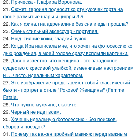
20.
Прическа - Глафира Воронова.
21.
Сюжет: героиня подносит ко рту кусочек торта на
фоне размытые шары и цифры 3 5.
22.
Как я финал на адреналине без сна и еды прошла?
23.
Очень стильный аксессуар - портупея.
24.
Нюд, сияние кожи, гладкий пучок.
25.
Когда Ира написала мне, что хочет на фотосессию ко
дню рождения, в моей голове сразу всплыли картинки.
26.
Давно известно, что женщина - это загадочное
существо с красивой улыбкой, изменчивым настроением
и … часто, идеальным характером.
27.
Это изображение представляет собой классический
бьюти - портрет в стиле "Роковой Женщины" (Femme
Fatale.
28.
Что нужно мужчине, скажите.
29.
Черный не идет всем.
30.
Хочешь идеальную фотосессию - без поисков,
сборов и поездок?
31.
Почему так важен пробный макияж перед важным