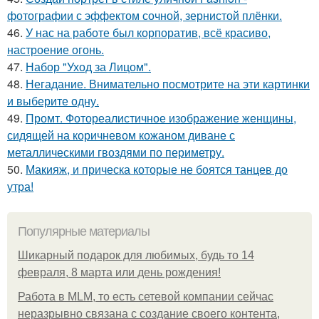
фотографии с эффектом сочной, зернистой плёнки.
46.
У нас на работе был корпоратив, всё красиво,
настроение огонь.
47.
Набор "Уход за Лицом".
48.
Негадание. Внимательно посмотрите на эти картинки
и выберите одну.
49.
Промт. Фотореалистичное изображение женщины,
сидящей на коричневом кожаном диване с
металлическими гвоздями по периметру.
50.
Макияж, и прическа которые не боятся танцев до
утра!
Популярные материалы
Шикарный подарок для любимых, будь то 14
февраля, 8 марта или день рождения!
Работа в MLM, то есть сетевой компании сейчас
неразрывно связана с создание своего контента,