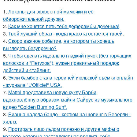
1.
Локоны для эффектной мамочки и её
обворожительной дочурки.
2.
Как мне хочется петь тебе деферамбы доченька!
3.
Твой лучший образ - когда красота остаётся твоей.
4.
Скоро важное событие, на котором ты хочешь
выглядеть безупречно?
5.
Чтобы сделать идеально гладкий пучок (без торчащих
волосков и "Петухов"), нужен правильный порядок
действий и стайлинг.
6.
Элли бамбер стала героиней июльской съёмки онлайн
- журнала "L'Officiel" USA.
7.
Mattel представила новую куклу Барби,
вдохновлённую образом майли Сайрус из музыкального
видео "Golden Burning Sun".
8.
Рианна надела бандо - костюм на шопинг в Беверли -
хиллз.
9.
Протирать лицо льдом полезно и другие мифы о
красоте, которые заставляют нас вредить себе.