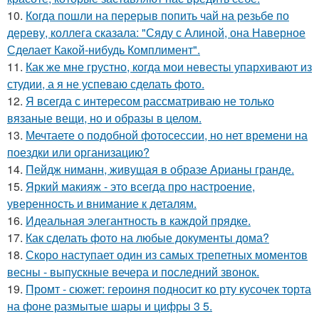
10.
Когда пошли на перерыв попить чай на резьбе по
дереву, коллега сказала: "Сяду с Алиной, она Наверное
Сделает Какой-нибудь Комплимент".
11.
Как же мне грустно, когда мои невесты упархивают из
студии, а я не успеваю сделать фото.
12.
Я всегда с интересом рассматриваю не только
вязаные вещи, но и образы в целом.
13.
Мечтаете о подобной фотосессии, но нет времени на
поездки или организацию?
14.
Пейдж ниманн, живущая в образе Арианы гранде.
15.
Яркий макияж - это всегда про настроение,
уверенность и внимание к деталям.
16.
Идеальная элегантность в каждой прядке.
17.
Как сделать фото на любые документы дома?
18.
Скоро наступает один из самых трепетных моментов
весны - выпускные вечера и последний звонок.
19.
Промт - сюжет: героиня подносит ко рту кусочек торта
на фоне размытые шары и цифры 3 5.