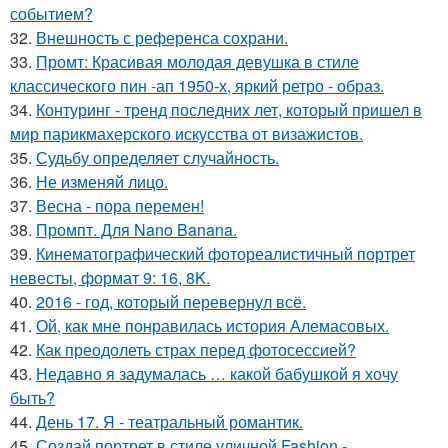
событием?
32.
Внешность с референса сохрани.
33.
Промт: Красивая молодая девушка в стиле
классического пин -ап 1950-х, яркий ретро - образ.
34.
Контуринг - тренд последних лет, который пришел в
мир парикмахерского искусства от визажистов.
35.
Судьбу определяет случайность.
36.
Не изменяй лицо.
37.
Весна - пора перемен!
38.
Промпт. Для Nano Banana.
39.
Кинематографический фотореалистичный портрет
невесты, формат 9: 16, 8K.
40.
2016 - год, который перевернул всё.
41.
Ой, как мне понравилась история Алемасовых.
42.
Как преодолеть страх перед фотосессией?
43.
Недавно я задумалась … какой бабушкой я хочу
быть?
44.
День 17. Я - театральный романтик.
45.
Создай портрет в стиле уличной Fashion -