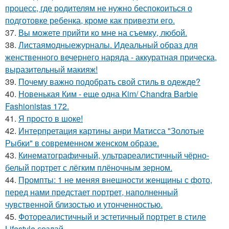
процесс, где родителям не нужно беспокоиться о
подготовке ребенка, кроме как привезти его.
37.
Вы можете прийти ко мне на съемку, любой.
38.
Листаямодныежурналы. Идеальный образ для
женственного вечернего наряда - аккуратная прическа,
выразительный макияж!
39.
Почему важно подобрать свой стиль в одежде?
40.
Новенькая Ким - еще одна Kim/ Chandra Barbie
Fashionistas 172.
41.
Я просто в шоке!
42.
Интерпретация картины анри Матисса "Золотые
Рыбки" в современном женском образе.
43.
Кинематографичный, ультрареалистичный чёрно-
белый портрет с лёгким плёночным зерном.
44.
Промпты: 1 не меняя внешности женщины с фото,
перед нами предстает портрет, наполненный
чувственной близостью и утонченностью.
45.
Фотореалистичный и эстетичный портрет в стиле
Lifestyle создай.