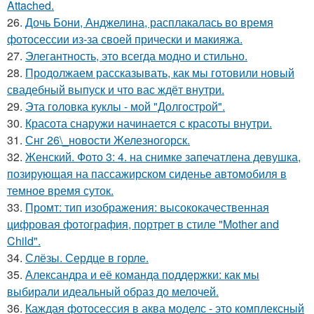
Attached.
26.
Дочь Бони, Анджелина, расплакалась во время
фотосессии из-за своей прически и макияжа.
27.
Элегантность, это всегда модно и стильно.
28.
Продолжаем рассказывать, как мы готовили новый
свадебный выпуск и что вас ждёт внутри.
29.
Эта головка куклы - мой "Долгострой".
30.
Красота снаружи начинается с красоты внутри.
31.
Снг 26\_новости Железногорск.
32.
Женский. Фото 3: 4. на снимке запечатлена девушка,
позирующая на пассажирском сиденье автомобиля в
темное время суток.
33.
Промт: тип изображения: высококачественная
цифровая фотография, портрет в стиле "Mother and
Child".
34.
Слёзы. Сердце в горле.
35.
Александра и её команда поддержки: как мы
выбирали идеальный образ до мелочей.
36.
Каждая фотосессия в аква моделс - это комплексный