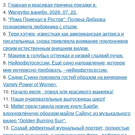
3.
Главная и красивая причина поездки в.
4.
Wangyibo ванибо. 2026. 07. 22.
5.
"Рома Приехал в Ростов": Полина Диброва
познакомила любовника с отцом.
6.
Тери хэтчер, известная как американская актриса и
писательница, снова привлекла внимание поклонников
своим естественным внешним видом.
7.
Макияж в голубых оттенках и низкий гладкий пучок.
8.
Нейрофотосессии. Ещё одно направление, которое
мне интересно пробовать, - нейрофотосессии.
9.
Сидни Суини покорила гостей образом на вечеринке
Variety Power of Women.
10.
Начало июля - повод для красивого макияжа!
11.
Наши очаровательные выпускницы школ!
12.
Mattel представила новую куклу Барби,
вдохновлённую образом майли Сайрус из музыкального
видео "Golden Burning Sun".
13.
Создай эффектный журнальный портрет, полностью
сохранив внешность с загруженного фото - референса