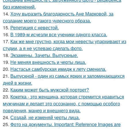
без изменений.
14.
Хочу выразить благодарность Ане Марковой, за
создание моего такого чудесного образа.
15.
Репетиция с невестой.
16.
В 1989-м исчезли все ученики одного класса.
17.
Как же мне грустно, когда мои невесты упархивают из
студии, а я не успеваю сделать фото.
18.
Экзамены. Зачеты. Выпускные.
19.
Не меняя внешность и черты лица.
20.
Настасья самбурская имидж к лету сменила.
21.
Выпускной - один из самых ярких и запоминающихся
дней в жизни.
22.
Каким может быть мужской портрет?
23.
Кокетка - это женщина, которая стремится нравиться
мужчинам и делает это осознанно, с помощью особого
поведения, манер и внешнего вида.
24.
Создай, не изменяй черты лица.
25.
Фото на документы. Important: Reference Images are