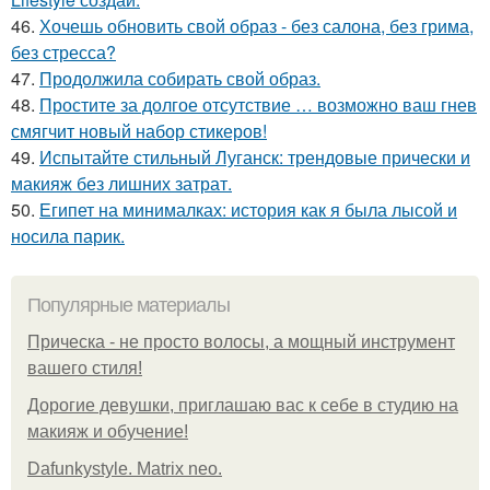
46.
Хочешь обновить свой образ - без салона, без грима,
без стресса?
47.
Продолжила собирать свой образ.
48.
Простите за долгое отсутствие … возможно ваш гнев
смягчит новый набор стикеров!
49.
Испытайте стильный Луганск: трендовые прически и
макияж без лишних затрат.
50.
Египет на минималках: история как я была лысой и
носила парик.
Популярные материалы
Прическа - не просто волосы, а мощный инструмент
вашего стиля!
Дорогие девушки, приглашаю вас к себе в студию на
макияж и обучение!
Dafunkystyle. Matrix neo.