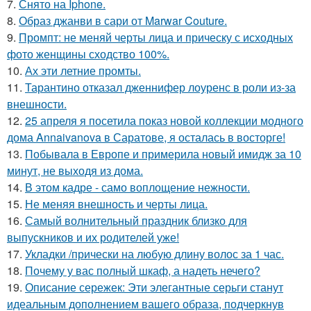
7.
Снято на Iphone.
8.
Образ джанви в сари от Marwar Couture.
9.
Промпт: не меняй черты лица и прическу с исходных
фото женщины сходство 100%.
10.
Ах эти летние промты.
11.
Тарантино отказал дженнифер лоуренс в роли из-за
внешности.
12.
25 апреля я посетила показ новой коллекции модного
дома Annaivanova в Саратове, я осталась в восторге!
13.
Побывала в Европе и примерила новый имидж за 10
минут, не выходя из дома.
14.
В этом кадре - само воплощение нежности.
15.
Не меняя внешность и черты лица.
16.
Самый волнительный праздник близко для
выпускников и их родителей уже!
17.
Укладки /прически на любую длину волос за 1 час.
18.
Почему у вас полный шкаф, а надеть нечего?
19.
Описание сережек: Эти элегантные серьги станут
идеальным дополнением вашего образа, подчеркнув