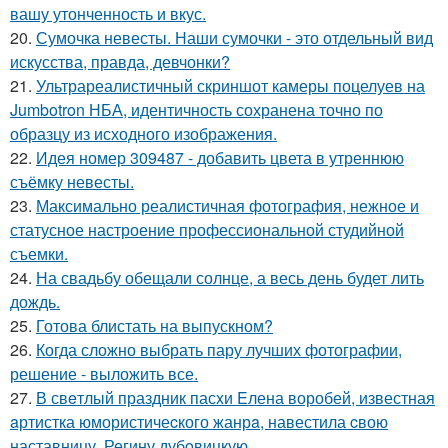
вашу утонченность и вкус.
20.
Сумочка невесты. Наши сумочки - это отдельный вид
искусства, правда, девчонки?
21.
Ультрареалистичный скриншот камеры поцелуев на
Jumbotron НБА, идентичность сохранена точно по
образцу из исходного изображения.
22.
Идея номер 309487 - добавить цвета в утреннюю
съёмку невесты.
23.
Максимально реалистичная фотография, нежное и
статусное настроение профессиональной студийной
съемки.
24.
На свадьбу обещали солнце, а весь день будет лить
дождь.
25.
Готова блистать на выпускном?
26.
Когда сложно выбрать пару лучших фотографии,
решение - выложить все.
27.
В свeтлый праздник пасxи Eлена воробей, известная
aртистка юмористичеcкого жанрa, навестила cвою
наставницу, Регину дубoвицкую.