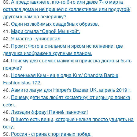
39.
А представляете, кто-то 6-го или даже 7-го марта
остался дома и не пришёл с коллективом или подругой/
другом к нам на вечеринку?
40.
Один из любимых свадебных образов.
41.
Мари слыла "Серой Мышкой".
42.
Я мастер - универсал.
43.
Промт: Фото в стильном и ярком исполнении, где
девушка изображена крупным планом.
44.
Почему для съёмок макияж и причёска должны быть
поярче?
45.
Новенькая Ким - еще одна Kim/ Chandra Barbie
Fashionistas 172.
46.
Аамито лагум для Harper's Bazaar UK, апрель 2019 г.
47.
Почему дети так любят косметику: от игры до поиска
себя.
48.
Лэээдии &фрау! Пани& панночки!
49.
В Киото есть вещи, которые нельзя просто увидеть на
бегу.
50.
Россия - страна спортивных побед.