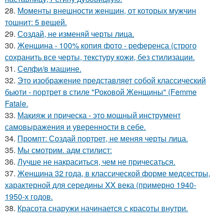
28.
Моменты внешности женщин, от которых мужчин
тошнит: 5 вещей.
29.
Создай, не изменяй черты лица.
30.
Женщина - 100% копия фото - референса (строго
сохранить все черты, текстуру кожи, без стилизации.
31.
Селфи/в машине.
32.
Это изображение представляет собой классический
бьюти - портрет в стиле "Роковой Женщины" (Femme
Fatale.
33.
Макияж и прическа - это мощный инструмент
самовыражения и уверенности в себе.
34.
Промпт: Создай портрет, не меняя черты лица.
35.
Мы смотрим. адм стилист:
36.
Лучше не накраситься, чем не причесаться.
37.
Женщина 32 года, в классической форме медсестры,
характерной для середины XX века (примерно 1940-
1950-х годов.
38.
Красота снаружи начинается с красоты внутри.