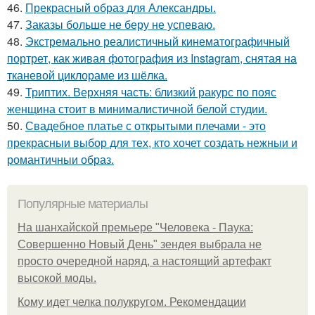
46.
Прекрасный образ для Александры.
47.
Заказы больше не беру не успеваю.
48.
Экстремально реалистичный кинематографичный
портрет, как живая фотография из Instagram, снятая на
тканевой циклораме из шёлка.
49.
Триптих. Верхняя часть: близкий ракурс по пояс
женщина стоит в минималистичной белой студии.
50.
Свадебное платье с открытыми плечами - это
прекрасныи выбор для тех, кто хочет создать нежныи и
романтичныи образ.
Популярные материалы
На шанхайской премьере "Человека - Паука:
Совершенно Новый День" зендея выбрала не
просто очередной наряд, а настоящий артефакт
высокой моды.
Кому идет челка полукругом. Рекомендации