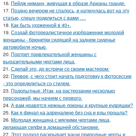
16.
Пейдж ниманн, живущая в образе Арианы гранде.
17.
Поздно вечером не спалось, и наткнулась вот на эту
статью, спешу поделиться с вами ….
18.
Как быть ухоженной в 40+.
19.
Создай фотореалистичное изображение молодой
женщины - брюнетки сидящей на заднем сиденье
автомобиля ночью.
20.
Портрет привлекательной женщины с
выразительными чертами лица.
21.
Сделай это, до встречи со своим мастером:
22.
Первое, с чего стоит начать подготовку к фотосессии
- это определиться со стилем.
23.
Подопытные. Итак, на растерзании несколько
персонажей, мы начнем с первого.
24.
А вам нравятся нежные локоны и крупные кудряшки?
25.
Как я финал на адреналине без сна и еды прошла?
26.
Молодая женщина с мягкими чертами лица,
делающая селфи в домашней обстановке.
27.
Этот подход раскрывает ваши природные черты и