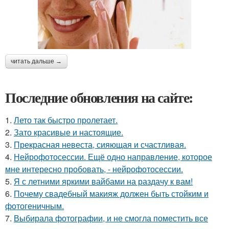
читать дальше →
Последние обновления на сайте:
1.
Лето так быстро пролетает.
2.
Зато красивые и настоящие.
3.
Прекрасная невеста, сияющая и счастливая.
4.
Нейрофотосессии. Ещё одно направление, которое
мне интересно пробовать, - нейрофотосессии.
5.
Я с летними яркими вайбами на раздачу к вам!
6.
Почему свадебный макияж должен быть стойким и
фотогеничным.
7.
Выбирала фотографии, и не смогла поместить все