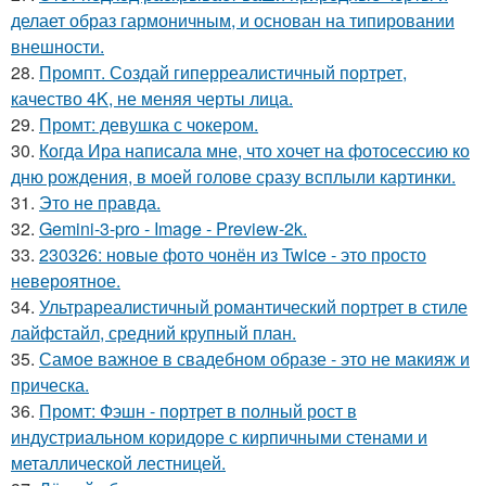
делает образ гармоничным, и основан на типировании
внешности.
28.
Промпт. Создай гиперреалистичный портрет,
качество 4K, не меняя черты лица.
29.
Промт: девушка с чокером.
30.
Когда Ира написала мне, что хочет на фотосессию ко
дню рождения, в моей голове сразу всплыли картинки.
31.
Это не правда.
32.
Gemini-3-pro - Image - Preview-2k.
33.
230326: новые фото чонён из Twice - это просто
невероятное.
34.
Ультрареалистичный романтический портрет в стиле
лайфстайл, средний крупный план.
35.
Самое важное в свадебном образе - это не макияж и
прическа.
36.
Промт: Фэшн - портрет в полный рост в
индустриальном коридоре с кирпичными стенами и
металлической лестницей.