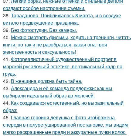
37.
Лёгкий образ, нежные оттенки и стильные детали
создают особое настроение съёмки.
38.
Тараданово. Приближалось 8 марта, и в воздухе
витало предвкушение праздника.
39.
Без фотостудии. Без камеры.
40.
Можно смотреть фильмы, ходить на тренинги, читать
книги, но так и не разобраться, какая она твоя
женственность и сексуальность!
41.
Фотореалистичный художественный портрет в
морской русалочьей эстетике, вертикальный кадр по
грудь.
42.
В женщина должна быть тайна.
43.
Александра и её команда поддержки: как мы
выбирали идеальный образ до мелочей.
44.
Как создавался естественный, но выразительный
образ:
45.
Главная героиня девушка с фото изображена
спереди в полуретушированной постановке, мы видим
мягко раскрашенные пряди и аккуратные пучки волос.