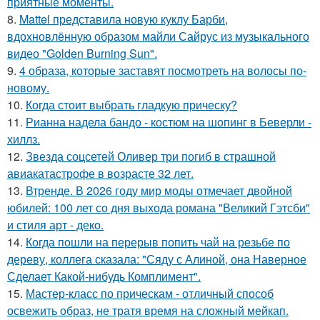
приятные моменты.
8.
Mattel представила новую куклу Барби,
вдохновлённую образом майли Сайрус из музыкального
видео "Golden Burning Sun".
9.
4 образа, которые заставят посмотреть на волосы по-
новому.
10.
Когда стоит выбрать гладкую прическу?
11.
Рианна надела бандо - костюм на шопинг в Беверли -
хиллз.
12.
Звезда соцсетей Оливер три погиб в страшной
авиакатастрофе в возрасте 32 лет.
13.
Втренде. В 2026 году мир моды отмечает двойной
юбилей: 100 лет со дня выхода романа "Великий Гэтсби"
и стиля арт - деко.
14.
Когда пошли на перерыв попить чай на резьбе по
дереву, коллега сказала: "Сяду с Алиной, она Наверное
Сделает Какой-нибудь Комплимент".
15.
Мастер-класс по прическам - отличный способ
освежить образ, не тратя время на сложный мейкап.