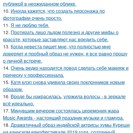
публикой в неожиданном облике.
10.
Иногда кажется, что создать персонажа по
фотографии очень просто.
11.
Я не люблю тебя.
12.
Протирать лицо льдом полезно и другие мифы о
красоте, которые заставляют нас вредить себе.
13.
Когда невеста пишет мне, что полностью мне
доверяет и пробный образ не нужен, я все равно прошу
о личной встрече.
14.
Очень редко находится повод сделать себе макияж и
прическу у профессионала.
15.
Катя клэп снова удивила своих поклонников новым
образом.
16.
Вроде бы накрасилась, уложила волосы - в зеркале
всё идеально.
17.
Минувшим вечером состоялась церемония жара
Music Awards - настоящий праздник музыки и гламура.
18.
Драматичный образ индийской актрисы хумы Куреши
на каннском кинофестивале 2019 года, созданный