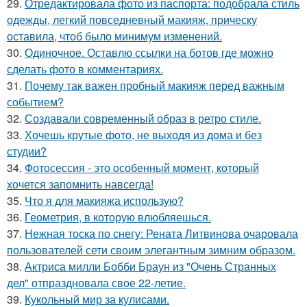
29.
Отредактировала фото из паспорта: подобрала стиль
одежды, легкий повседневный макияж, прическу
оставила, чтоб было минимум изменений.
30.
Одиночное. Оставлю ссылки на ботов где можно
сделать фото в комментариях.
31.
Почему так важен пробный макияж перед важным
событием?
32.
Создавали современный образ в ретро стиле.
33.
Хочешь крутые фото, не выходя из дома и без
студии?
34.
Фотосессия - это особенный момент, который
хочется запомнить навсегда!
35.
Что я для макияжа использую?
36.
Геометрия, в которую влюбляешься.
37.
Нежная тоска по снегу: Рената Литвинова очаровала
пользователей сети своим элегантным зимним образом.
38.
Актриса милли Бобби Браун из "Очень Странных
дел" отпраздновала свое 22-летие.
39.
Кукольный мир за кулисами.