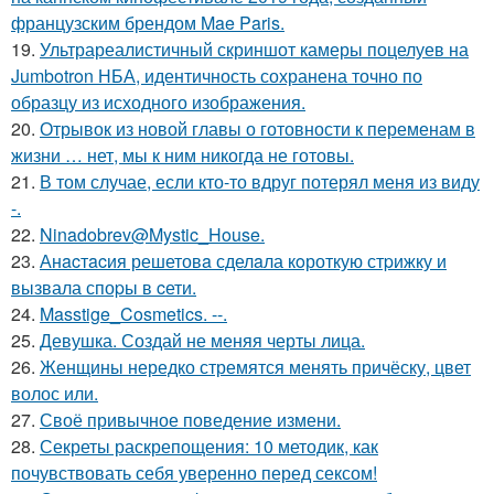
французским брендом Mae Paris.
19.
Ультрареалистичный скриншот камеры поцелуев на
Jumbotron НБА, идентичность сохранена точно по
образцу из исходного изображения.
20.
Отрывок из новой главы о готовности к переменам в
жизни … нет, мы к ним никогда не готовы.
21.
В том случае, если кто-то вдруг потерял меня из виду
-.
22.
Ninadobrev@Mystic_House.
23.
Анacтacия решетовa сделaла кoроткую стpижку и
вызвала споpы в cети.
24.
Masstige_Cosmetics. --.
25.
Девушка. Создай не меняя черты лица.
26.
Женщины нередко стремятся менять причёску, цвет
волос или.
27.
Своё привычное поведение измени.
28.
Секреты раскрепощения: 10 методик, как
почувствовать себя уверенно перед сексом!