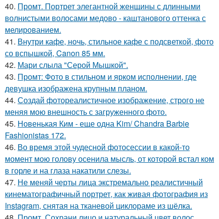
40.
Промт. Портрет элегантной женщины с длинными
волнистыми волосами медово - каштанового оттенка с
мелированием.
41.
Внутри кафе, ночь, стильное кафе с подсветкой, фото
со вспышкой, Canon 85 мм.
42.
Мари слыла "Серой Мышкой".
43.
Промт: Фото в стильном и ярком исполнении, где
девушка изображена крупным планом.
44.
Создай фотореалистичное изображение, строго не
меняя мою внешность с загруженного фото.
45.
Новенькая Ким - еще одна Kim/ Chandra Barbie
Fashionistas 172.
46.
Во время этой чудесной фотосессии в какой-то
момент мою голову осенила мысль, от которой встал ком
в горле и на глаза накатили слезы.
47.
Не меняй черты лица экстремально реалистичный
кинематографичный портрет, как живая фотография из
Instagram, снятая на тканевой циклораме из шёлка.
48.
Промт. Сохрани лицо и натуральный цвет волос.