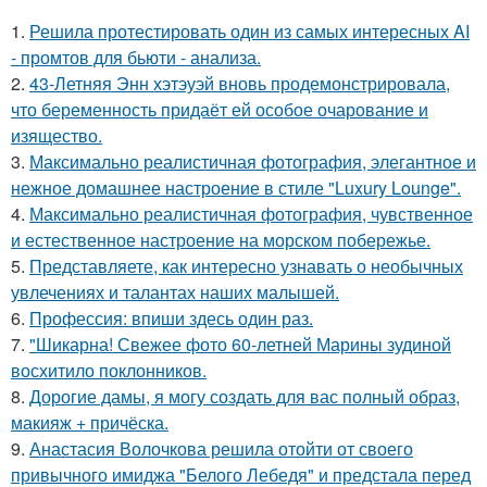
1.
Решила протестировать один из самых интересных AI
- промтов для бьюти - анализа.
2.
43-Летняя Энн хэтэуэй вновь продемонстрировала,
что беременность придаёт ей особое очарование и
изящество.
3.
Максимально реалистичная фотография, элегантное и
нежное домашнее настроение в стиле "Luxury Lounge".
4.
Максимально реалистичная фотография, чувственное
и естественное настроение на морском побережье.
5.
Представляете, как интересно узнавать о необычных
увлечениях и талантах наших малышей.
6.
Профессия: впиши здесь один раз.
7.
"Шикарна! Свежее фото 60-летней Марины зудиной
восхитило поклонников.
8.
Дорогие дамы, я могу создать для вас полный образ,
макияж + причёска.
9.
Анастасия Волочкова решила отойти от своего
привычного имиджа "Белого Лебедя" и предстала перед