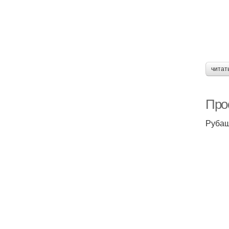
читат
Про
Рубаш