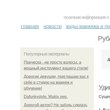
полезная информация о 
главная
новости
виды макияжа и пр
Руб
Популярные материалы
Д
Прическа - не просто волосы, а
мощный инструмент вашего стиля!
Дорогие девушки, приглашаю вас к
себе в студию на макияж и
Уди
обучение!
Сущес
Dafunkystyle. Matrix neo.
Дорогой автор? Не забудь сделать
1. Вы