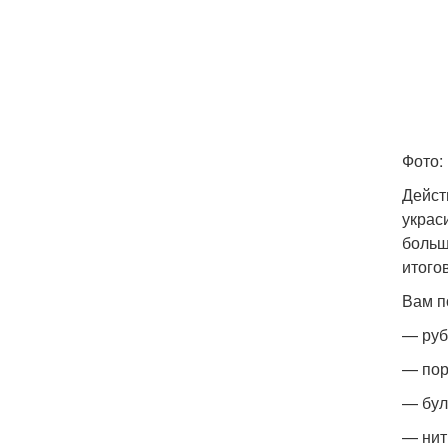
Фото:
Дейст
украс
больш
итого
Вам п
— руб
— пор
— бул
— нит