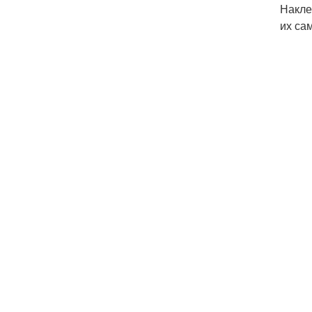
Накле
их са