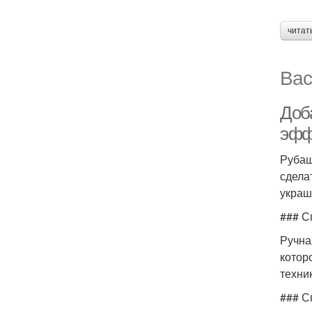
читат
Вас
Доб
эфф
Рубаш
сдела
украш
### С
Ручна
котор
техни
### С