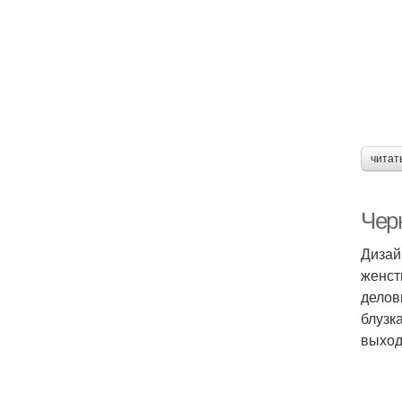
читат
Чер
Дизай
женст
делов
блузк
выход