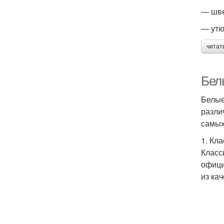
— шве
— утю
читат
Бел
Белые
разли
самых
1. Кл
Класс
офици
из ка