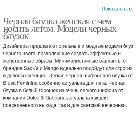
Показать все
Черная блузка женская с чем
Приталенная рубашка
Удлиненные рубашки
носить летом. Модели черных
блузок
Дизайнеры предлагают стильные и модные модели блуз
черного цвета, позволяющие создать эффектные и
Джинсовая рубашка
Рубашка без рукавов
женственные образы. Минималистичные варианты от
брендов Sack’s и Mango идеально подойдут для строгих
и деловых женщин. Легкая черная шифоновая блузка от
Blusa Feminina особенно актуальна для лета. Черная
Женская рубашка
блузка в белый горошек из очень легкого шифона от
компании Dolce & Gabbana актуальна как для
повседневного выхода, так и для светской вечеринки.