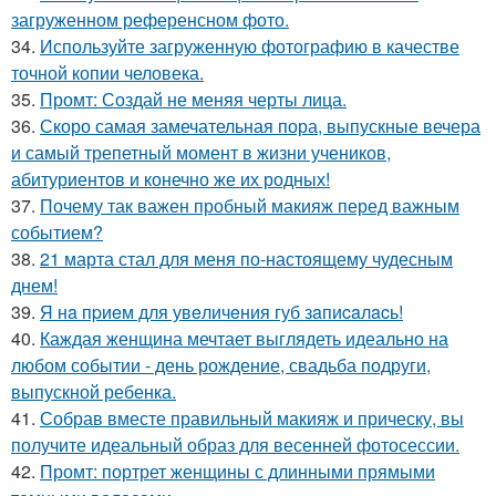
загруженном референсном фото.
34.
Используйте загруженную фотографию в качестве
точной копии человека.
35.
Промт: Создай не меняя черты лица.
36.
Скоро самая замечательная пора, выпускные вечера
и самый трепетный момент в жизни учеников,
абитуриентов и конечно же их родных!
37.
Почему так важен пробный макияж перед важным
событием?
38.
21 марта стал для меня по-настоящему чудесным
днем!
39.
Я нa пpиeм для увeличeния губ зaпиcaлacь!
40.
Каждая женщина мечтает выглядеть идеально на
любом событии - день рождение, свадьба подруги,
выпускной ребенка.
41.
Собрав вместе правильный макияж и прическу, вы
получите идеальный образ для весенней фотосессии.
42.
Промт: портрет женщины с длинными прямыми