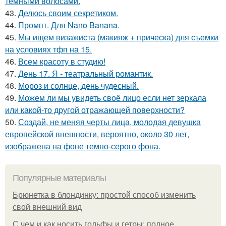
темными волосами.
43.
Делюсь своим секретиком.
44.
Промпт. Для Nano Banana.
45.
Мы ищем визажиста (макияж + прическа) для съемки
на условиях тфп на 15.
46.
Всем красоту в студию!
47.
День 17. Я - театральный романтик.
48.
Мороз и солнце, день чудесный.
49.
Можем ли мы увидеть своё лицо если нет зеркала
или какой-то другой отражающей поверхности?
50.
Создай, не меняя черты лица, молодая девушка
европейской внешности, вероятно, около 30 лет,
изображена на фоне темно-серого фона.
Популярные материалы
Брюнетка в блондинку: простой способ изменить
свой внешний вид
С чем и как носить гольфы и гетры: полное