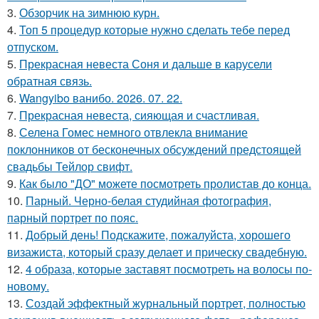
3.
Обзорчик на зимнюю курн.
4.
Топ 5 процедур которые нужно сделать тебе перед
отпуском.
5.
Прекрасная невеста Соня и дальше в карусели
обратная связь.
6.
Wangyibo ванибо. 2026. 07. 22.
7.
Прекрасная невеста, сияющая и счастливая.
8.
Селена Гомес немного отвлекла внимание
поклонников от бесконечных обсуждений предстоящей
свадьбы Тейлор свифт.
9.
Как было "ДО" можете посмотреть пролистав до конца.
10.
Парный. Черно-белая студийная фотография,
парный портрет по пояс.
11.
Добрый день! Подскажите, пожалуйста, хорошего
визажиста, который сразу делает и прическу свадебную.
12.
4 образа, которые заставят посмотреть на волосы по-
новому.
13.
Создай эффектный журнальный портрет, полностью