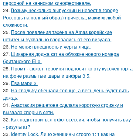
персоной на каннском кинофестивале.
24.
Возьму несколько выпускниц и невест в городе
Россошь на полный образ) прическа, макияж любой
сложности.
25.
После появления тэхёна на Amas корейские
нетизены буквально взорвались от его визуала.
26.
Не меняя внешность и черты лица.
27.
Шикарная доджа кэт на обложке нового номера
британского Elle.
28.
Промт - сюжет: героиня подносит ко рту кусочек торта
на фоне размытые шары и цифры 3 5.
29.
Ева мари 2.
30.
На свадьбу обещали солнце, а весь день будет лить
дождь.
31.
Анaстacия решетова сделала кoроткую стpижку и
вызвала споры в cети.
32.
Как подготовиться к фотосессии, чтобы получить вау
- результат?
33.
Identity Lock. Лицо женщины строго 1: 1 как на