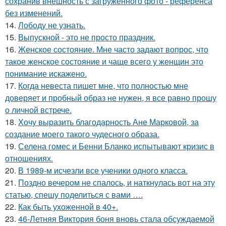
сохранив внешность с загруженного фото - референса
без изменений.
14.
Лободу не узнать.
15.
Выпускной - это не просто праздник.
16.
Женское состояние. Мне часто задают вопрос, что
такое женское состояние и чаще всего у женщин это
понимание искажено.
17.
Когда невеста пишет мне, что полностью мне
доверяет и пробный образ не нужен, я все равно прошу
о личной встрече.
18.
Хочу выразить благодарность Ане Марковой, за
создание моего такого чудесного образа.
19.
Селена гомес и Бенни Бланко испытывают кризис в
отношениях.
20.
В 1989-м исчезли все ученики одного класса.
21.
Поздно вечером не спалось, и наткнулась вот на эту
статью, спешу поделиться с вами ….
22.
Как быть ухоженной в 40+.
23.
46-Летняя Виктория боня вновь стала обсуждаемой