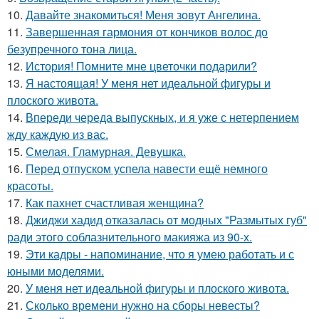
10.
Давайте знакомиться! Меня зовут Ангелина.
11.
Завершенная гармония от кончиков волос до
безупречного тона лица.
12.
История! Помните мне цветочки подарили?
13.
Я настоящая! У меня нет идеальной фигуры и
плоского живота.
14.
Впереди череда выпускных, и я уже с нетерпением
жду каждую из вас.
15.
Смелая. Гламурная. Девушка.
16.
Перед отпуском успела навести ещё немного
красоты.
17.
Как пахнет счастливая женщина?
18.
Джиджи хадид отказалась от модных "Размытых губ"
ради этого соблазнительного макияжа из 90-х.
19.
Эти кадры - напоминание, что я умею работать и с
юными моделями.
20.
У меня нет идеальной фигуры и плоского живота.
21.
Сколько времени нужно на сборы невесты?