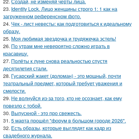
22.
Создай, не изменяй черты лица.
23.
Identity Lock. Лицо женщины строго 1: 1 как на
загруженном референсном фото.
24.
Чек - лист невесты: как подготовиться к идеальному
образу.
25.
Моя любимая звездочка и трудяжечка эстель!
26.
По утрам мне невероятно сложно играть в
красавицу.
27.
Полёты к луне снова реальностью спустя
десятилетия стали.
28.
Гусарский жакет (доломан) - это мощный, почти
театральный предмет, который требует уважения и
смелости.
29.
Не волнуйся из-за того, кто не осознает, как ему
повезло с тобой.
30.
Выпускной - это про свежесть.
31.
5 марта прошёл "форум в большом городе 2026".
32.
Есть образы, которые выглядят как кадр из
свадебного журнала.