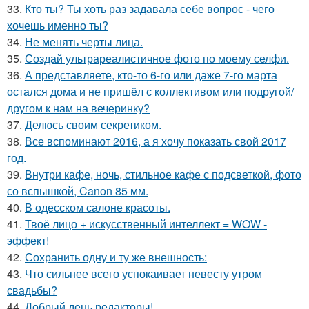
33.
Кто ты? Ты хоть раз задавала себе вопрос - чего
хочешь именно ты?
34.
Не менять черты лица.
35.
Создай ультрареалистичное фото по моему селфи.
36.
А представляете, кто-то 6-го или даже 7-го марта
остался дома и не пришёл с коллективом или подругой/
другом к нам на вечеринку?
37.
Делюсь своим секретиком.
38.
Все вспоминают 2016, а я хочу показать свой 2017
год.
39.
Внутри кафе, ночь, стильное кафе с подсветкой, фото
со вспышкой, Canon 85 мм.
40.
В одесском салоне красоты.
41.
Твоё лицо + искусственный интеллект = WOW -
эффект!
42.
Сохранить одну и ту же внешность:
43.
Что сильнее всего успокаивает невесту утром
свадьбы?
44.
Добрый день редакторы!