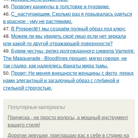
45.
Провожу каникулы в толстовке и пуховике.
46.
С_наступающим. Сколько раз я порывалась одеться
в красное - уму не растяжимо.
47.
В Prospect61 мы создаём полный образ под ключ:
48.
Можем ли мы увидеть своё лицо если нет зеркала
или какой-то другой отражающей поверхности?
49.
Будем честны: релиз долгожданного сиквела Vampire:
The Masquerade - Bloodlines прошел, мягко говоря, не
так гладко, как надеялись фанаты мира тьмы.
50.
Промт: Не меняя внешности женщины с фото, перед
нами элегантный и загадочный образ с глубиной и
стильной строгостью.
Популярные материалы
Прическа - не просто волосы, а мощный инструмент
вашего стиля!
Дорогие девушки, приглашаю вас к себе в студию на