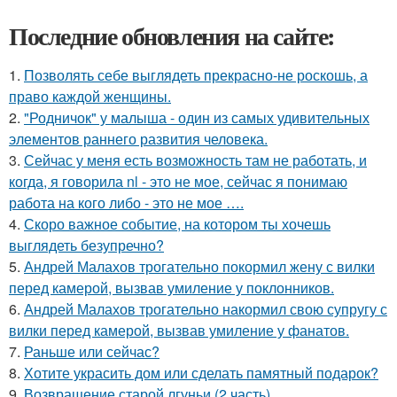
Последние обновления на сайте:
1.
Позволять себе выглядеть прекрасно-не роскошь, а
право каждой женщины.
2.
"Родничок" у малыша - один из самых удивительных
элементов раннего развития человека.
3.
Сейчас у меня есть возможность там не работать, и
когда, я говорила nl - это не мое, сейчас я понимаю
работа на кого либо - это не мое ….
4.
Скоро важное событие, на котором ты хочешь
выглядеть безупречно?
5.
Андрей Малахов трогательно покормил жену с вилки
перед камерой, вызвав умиление у поклонников.
6.
Андрей Малахов трогательно накормил свою супругу с
вилки перед камерой, вызвав умиление у фанатов.
7.
Раньше или сейчас?
8.
Хотите украсить дом или сделать памятный подарок?
9.
Возвращение старой лгуньи (2 часть).