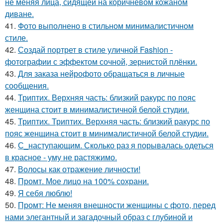
не меняя лица, сидящей на коричневом кожаном
диване.
41.
Фото выполнено в стильном минималистичном
стиле.
42.
Создай портрет в стиле уличной Fashion -
фотографии с эффектом сочной, зернистой плёнки.
43.
Для заказа нейрофото обращаться в личные
сообщения.
44.
Триптих. Верхняя часть: близкий ракурс по пояс
женщина стоит в минималистичной белой студии.
45.
Триптих. Триптих. Верхняя часть: близкий ракурс по
пояс женщина стоит в минималистичной белой студии.
46.
С_наступающим. Сколько раз я порывалась одеться
в красное - уму не растяжимо.
47.
Волосы как отражение личности!
48.
Промт. Мое лицо на 100% сохрани.
49.
Я себя люблю!
50.
Промт: Не меняя внешности женщины с фото, перед
нами элегантный и загадочный образ с глубиной и