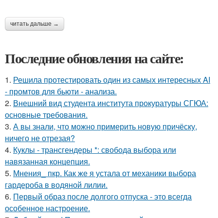
читать дальше →
Последние обновления на сайте:
1.
Решила протестировать один из самых интересных AI
- промтов для бьюти - анализа.
2.
Внешний вид студента института прокуратуры СГЮА:
основные требования.
3.
А вы знали, что можно примерить новую причёску,
ничего не отрезая?
4.
Куклы - трансгендеры *: свобода выбора или
навязанная концепция.
5.
Мнения_ пкр. Как же я устала от механики выбора
гардероба в водяной лилии.
6.
Первый образ после долгого отпуска - это всегда
особенное настроение.