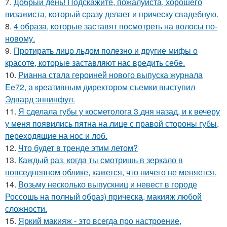
7.
Добрый день! Подскажите, пожалуйста, хорошего
визажиста, который сразу делает и прическу свадебную.
8.
4 образа, которые заставят посмотреть на волосы по-
новому.
9.
Протирать лицо льдом полезно и другие мифы о
красоте, которые заставляют нас вредить себе.
10.
Рианна стала героиней нового выпуска журнала
Ee72, а креативным директором съемки выступил
Эдвард эннинфул.
11.
Я сделала губы у косметолога 3 дня назад, и к вечеру
у меня появились пятна на лице с правой стороны губы,
переходящие на нос и лоб.
12.
Что будет в тренде этим летом?
13.
Каждый раз, когда ты смотришь в зеркало в
повседневном облике, кажется, что ничего не меняется.
14.
Возьму несколько выпускниц и невест в городе
Россошь на полный образ) прическа, макияж любой
сложности.
15.
Яркий макияж - это всегда про настроение,