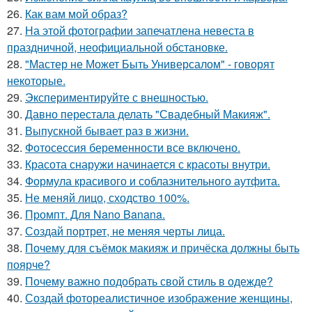
26.
Как вам мой образ?
27.
На этой фотографии запечатлена невеста в
праздничной, неофициальной обстановке.
28.
"Мастер не Может Быть Универсалом" - говорят
некоторые.
29.
Экспериментируйте с внешностью.
30.
Давно перестала делать "Свадебный Макияж".
31.
Выпускной бывает раз в жизни.
32.
Фотосессия беременности все включено.
33.
Красота снаружи начинается с красоты внутри.
34.
Формула красивого и соблазнительного аутфита.
35.
Не меняй лицо, сходство 100%.
36.
Промпт. Для Nano Banana.
37.
Создай портрет, не меняя черты лица.
38.
Почему для съёмок макияж и причёска должны быть
поярче?
39.
Почему важно подобрать свой стиль в одежде?
40.
Создай фотореалистичное изображение женщины,