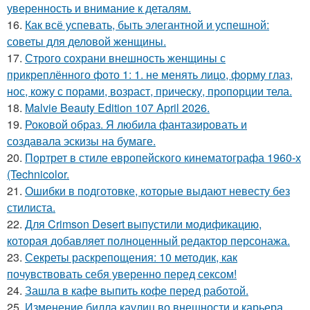
уверенность и внимание к деталям.
16.
Как всё успевать, быть элегантной и успешной:
советы для деловой женщины.
17.
Строго сохрани внешность женщины с
прикреплённого фото 1: 1. не менять лицо, форму глаз,
нос, кожу с порами, возраст, прическу, пропорции тела.
18.
Malvie Beauty Edition 107 April 2026.
19.
Роковой образ. Я любила фантазировать и
создавала эскизы на бумаге.
20.
Портрет в стиле европейского кинематографа 1960-х
(Technicolor.
21.
Ошибки в подготовке, которые выдают невесту без
стилиста.
22.
Для Crimson Desert выпустили модификацию,
которая добавляет полноценный редактор персонажа.
23.
Секреты раскрепощения: 10 методик, как
почувствовать себя уверенно перед сексом!
24.
Зашла в кафе выпить кофе перед работой.
25.
Изменение билла каулиц во внешности и карьера.