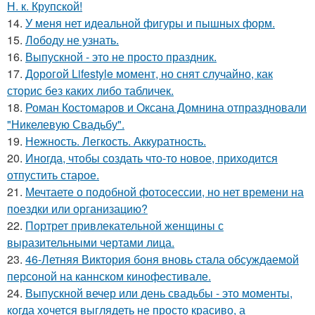
Н. к. Крупской!
14.
У меня нет идеальной фигуры и пышных форм.
15.
Лободу не узнать.
16.
Выпускной - это не просто праздник.
17.
Дорогой Lifestyle момент, но снят случайно, как
сторис без каких либо табличек.
18.
Роман Костомаров и Оксана Домнина отпраздновали
"Никелевую Свадьбу".
19.
Нежность. Легкость. Аккуратность.
20.
Иногда, чтобы создать что-то новое, приходится
отпустить старое.
21.
Мечтаете о подобной фотосессии, но нет времени на
поездки или организацию?
22.
Портрет привлекательной женщины с
выразительными чертами лица.
23.
46-Летняя Виктория боня вновь стала обсуждаемой
персоной на каннском кинофестивале.
24.
Выпускной вечер или день свадьбы - это моменты,
когда хочется выглядеть не просто красиво, а