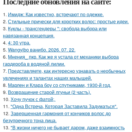
Последние обновления на сайте:
1.
Имидж: Как известно, встречают по одежке.
2.
Стильные прически для коротких волос: простые идеи.
3.
Куклы - трансгендеры *: свобода выбора или
навязанная концепция.
4.
4: 30 утра.
5.
Wangyibo ванибо. 2026. 07. 22.
6.
Мнения_ пкр. Как же я устала от механики выбора
гардероба в водяной лилии.
7.
Представляете, как интересно узнавать о необычных
увлечениях и талантах наших малышей.
8.
Марлен и Клара боу со спутниками, 1930-й год.
9.
Возвращение старой лгуньи (2 часть).
10.
Хочу пучок с фатой;.
11.
"Одна Встреча, Которая Заставила Задуматься".
12.
Завершенная гармония от кончиков волос до
безупречного тона лица.
13.
"В жизни ничего не бывает даром, даже взаимность