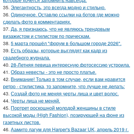
которые хочется запомнить навсегда.
35.
Элегантность, это всегда модно и стильно.
36.
Одиночное. Оставлю ссылки на ботов где можно
сделать фото в комментариях.
37.
Да, я признаюсь, что не являюсь трендовым
визажистом и стилистом по прическам.
38.
5 марта прошёл "форум в большом городе 2026".
39.
Есть образы, которые выглядят как кадр из
свадебного журнала.
40.
28-Летняя певица интересную фотосессию устроила.
41.
Образ невесты - это не просто платье.
42.
Внимание! Только в том случае, если вам нравится
ретро - стилистика, то запомните, что лучше не делать:
43.
Создай фото не меняя черты лица и цвет волос.
44.
Черты лица не меняй.
45.
Портрет роскошной молодой женщины в стиле
высокой моды (High Fashion), позирующей на фоне из
газетных листов.
46.
Аамито лагум для Harper's Bazaar UK, апрель 2019 г.