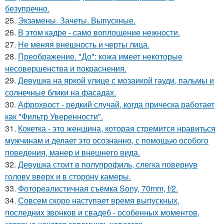
безупречно.
25.
Экзамены. Зачеты. Выпускные.
26.
В этом кадре - само воплощение нежности.
27.
Не меняя внешность и черты лица.
28.
Преображение. "До": кожа имеет некоторые
несовершенства и покраснения.
29.
Девушка на яркой улице с мозаикой гауди, пальмы и
солнечные блики на фасадах.
30.
Афрохвост - редкий случай, когда прическа работает
как "Фильтр Уверенности".
31.
Кокетка - это женщина, которая стремится нравиться
мужчинам и делает это осознанно, с помощью особого
поведения, манер и внешнего вида.
32.
Девушка стоит в полупрофиль, слегка повернув
голову вверх и в сторону камеры.
33.
Фотореалистичная съёмка Sony, 70mm, f/2.
34.
Совсем скоро наступает время выпускных,
последних звонков и свадеб - особенных моментов,