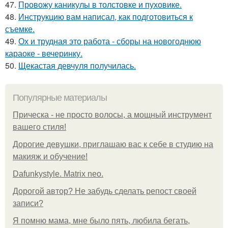
47.
Провожу каникулы в толстовке и пуховике.
48.
Инструкцию вам написал, как подготовиться к
съемке.
49.
Ох и трудная это работа - сборы на новогоднюю
караоке - вечеринку.
50.
Щекастая девчуля получилась.
Популярные материалы
Прическа - не просто волосы, а мощный инструмент
вашего стиля!
Дорогие девушки, приглашаю вас к себе в студию на
макияж и обучение!
Dafunkystyle. Matrix neo.
Дорогой автор? Не забудь сделать репост своей
записи?
Я помню мама, мне было пять, любила бегать,