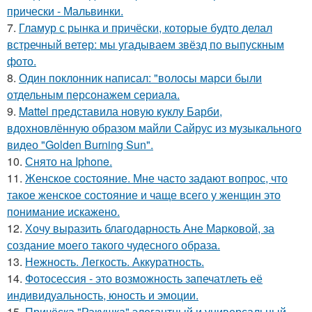
прически - Мальвинки.
7.
Гламур с рынка и причёски, которые будто делал
встречный ветер: мы угадываем звёзд по выпускным
фото.
8.
Один поклонник написал: "волосы марси были
отдельным персонажем сериала.
9.
Mattel представила новую куклу Барби,
вдохновлённую образом майли Сайрус из музыкального
видео "Golden Burning Sun".
10.
Снято на Iphone.
11.
Женское состояние. Мне часто задают вопрос, что
такое женское состояние и чаще всего у женщин это
понимание искажено.
12.
Хочу выразить благодарность Ане Марковой, за
создание моего такого чудесного образа.
13.
Нежность. Легкость. Аккуратность.
14.
Фотосессия - это возможность запечатлеть её
индивидуальность, юность и эмоции.
15.
Причёска "Ракушка" элегантный и универсальный