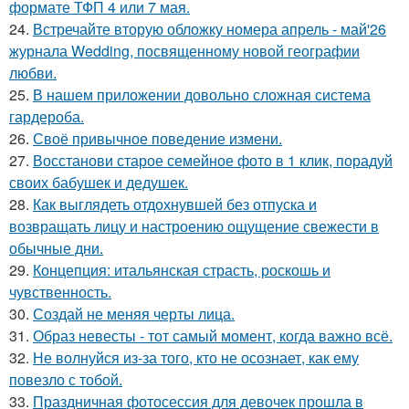
формате ТФП 4 или 7 мая.
24.
Встречайте вторую обложку номера апрель - май'26
журнала Wedding, посвященному новой географии
любви.
25.
В нашем приложении довольно сложная система
гардероба.
26.
Своё привычное поведение измени.
27.
Восстанови старое семейное фото в 1 клик, порадуй
своих бабушек и дедушек.
28.
Как выглядеть отдохнувшей без отпуска и
возвращать лицу и настроению ощущение свежести в
обычные дни.
29.
Концепция: итальянская страсть, роскошь и
чувственность.
30.
Создай не меняя черты лица.
31.
Образ невесты - тот самый момент, когда важно всё.
32.
Не волнуйся из-за того, кто не осознает, как ему
повезло с тобой.
33.
Праздничная фотосессия для девочек прошла в