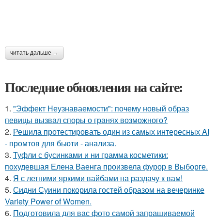
читать дальше →
Последние обновления на сайте:
1.
"Эффект Неузнаваемости": почему новый образ
певицы вызвал споры о гранях возможного?
2.
Решила протестировать один из самых интересных AI
- промтов для бьюти - анализа.
3.
Туфли с бусинками и ни грамма косметики:
похудевшая Елена Ваенга произвела фурор в Выборге.
4.
Я с летними яркими вайбами на раздачу к вам!
5.
Сидни Суини покорила гостей образом на вечеринке
Variety Power of Women.
6.
Подготовила для вас фото самой запрашиваемой