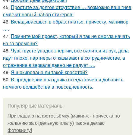
45.
Простите за долгое отсутствие … возможно ваш гнев
смягчит новый набор стикеров!
46.
Вкладываешься в образ: платье, прическу, маникюр
….
47.
Помните мой проект, который я так не смогла начать
из-за времени?
48.
Чувствуете упадок энергии, все валится из рук, дела
идут плохо, партнеры отказывают в сотрудничестве, а
отражение в зеркале давно не радует ….
49.
Я шокирована ли такой красотой?
50.
В преддверии праздника всегда хочется добавить
немного волшебства в повседневность.
Популярные материалы
Приглашаю на фотосъёмку (макияж - прическа по
желанию за отдельную плату) так же делаю
фотокнигу!