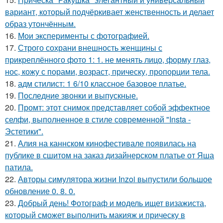
вариант, который подчёркивает женственность и делает
образ утончённым.
16.
Мои эксперименты с фотографией.
17.
Строго сохрани внешность женщины с
прикреплённого фото 1: 1. не менять лицо, форму глаз,
нос, кожу с порами, возраст, прическу, пропорции тела.
18.
адм стилист: 1 6/10 классное базовое платье.
19.
Последние звонки и выпускные.
20.
Промт: этот снимок представляет собой эффектное
селфи, выполненное в стиле современной "Insta -
Эстетики".
21.
Алия на каннском кинофестивале появилась на
публике в сшитом на заказ дизайнерском платье от Яша
патила.
22.
Авторы симулятора жизни Inzoi выпустили большое
обновление 0. 8. 0.
23.
Добрый день! Фотограф и модель ищет визажиста,
который сможет выполнить макияж и прическу в