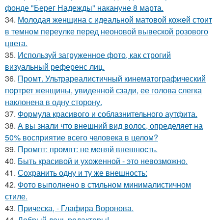
фонде "Берег Надежды" накануне 8 марта.
34.
Молодая женщина с идеальной матовой кожей стоит
в темном переулке перед неоновой вывеской розового
цвета.
35.
Используй загруженное фото, как строгий
визуальный референс лиц.
36.
Промт. Ультрареалистичный кинематографический
портрет женщины, увиденной сзади, ее голова слегка
наклонена в одну сторону.
37.
Формула красивого и соблазнительного аутфита.
38.
А вы знали что внешний вид волос, определяет на
50% восприятие всего человека в целом?
39.
Промпт: промпт: не меняй внешность.
40.
Быть красивой и ухоженной - это невозможно.
41.
Сохранить одну и ту же внешность:
42.
Фото выполнено в стильном минималистичном
стиле.
43.
Прическа, - Глафира Воронова.
44.
Добрый день редакторы!