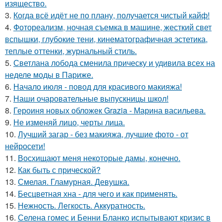
изящество.
3.
Когда всё идёт не по плану, получается чистый кайф!
4.
Фотореализм, ночная съемка в машине, жесткий свет
вспышки, глубокие тени, кинематографичная эстетика,
теплые оттенки, журнальный стиль.
5.
Светлана лобода сменила прическу и удивила всех на
неделе моды в Париже.
6.
Начало июля - повод для красивого макияжа!
7.
Наши очаровательные выпускницы школ!
8.
Героиня новых обложек Grazia - Марина васильева.
9.
Не изменяй лицо, черты лица.
10.
Лучший загар - без макияжа, лучшие фото - от
нейросети!
11.
Восхищают меня некоторые дамы, конечно.
12.
Как быть с прической?
13.
Смелая. Гламурная. Девушка.
14.
Бесцветная хна - для чего и как применять.
15.
Нежность. Легкость. Аккуратность.
16.
Селена гомес и Бенни Бланко испытывают кризис в