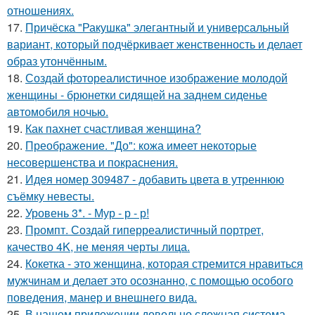
отношениях.
17.
Причёска "Ракушка" элегантный и универсальный
вариант, который подчёркивает женственность и делает
образ утончённым.
18.
Создай фотореалистичное изображение молодой
женщины - брюнетки сидящей на заднем сиденье
автомобиля ночью.
19.
Как пахнет счастливая женщина?
20.
Преображение. "До": кожа имеет некоторые
несовершенства и покраснения.
21.
Идея номер 309487 - добавить цвета в утреннюю
съёмку невесты.
22.
Уровень 3*. - Мур - р - р!
23.
Промпт. Создай гиперреалистичный портрет,
качество 4K, не меняя черты лица.
24.
Кокетка - это женщина, которая стремится нравиться
мужчинам и делает это осознанно, с помощью особого
поведения, манер и внешнего вида.
25.
В нашем приложении довольно сложная система