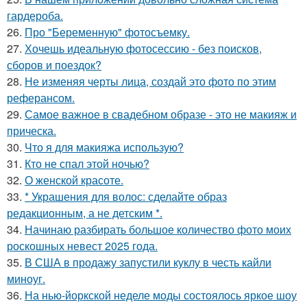
гардероба.
26.
Про "Беременную" фотосъемку.
27.
Хочешь идеальную фотосессию - без поисков,
сборов и поездок?
28.
Не изменяя черты лица, создай это фото по этим
реферансом.
29.
Самое важное в свадебном образе - это не макияж и
прическа.
30.
Что я для макияжа использую?
31.
Кто не спал этой ночью?
32.
О женской красоте.
33.
* Украшения для волос: сделайте образ
редакционным, а не детским *.
34.
Начинаю разбирать большое количество фото моих
роскошных невест 2025 года.
35.
В США в продажу запустили куклу в честь кайли
миноуг.
36.
На нью-йоркской неделе моды состоялось яркое шоу