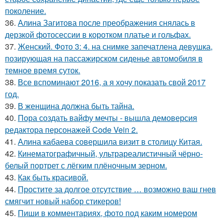
поколение.
36.
Алина Загитова после преображения снялась в
дерзкой фотосессии в коротком платье и гольфах.
37.
Женский. Фото 3: 4. на снимке запечатлена девушка,
позирующая на пассажирском сиденье автомобиля в
темное время суток.
38.
Все вспоминают 2016, а я хочу показать свой 2017
год.
39.
В женщина должна быть тайна.
40.
Пора создать вайфу мечты - вышла демоверсия
редактора персонажей Code Vein 2.
41.
Алина кабаева совершила визит в столицу Китая.
42.
Кинематографичный, ультрареалистичный чёрно-
белый портрет с лёгким плёночным зерном.
43.
Как быть красивой.
44.
Простите за долгое отсутствие … возможно ваш гнев
смягчит новый набор стикеров!
45.
Пиши в комментариях, фото под каким номером