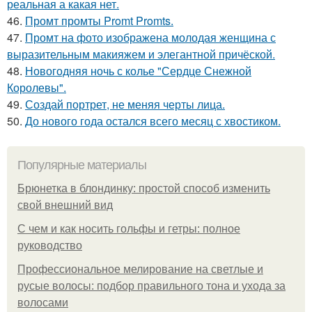
реальная а какая нет.
46.
Промт промты Promt Promts.
47.
Промт на фото изображена молодая женщина с
выразительным макияжем и элегантной причёской.
48.
Новогодняя ночь с колье "Сердце Снежной
Королевы".
49.
Создай портрет, не меняя черты лица.
50.
До нового года остался всего месяц с хвостиком.
Популярные материалы
Брюнетка в блондинку: простой способ изменить
свой внешний вид
С чем и как носить гольфы и гетры: полное
руководство
Профессиональное мелирование на светлые и
русые волосы: подбор правильного тона и ухода за
волосами