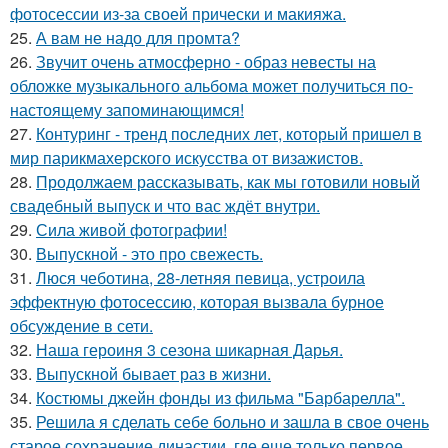
фотосессии из-за своей прически и макияжа.
25.
А вам не надо для промта?
26.
Звучит очень атмосферно - образ невесты на
обложке музыкального альбома может получиться по-
настоящему запоминающимся!
27.
Контуринг - тренд последних лет, который пришел в
мир парикмахерского искусства от визажистов.
28.
Продолжаем рассказывать, как мы готовили новый
свадебный выпуск и что вас ждёт внутри.
29.
Сила живой фотографии!
30.
Выпускной - это про свежесть.
31.
Люся чеботина, 28-летняя певица, устроила
эффектную фотосессию, которая вызвала бурное
обсуждение в сети.
32.
Наша героиня 3 сезона шикарная Дарья.
33.
Выпускной бывает раз в жизни.
34.
Костюмы джейн фонды из фильма "Барбарелла".
35.
Решила я сделать себе больно и зашла в свое очень
старое сохранение династии, где еще только первое