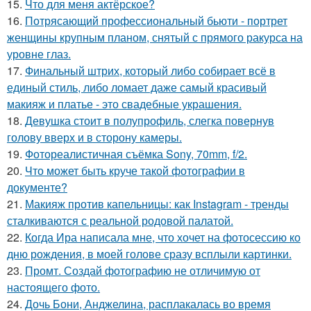
15.
Что для меня актёрское?
16.
Потрясающий профессиональный бьюти - портрет
женщины крупным планом, снятый с прямого ракурса на
уровне глаз.
17.
Финальный штрих, который либо собирает всё в
единый стиль, либо ломает даже самый красивый
макияж и платье - это свадебные украшения.
18.
Девушка стоит в полупрофиль, слегка повернув
голову вверх и в сторону камеры.
19.
Фотореалистичная съёмка Sony, 70mm, f/2.
20.
Что может быть круче такой фотографии в
документе?
21.
Макияж против капельницы: как Instagram - тренды
сталкиваются с реальной родовой палатой.
22.
Когда Ира написала мне, что хочет на фотосессию ко
дню рождения, в моей голове сразу всплыли картинки.
23.
Промт. Создай фотографию не отличимую от
настоящего фото.
24.
Дочь Бони, Анджелина, расплакалась во время