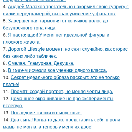
4.
Андрей Малахов трогательно накормил свою супругу с
вилки перед камерой, вызвав умиление у фанатов.
5.
Завершенная гармония от кончиков волос до
безупречного тона лица.
6.
Я настоящая! У меня нет идеальной фигуры и
плоского живота.
7.
Дорогой Lifestyle момент, но снят случайно, как сторис
без каких либо табличек.
8.
Смелая. Гламурная. Девушка.
9.
В 1989-м исчезли все ученики одного класса.
10.
Секрет идеального образа раскрыт: это не только
платье!
11.
Промпт: создай портрет, не меняя черты лица.
12.
Домашнее окрашивание не про эксперименты
вслепую.
13.
Последние звонки и выпускные.
14.
Два сына! Когда-то даже представить себя в роли
мамы не могла, а теперь у меня их двое!