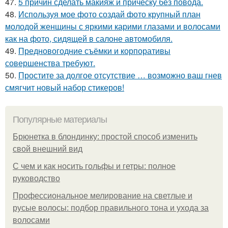
47.
5 причин сделать макияж и причёску без повода.
48.
Используя мое фото создай фото крупный план
молодой женщины с яркими карими глазами и волосами
как на фото, сидящей в салоне автомобиля.
49.
Предновогодние съёмки и корпоративы
совершенства требуют.
50.
Простите за долгое отсутствие … возможно ваш гнев
смягчит новый набор стикеров!
Популярные материалы
Брюнетка в блондинку: простой способ изменить
свой внешний вид
С чем и как носить гольфы и гетры: полное
руководство
Профессиональное мелирование на светлые и
русые волосы: подбор правильного тона и ухода за
волосами