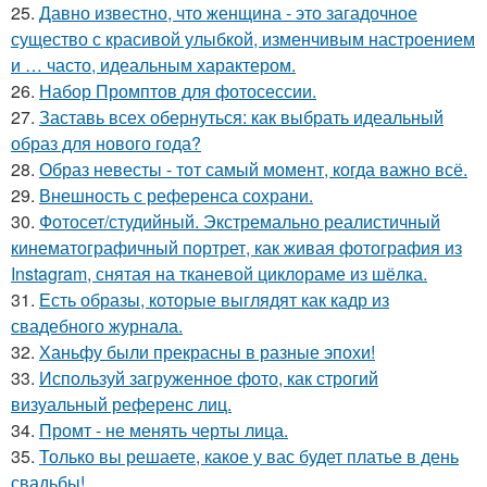
25.
Давно известно, что женщина - это загадочное
существо с красивой улыбкой, изменчивым настроением
и … часто, идеальным характером.
26.
Набор Промптов для фотосессии.
27.
Заставь всех обернуться: как выбрать идеальный
образ для нового года?
28.
Образ невесты - тот самый момент, когда важно всё.
29.
Внешность с референса сохрани.
30.
Фотосет/студийный. Экстремально реалистичный
кинематографичный портрет, как живая фотография из
Instagram, снятая на тканевой циклораме из шёлка.
31.
Есть образы, которые выглядят как кадр из
свадебного журнала.
32.
Ханьфу были прекрасны в разные эпохи!
33.
Используй загруженное фото, как строгий
визуальный референс лиц.
34.
Промт - не менять черты лица.
35.
Только вы решаете, какое у вас будет платье в день
свадьбы!