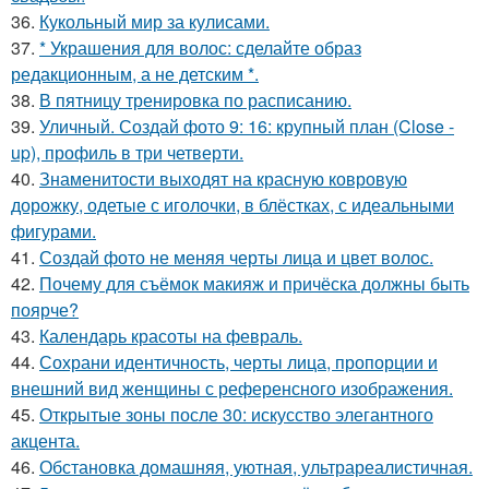
36.
Кукольный мир за кулисами.
37.
* Украшения для волос: сделайте образ
редакционным, а не детским *.
38.
В пятницу тренировка по расписанию.
39.
Уличный. Создай фото 9: 16: крупный план (Close -
up), профиль в три четверти.
40.
Знаменитости выходят на красную ковровую
дорожку, одетые с иголочки, в блёстках, с идеальными
фигурами.
41.
Создай фото не меняя черты лица и цвет волос.
42.
Почему для съёмок макияж и причёска должны быть
поярче?
43.
Календарь красоты на февраль.
44.
Сохрани идентичность, черты лица, пропорции и
внешний вид женщины с референсного изображения.
45.
Открытые зоны после 30: искусство элегантного
акцента.
46.
Обстановка домашняя, уютная, ультрареалистичная.