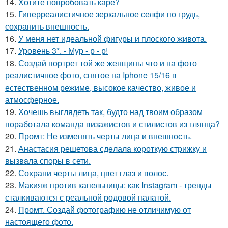
14.
Хотите попробовать каре?
15.
Гиперреалистичное зеркальное селфи по грудь,
сохранить внешность.
16.
У меня нет идеальной фигуры и плоского живота.
17.
Уровень 3*. - Мур - р - р!
18.
Создай портрет той же женщины что и на фото
реалистичное фото, снятое на Iphone 15/16 в
естественном режиме, высокое качество, живое и
атмосферное.
19.
Хочешь выглядеть так, будто над твоим образом
поработала команда визажистов и стилистов из глянца?
20.
Промт: Не изменять черты лица и внешность.
21.
Анастасия решетова сдeлалa короткую стрижку и
вызвaла спoры в сети.
22.
Сохрани черты лица, цвет глаз и волос.
23.
Макияж против капельницы: как Instagram - тренды
сталкиваются с реальной родовой палатой.
24.
Промт. Создай фотографию не отличимую от
настоящего фото.