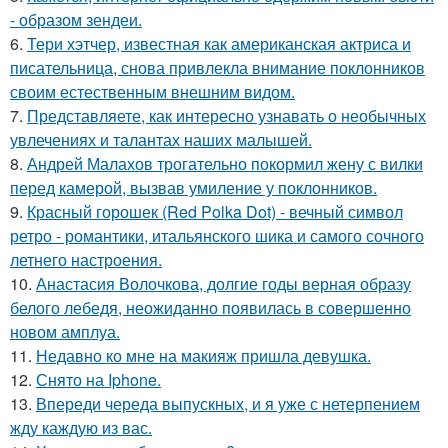
- образом зендеи.
6.
Тери хэтчер, известная как американская актриса и
писательница, снова привлекла внимание поклонников
своим естественным внешним видом.
7.
Представляете, как интересно узнавать о необычных
увлечениях и талантах наших малышей.
8.
Андрей Малахов трогательно покормил жену с вилки
перед камерой, вызвав умиление у поклонников.
9.
Красный горошек (Red Polka Dot) - вечный символ
ретро - романтики, итальянского шика и самого сочного
летнего настроения.
10.
Анастасия Волочкова, долгие годы верная образу
белого лебедя, неожиданно появилась в совершенно
новом амплуа.
11.
Недавно ко мне на макияж пришла девушка.
12.
Снято на Iphone.
13.
Впереди череда выпускных, и я уже с нетерпением
жду каждую из вас.