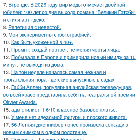
7.
Втренде. В 2026 году мир моды отмечает двойной
юбилей: 100 лет со дня выхода романа "Великий Гэтсби"
и стиля арт - деко.
8.
Репетиция с невестой.
9.
Мои эксперименты с фотографией.
10.
Как быть ухоженной в 40+.
11.
Промпт: создай портрет, не меняя черты лица.
12.
Побывала в Европе и примерила новый имидж за 10
минут, не выходя из дома.
13.
На той неделе началась самая нежная и
трогательная пора - детские выпускные в садах.
14.
Габби Аллен, популярная английская телеведущая,
во всей красе представила себя на театральной премии
Olivier Awards.
15.
адм стилист: 1 6/10 классное базовое платье.
16.
У меня нет идеальной фигуры и плоского живота.
17.
56-Летняя дженнифер лопес произвела сенсацию
новым снимком в одном полотенце.
18.
Прическа, - Глафира Воронова.