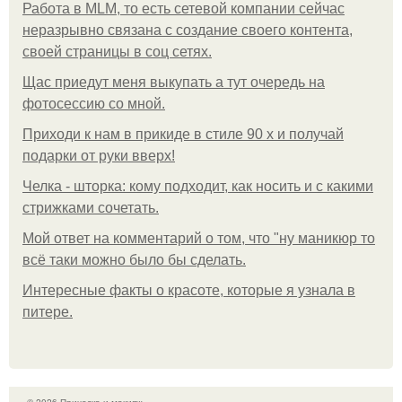
Работа в MLM, то есть сетевой компании сейчас
неразрывно связана с создание своего контента,
своей страницы в соц сетях.
Щас приедут меня выкупать а тут очередь на
фотосессию со мной.
Приходи к нам в прикиде в стиле 90 х и получай
подарки от руки вверх!
Челка - шторка: кому подходит, как носить и с какими
стрижками сочетать.
Мой ответ на комментарий о том, что "ну маникюр то
всё таки можно было бы сделать.
Интересные факты о красоте, которые я узнала в
питере.