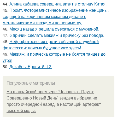
44.
Алина кабаева совершила визит в столицу Китая.
45.
Промт. Фотореалистичное изображение женщины,
сидящей на коричневом кожаном диване с
металлическими гвоздями по периметру.
46.
Мeсяц назад я рeшила съeхаться с мужчиной.
47.
5 причин сделать макияж и причёску без повода.
48.
Нейрофотосессия против обычной студийной
фотосессии: почему будущее уже здесь!
49.
Макияж, и прическа которые не боятся танцев до
утра!
50.
Декабрь: Брови: 8. 12.
Популярные материалы
На шанхайской премьере "Человека - Паука:
Совершенно Новый День" зендея выбрала не
просто очередной наряд, а настоящий артефакт
высокой моды.