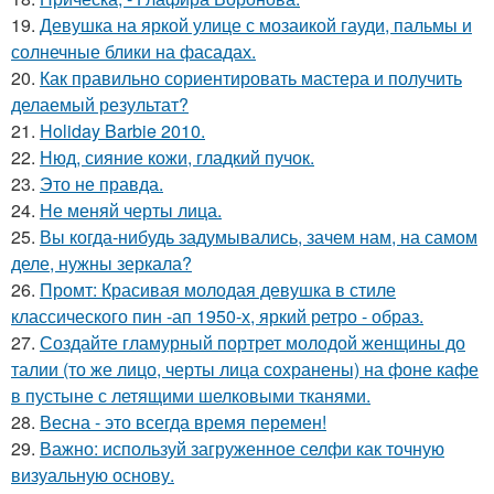
19.
Девушка на яркой улице с мозаикой гауди, пальмы и
солнечные блики на фасадах.
20.
Как правильно сориентировать мастера и получить
делаемый результат?
21.
Holiday Barbie 2010.
22.
Нюд, сияние кожи, гладкий пучок.
23.
Это не правда.
24.
Не меняй черты лица.
25.
Вы когда-нибудь задумывались, зачем нам, на самом
деле, нужны зеркала?
26.
Промт: Красивая молодая девушка в стиле
классического пин -ап 1950-х, яркий ретро - образ.
27.
Создайте гламурный портрет молодой женщины до
талии (то же лицо, черты лица сохранены) на фоне кафе
в пустыне с летящими шелковыми тканями.
28.
Весна - это всегда время перемен!
29.
Важно: используй загруженное селфи как точную
визуальную основу.