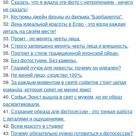
30.
Сказать, что я ждала эти фото с нетерпением - ничего
не сказать!
31.
Костюмы джейн фонды из фильма "Барбарелла".
32.
День идеальной красоты в Enso - это когда каждая
деталь на своём месте!
33.
Промт - не менять черты лица.
34.
Строго запрещено менять черты лица и внешность.
35.
Портрет в стиле традиционной японской ойран.
36.
Без фотостудии. Без камеры.
37.
Гладкий пучок для невесты: почему он идеален?
38.
Не меняй лицо, сходство 100%.
39.
За каждым моментом в свете софитов стоит целая
команда, которая сияет не менее ярко!
40.
Софья Эрнст вышла в свет с мужем, но ее образ
раскритиковали.
41.
Создание образа для фотосессии - это тонкая работа
с деталями и ощущениями.
42.
Всем красоту в студию!
43.
Почему обязательно нужно готовиться к фотосессии?