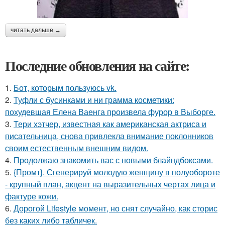
читать дальше →
Последние обновления на сайте:
1.
Бот, которым пользуюсь vk.
2.
Туфли с бусинками и ни грамма косметики:
похудевшая Елена Ваенга произвела фурор в Выборге.
3.
Тери хэтчер, известная как американская актриса и
писательница, снова привлекла внимание поклонников
своим естественным внешним видом.
4.
Продолжаю знакомить вас с новыми блайндбоксами.
5.
{Промт}. Сгенерируй молодую женщину в полуобороте
- крупный план, акцент на выразительных чертах лица и
фактуре кожи.
6.
Дорогой Lifestyle момент, но снят случайно, как сторис
без каких либо табличек.