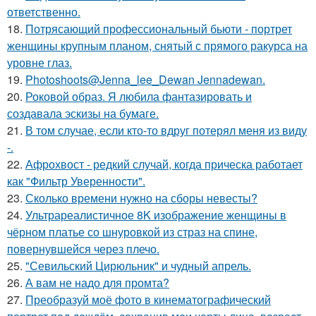
ответственно.
18.
Потрясающий профессиональный бьюти - портрет
женщины крупным планом, снятый с прямого ракурса на
уровне глаз.
19.
Photoshoots@Jenna_lee_Dewan Jennadewan.
20.
Роковой образ. Я любила фантазировать и
создавала эскизы на бумаге.
21.
В том случае, если кто-то вдруг потерял меня из виду
-.
22.
Афрохвост - редкий случай, когда прическа работает
как "Фильтр Уверенности".
23.
Сколько времени нужно на сборы невесты?
24.
Ультрареалистичное 8K изображение женщины в
чёрном платье со шнуровкой из страз на спине,
повернувшейся через плечо.
25.
"Севильский Цирюльник" и чудный апрель.
26.
А вам не надо для промта?
27.
Преобразуй моё фото в кинематографический