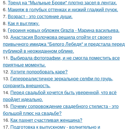
5.
Тренд на "Мыльные Брови" плотно засел в лентах.
6.
Макияж в голубых оттенках и низкий гладкий пучок.
7.
Возраст - это состояние души.
8.
Как я выгляжу.
9.
Героиня новых обложек Grazia - Марина васильева.
10.
Анастасия Волочкова решила отойти от своего
привычного имиджа "Белого Лебедя" и предстала перед
публикой в неожиданном облике.
11.
Выбирала фотографии, и не смогла поместить все
приятные моменты.
12.
Хотите попробовать каре?
13.
Гиперреалистичное зеркальное селфи по грудь,
сохранить внешность.
14.
Перед свадьбой хочется быть уверенной, что всё
пройдет идеально.
15.
Почему сопровождение свадебного стилиста - это
большой плюс на свадьбе?
16.
Как пахнет счастливая женщина?
17.
Подготовка к выпускному - волнительно и