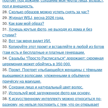
портрет под дождём, сохранив мои черты лица, возраст,
пол и внешность.
28.
Сколько образов можно успеть снять за час?
29.
Журнал WSJ, весна 2026 года.
30.
Как вам мой образ?
31.
Хочешь крутые фото, не выходя из дома и без
студии?
32.
Вот так меня видит ИИ.
33.
Копируйте этот промт и вставляйте в любой из ботов
(там есть и бесплатные и платные генерации.
34.
Свадьбы "Просто Расписаться" дорожают: скромная
церемония может обойтись в 350 000.
35.
Промт. Портрет улыбающейся женщины с тёмными
вьющимися волосами, уложенными в объёмную
причёску на макушке.
36.
Сохрани лицо и натуральный цвет волос.
37.
Используй моё загруженное фото как основу.
38.
К искусственному интеллекту можно относиться по-
разному, но нельзя поспорить с тем, что он открывает