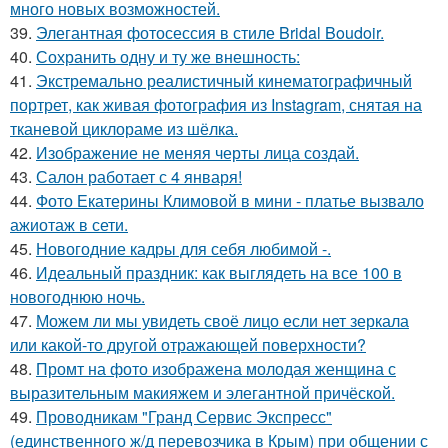
много новых возможностей.
39.
Элегантная фотосессия в стиле Bridal Boudoir.
40.
Сохранить одну и ту же внешность:
41.
Экстремально реалистичный кинематографичный
портрет, как живая фотография из Instagram, снятая на
тканевой циклораме из шёлка.
42.
Изображение не меняя черты лица создай.
43.
Салон работает с 4 января!
44.
Фото Екатерины Климовой в мини - платье вызвало
ажиотаж в сети.
45.
Новогодние кадры для себя любимой -.
46.
Идеальный праздник: как выглядеть на все 100 в
новогоднюю ночь.
47.
Можем ли мы увидеть своё лицо если нет зеркала
или какой-то другой отражающей поверхности?
48.
Промт на фото изображена молодая женщина с
выразительным макияжем и элегантной причёской.
49.
Проводникам "Гранд Сервис Экспресс"
(единственного ж/д перевозчика в Крым) при общении с