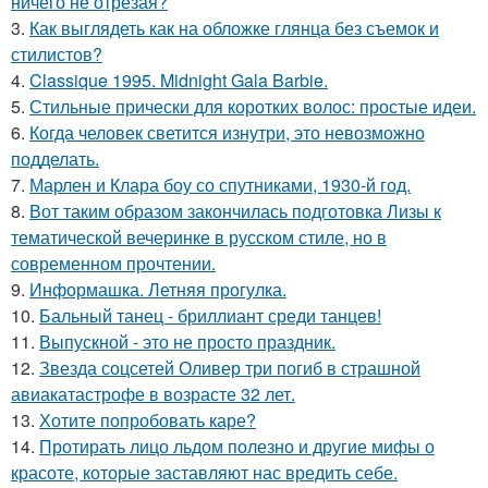
ничего не отрезая?
3.
Как выглядеть как на обложке глянца без съемок и
стилистов?
4.
Classique 1995. Midnight Gala Barbie.
5.
Стильные прически для коротких волос: простые идеи.
6.
Когда человек светится изнутри, это невозможно
подделать.
7.
Марлен и Клара боу со спутниками, 1930-й год.
8.
Вот таким образом закончилась подготовка Лизы к
тематической вечеринке в русском стиле, но в
современном прочтении.
9.
Информашка. Летняя прогулка.
10.
Бальный танец - бриллиант среди танцев!
11.
Выпускной - это не просто праздник.
12.
Звезда соцсетей Оливер три погиб в страшной
авиакатастрофе в возрасте 32 лет.
13.
Хотите попробовать каре?
14.
Протирать лицо льдом полезно и другие мифы о
красоте, которые заставляют нас вредить себе.