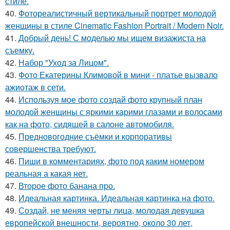
стиле.
40.
Фотореалистичный вертикальный портрет молодой
женщины в стиле Cinematic Fashion Portrait / Modern Noir.
41.
Добрый день! С моделью мы ищем визажиста на
съемку.
42.
Набор "Уход за Лицом".
43.
Фото Екатерины Климовой в мини - платье вызвало
ажиотаж в сети.
44.
Используя мое фото создай фото крупный план
молодой женщины с яркими карими глазами и волосами
как на фото, сидящей в салоне автомобиля.
45.
Предновогодние съёмки и корпоративы
совершенства требуют.
46.
Пиши в комментариях, фото под каким номером
реальная а какая нет.
47.
Второе фото банана про.
48.
Идеальная картинка. Идеальная картинка на фото.
49.
Создай, не меняя черты лица, молодая девушка
европейской внешности, вероятно, около 30 лет,