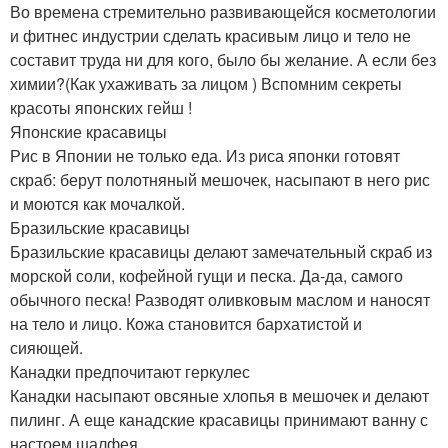
Во времена стремительно развивающейся косметологии
и фитнес индустрии сделать красивым лицо и тело не
составит труда ни для кого, было бы желание. А если без
химии?(Как ухаживать за лицом ) Вспомним секреты
красоты японских гейш !
Японские красавицы
Рис в Японии не только еда. Из риса японки готовят
скраб: берут полотняный мешочек, насыпают в него рис
и моются как мочалкой.
Бразильские красавицы
Бразильские красавицы делают замечательный скраб из
морской соли, кофейной гущи и песка. Да-да, самого
обычного песка! Разводят оливковым маслом и наносят
на тело и лицо. Кожа становится бархатистой и
сияющей.
Канадки предпочитают геркулес
Канадки насыпают овсяные хлопья в мешочек и делают
пилинг. А еще канадские красавицы принимают ванну с
настоем шалфея.