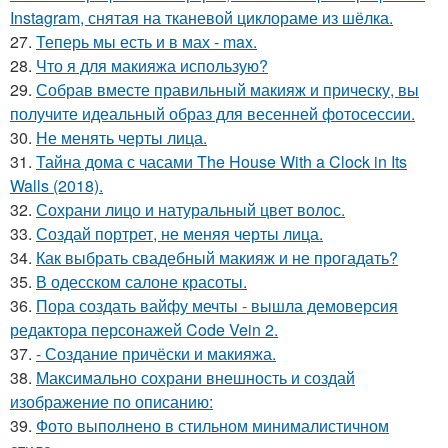
Instagram, снятая на тканевой циклораме из шёлка.
27.
Теперь мы есть и в мах - max.
28.
Что я для макияжа использую?
29.
Собрав вместе правильный макияж и прическу, вы
получите идеальный образ для весенней фотосессии.
30.
Не менять черты лица.
31.
Тайна дома с часами The House With a Clock in Its
Walls (2018).
32.
Сохрани лицо и натуральный цвет волос.
33.
Создай портрет, не меняя черты лица.
34.
Как выбрать свадебный макияж и не прогадать?
35.
В одесском салоне красоты.
36.
Пора создать вайфу мечты - вышла демоверсия
редактора персонажей Code Vein 2.
37.
- Создание причёски и макияжа.
38.
Максимально сохрани внешность и создай
изображение по описанию:
39.
Фото выполнено в стильном минималистичном