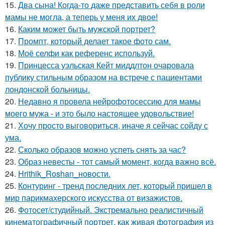
15.
Два сына! Когда-то даже представить себя в роли
мамы не могла, а теперь у меня их двое!
16.
Каким может быть мужской портрет?
17.
Промпт, который делает такое фото сам.
18.
Моё селфи как референс используй.
19.
Принцесса уэльская Кейт миддлтон очаровала
публику стильным образом на встрече с пациентами
лондонской больницы.
20.
Недавно я провела нейрофотосессию для мамы
моего мужа - и это было настоящее удовольствие!
21.
Хочу просто выговориться, иначе я сейчас сойду с
ума.
22.
Сколько образов можно успеть снять за час?
23.
Образ невесты - тот самый момент, когда важно всё.
24.
Hrithik_Roshan_новости.
25.
Контуринг - тренд последних лет, который пришел в
мир парикмахерского искусства от визажистов.
26.
Фотосет/студийный. Экстремально реалистичный
кинематографичный портрет, как живая фотография из