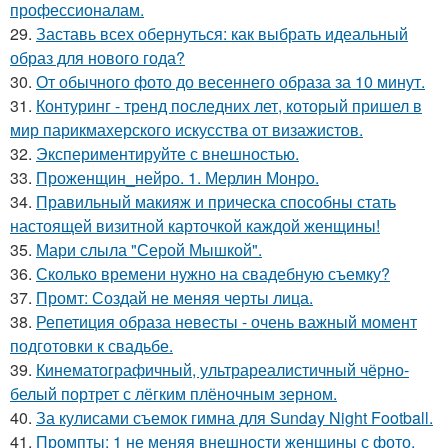
профессионалам.
29.
Заставь всех обернуться: как выбрать идеальный
образ для нового года?
30.
От обычного фото до весеннего образа за 10 минут.
31.
Контуринг - тренд последних лет, который пришел в
мир парикмахерского искусства от визажистов.
32.
Экспериментируйте с внешностью.
33.
Проженщин_нейро. 1. Мерлин Монро.
34.
Правильный макияж и прическа способны стать
настоящей визитной карточкой каждой женщины!
35.
Мари слыла "Серой Мышкой".
36.
Сколько времени нужно на свадебную съемку?
37.
Промт: Создай не меняя черты лица.
38.
Репетиция образа невесты - очень важный момент
подготовки к свадьбе.
39.
Кинематографичный, ультрареалистичный чёрно-
белый портрет с лёгким плёночным зерном.
40.
За кулисами съемок гимна для Sunday Night Football.
41.
Промпты: 1 не меняя внешности женщины с фото,