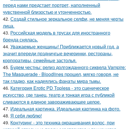
перед нами предстает портрет, наполненный
чувственной близостью и утонченностью.
42.
Создай стильное зеркальное селфи, не меняя черты
лица.
43.
Российская модель в трусах для иностранного
бренда снялась.
44.
Уважаемые женщины! Приближается новый год, а
значит впереди прздничгые вечеринки, рестораны,
корпоративы, семейные застолья.
45.
Будем честны: релиз долгожданного сиквела Vampire:
The Masquerade - Bloodlines прошел, мягко говоря, не
так гладко, как надеялись фанаты мира тьмы.
46.
Категория Erotic PD Topless - это сценическое
искусство, где танец, театр и тонкая игра с публикой
сливаются в единое завораживающее целое.
47.
Идеальная картинка. Идеальная картинка на фото.
48.
Я себя люблю!
49.
Контуринг - это техника окрашивания волос, при