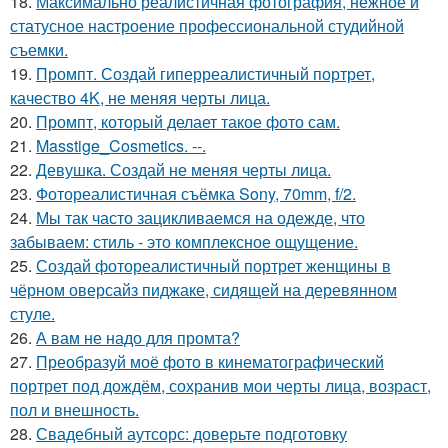
18.
Максимально реалистичная фотография, нежное и
статусное настроение профессиональной студийной
съемки.
19.
Промпт. Создай гиперреалистичный портрет,
качество 4K, не меняя черты лица.
20.
Промпт, который делает такое фото сам.
21.
Masstige_Cosmetics. --.
22.
Девушка. Создай не меняя черты лица.
23.
Фотореалистичная съёмка Sony, 70mm, f/2.
24.
Мы так часто зацикливаемся на одежде, что
забываем: стиль - это комплексное ощущение.
25.
Создай фотореалистичный портрет женщины в
чёрном оверсайз пиджаке, сидящей на деревянном
стуле.
26.
А вам не надо для промта?
27.
Преобразуй моё фото в кинематографический
портрет под дождём, сохранив мои черты лица, возраст,
пол и внешность.
28.
Свадебный аутсорс: доверьте подготовку