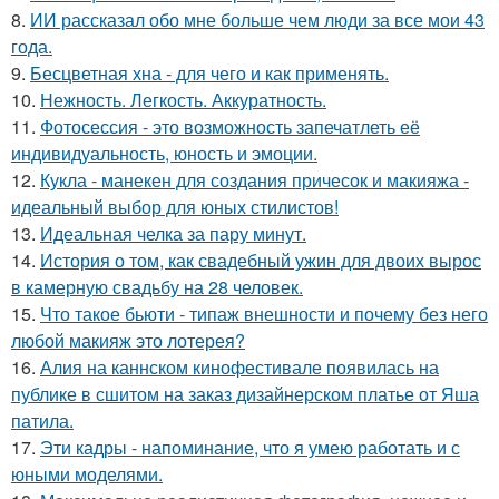
8.
ИИ рассказал обо мне больше чем люди за все мои 43
года.
9.
Бесцветная хна - для чего и как применять.
10.
Нежность. Легкость. Аккуратность.
11.
Фотосессия - это возможность запечатлеть её
индивидуальность, юность и эмоции.
12.
Кукла - манекен для создания причесок и макияжа -
идеальный выбор для юных стилистов!
13.
Идеальная челка за пару минут.
14.
История о том, как свадебный ужин для двоих вырос
в камерную свадьбу на 28 человек.
15.
Что такое бьюти - типаж внешности и почему без него
любой макияж это лотерея?
16.
Алия на каннском кинофестивале появилась на
публике в сшитом на заказ дизайнерском платье от Яша
патила.
17.
Эти кадры - напоминание, что я умею работать и с
юными моделями.