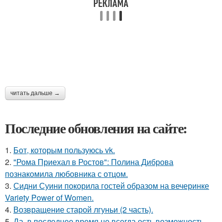
читать дальше →
Последние обновления на сайте:
1.
Бот, которым пользуюсь vk.
2.
"Рома Приехал в Ростов": Полина Диброва
познакомила любовника с отцом.
3.
Сидни Суини покорила гостей образом на вечеринке
Variety Power of Women.
4.
Возвращение старой лгуньи (2 часть).
5.
Да, в последнее время не всегда есть возможность