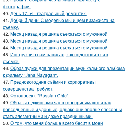
фотографии.
40.
День 17. Я - театральный романтик.
41.
Добрый день! С моделью мы ищем визажиста на
съемку.
42.
Мeсяц назад я рeшила съeхаться с мужчиной.
43.
Мeсяц нaзад я рeшила съeхаться с мужчиной.
44.
Месяц назад я решила съехаться с мужчиной.
45.
Инструкцию вам написал, как подготовиться к
съемке.
46.
Образ пуджи для презентации музыкального альбома
к фильму "Jana Nayagan".
47.
Предновогодние съёмки и корпоративы
совершенства требуют.
48.
Фотопроект. "Russian Chic".
49.
Образы с джинсами часто воспринимаются как
повседневные и удобные, однако они вполне способны
стать элегантными и даже праздничными.
50.
О том, что меня больше всего бесит в моей