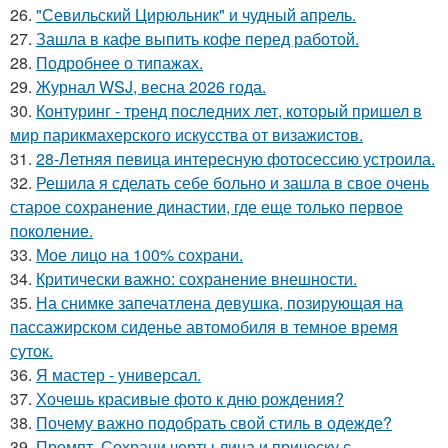
26.
"Севильский Цирюльник" и чудный апрель.
27.
Зашла в кафе выпить кофе перед работой.
28.
Подробнее о типажах.
29.
Журнал WSJ, весна 2026 года.
30.
Контуринг - тренд последних лет, который пришел в
мир парикмахерского искусства от визажистов.
31.
28-Летняя певица интересную фотосессию устроила.
32.
Решила я сделать себе больно и зашла в свое очень
старое сохранение династии, где еще только первое
поколение.
33.
Мое лицо на 100% сохрани.
34.
Критически важно: сохранение внешности.
35.
На снимке запечатлена девушка, позирующая на
пассажирском сиденье автомобиля в темное время
суток.
36.
Я мастер - универсал.
37.
Хочешь красивые фото к дню рождения?
38.
Почему важно подобрать свой стиль в одежде?
39.
Промпт. Сохрани черты лица и прическу с