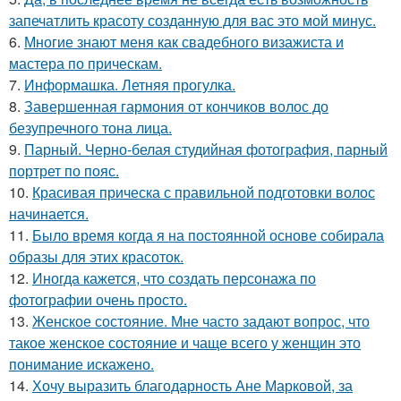
запечатлить красоту созданную для вас это мой минус.
6.
Многие знают меня как свадебного визажиста и
мастера по прическам.
7.
Информашка. Летняя прогулка.
8.
Завершенная гармония от кончиков волос до
безупречного тона лица.
9.
Парный. Черно-белая студийная фотография, парный
портрет по пояс.
10.
Красивая прическа с правильной подготовки волос
начинается.
11.
Было время когда я на постоянной основе собирала
образы для этих красоток.
12.
Иногда кажется, что создать персонажа по
фотографии очень просто.
13.
Женское состояние. Мне часто задают вопрос, что
такое женское состояние и чаще всего у женщин это
понимание искажено.
14.
Хочу выразить благодарность Ане Марковой, за