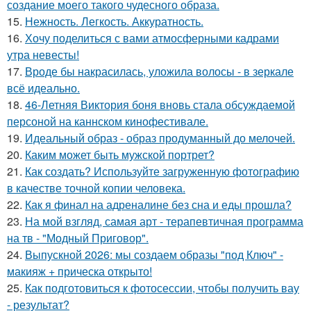
создание моего такого чудесного образа.
15.
Нежность. Легкость. Аккуратность.
16.
Хочу поделиться с вами атмосферными кадрами
утра невесты!
17.
Вроде бы накрасилась, уложила волосы - в зеркале
всё идеально.
18.
46-Летняя Виктория боня вновь стала обсуждаемой
персоной на каннском кинофестивале.
19.
Идеальный образ - образ продуманный до мелочей.
20.
Каким может быть мужской портрет?
21.
Как создать? Используйте загруженную фотографию
в качестве точной копии человека.
22.
Как я финал на адреналине без сна и еды прошла?
23.
На мой взгляд, самая арт - терапевтичная программа
на тв - "Модный Приговор".
24.
Выпускной 2026: мы создаем образы "под Ключ" -
макияж + прическа открыто!
25.
Как подготовиться к фотосессии, чтобы получить вау
- результат?