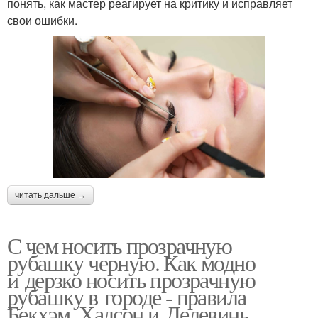
понять, как мастер реагирует на критику и исправляет
свои ошибки.
читать дальше →
С чем носить прозрачную
рубашку черную. Как модно
и дерзко носить прозрачную
рубашку в городе - правила
Бекхэм, Хадсон и Делевинь