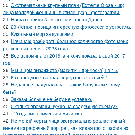
30.
Экстремальный крупный план (Extreme Close - up)
лица молодой женщины в стиле нуар - фотографии.
31.
Наша героиня 3 сезона шикарная Дарья.
32.
28-Летняя певица интересную фотосессию устроила.
33.
Кукольный мир за кулисами.
34.
Начинаю разбирать большое количество фото моих
роскошных невест 2025 года.
35.
Все вспоминают 2016, а я хочу показать свой 2017
год.
36.
Мы ищем визажиста (макияж + прическа) на 15.
37.
Как преодолеть страх перед фотосессией?
38.
Недавно я задумалась … какой бабушкой я хочу
быть?
39.
Заказы больше не беру не успеваю.
40.
Сколько времени нужно на свадебную съемку?
41.
- Создание причёски и макияжа.
42.
Не меняй черты лица экстремально реалистичный
кинематографичный портрет, как живая фотография из