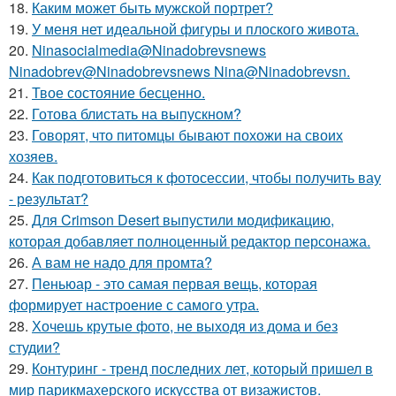
18.
Каким может быть мужской портрет?
19.
У меня нет идеальной фигуры и плоского живота.
20.
Ninasocialmedia@Ninadobrevsnews
Ninadobrev@Ninadobrevsnews Nina@Ninadobrevsn.
21.
Твое состояние бесценно.
22.
Готова блистать на выпускном?
23.
Говорят, что питомцы бывают похожи на своих
хозяев.
24.
Как подготовиться к фотосессии, чтобы получить вау
- результат?
25.
Для Crimson Desert выпустили модификацию,
которая добавляет полноценный редактор персонажа.
26.
А вам не надо для промта?
27.
Пеньюар - это самая первая вещь, которая
формирует настроение с самого утра.
28.
Хочешь крутые фото, не выходя из дома и без
студии?
29.
Контуринг - тренд последних лет, который пришел в
мир парикмахерского искусства от визажистов.