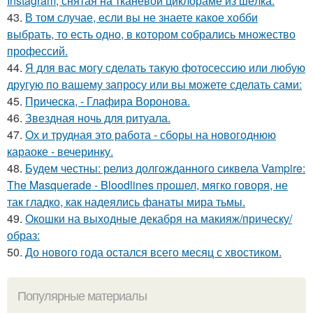
Instagram, снятая на тканевой циклораме из шёлка.
43.
В том случае, если вы не знаете какое хобби
выбрать, то есть одно, в котором собрались множество
профессий.
44.
Я для вас могу сделать такую фотосессию или любую
другую по вашему запросу или вы можете сделать сами:
45.
Прическа, - Глафира Воронова.
46.
Звездная ночь для ритуала.
47.
Ох и трудная это работа - сборы на новогоднюю
караоке - вечеринку.
48.
Будем честны: релиз долгожданного сиквела Vampire:
The Masquerade - Bloodlines прошел, мягко говоря, не
так гладко, как надеялись фанаты мира тьмы.
49.
Окошки на выходные декабря на макияж/прическу/
образ:
50.
До нового года остался всего месяц с хвостиком.
Популярные материалы