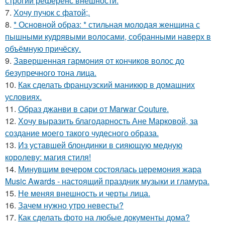
строгий референс внешности.
7.
Хочу пучок с фатой;.
8.
* Основной образ: * стильная молодая женщина с
пышными кудрявыми волосами, собранными наверх в
объёмную причёску.
9.
Завершенная гармония от кончиков волос до
безупречного тона лица.
10.
Как сделать французский маникюр в домашних
условиях.
11.
Образ джанви в сари от Marwar Couture.
12.
Хочу выразить благодарность Ане Марковой, за
создание моего такого чудесного образа.
13.
Из уставшей блондинки в сияющую медную
королеву: магия стиля!
14.
Минувшим вечером состоялась церемония жара
Music Awards - настоящий праздник музыки и гламура.
15.
Не меняя внешность и черты лица.
16.
Зачем нужно утро невесты?
17.
Как сделать фото на любые документы дома?