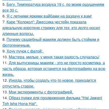
5.
Бегу. Температура воздуха 19 с, по моим ощущениям
все 30 с.
6.
Я с летними яркими вайбами на раздачу к вам!
7.
Каре "Колокол": Джессика честейн показала
идеальную короткую стрижку для тех, кто долго носил
длинные волосы.
8.
Почему свадебный макияж должен быть стойким и
фотогеничным.
9.
Хочу пучок с фатой;.
10.
Мастера, милые, у меня такая радость случалась!
11.
Для выпускницы макияж - это не просто косметика, а
часть образа, которая останется на фотографиях на всю
жизнь.
12.
Иногда, чтобы создать что-то новое, приходится
отпустить старое.
13.
Мои эксперименты с фотографией.
14.
Образ пуджи для продвижения фильма "Hai Jawani
Toh Ishq Hona Hai".