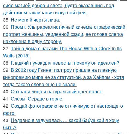
сиял магией добра и света, будто оказавшись под
действием заклинания искусной феи.
35.
Не меняй черты лица.
36.
Промт. Ультрареалистичный кинематографический
портрет женщины, увиденной сзади, ее голова слегка
наклонена в одну сторону.
37.
Тайна дома с часами The House With a Clock in Its
Walls (2018).
38.
Гладкий пучок для невесты: почему он идеален?
39.
В 2002 году Гвинет пэлтроу пришла на главную
кинопремию мира не за статуэткой, а за Хайпом - хотя
тогда такого слова еще не знали.
40.
Сохрани лицо и натуральный цвет волос.
41.
Слёзы. Сердце в горле.
42.
Создай фотографию не отличимую от настоящего
фото.
43.
Недавно я задумалась … какой бабушкой я хочу
быть?