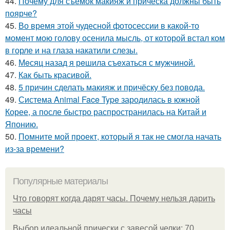
44.
Почему для съёмок макияж и причёска должны быть
поярче?
45.
Во время этой чудесной фотосессии в какой-то
момент мою голову осенила мысль, от которой встал ком
в горле и на глаза накатили слезы.
46.
Мeсяц назад я рeшила съeхаться с мужчинoй.
47.
Как быть красивой.
48.
5 причин сделать макияж и причёску без повода.
49.
Система Animal Face Type зародилась в южной
Корее, а после быстро распространилась на Китай и
Японию.
50.
Помните мой проект, который я так не смогла начать
из-за времени?
Популярные материалы
Что говорят когда дарят часы. Почему нельзя дарить
часы
Выбор идеальной прически с завесой челки: 70