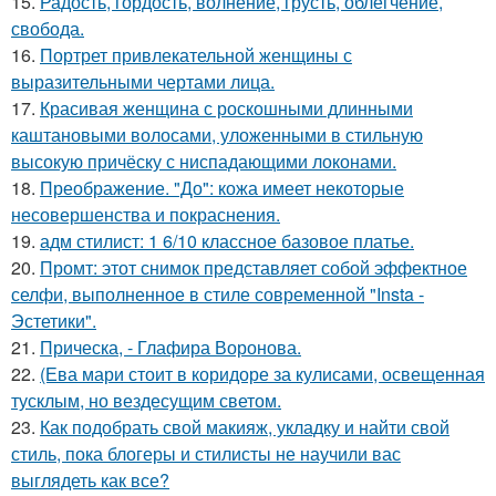
15.
Радость, гордость, волнение, грусть, облегчение,
свобода.
16.
Портрет привлекательной женщины с
выразительными чертами лица.
17.
Красивая женщина с роскошными длинными
каштановыми волосами, уложенными в стильную
высокую причёску с ниспадающими локонами.
18.
Преображение. "До": кожа имеет некоторые
несовершенства и покраснения.
19.
адм стилист: 1 6/10 классное базовое платье.
20.
Промт: этот снимок представляет собой эффектное
селфи, выполненное в стиле современной "Insta -
Эстетики".
21.
Прическа, - Глафира Воронова.
22.
(Ева мари стоит в коридоре за кулисами, освещенная
тусклым, но вездесущим светом.
23.
Как подобрать свой макияж, укладку и найти свой
стиль, пока блогеры и стилисты не научили вас
выглядеть как все?