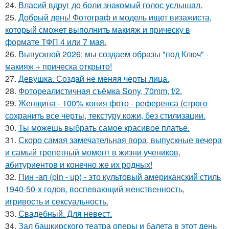
24.
Власий вдруг до боли знакомый голос услышал.
25.
Добрый день! Фотограф и модель ищет визажиста,
который сможет выполнить макияж и прическу в
формате ТФП 4 или 7 мая.
26.
Выпускной 2026: мы создаем образы "под Ключ" -
макияж + прическа открыто!
27.
Девушка. Создай не меняя черты лица.
28.
Фотореалистичная съёмка Sony, 70mm, f/2.
29.
Женщина - 100% копия фото - референса (строго
сохранить все черты, текстуру кожи, без стилизации.
30.
Ты можешь выбрать самое красивое платье.
31.
Скоро самая замечательная пора, выпускные вечера
и самый трепетный момент в жизни учеников,
абитуриентов и конечно же их родных!
32.
Пин -ап (pin - up) - это культовый американский стиль
1940-50-х годов, воспевающий женственность,
игривость и сексуальность.
33.
Свадебный. Для невест.
34.
Зал башкирского театра оперы и балета в этот день