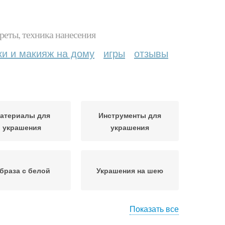
реты, техника нанесения
ки и макияж на дому
игры
отзывы
атериалы для
Инструменты для
украшения
украшения
браза с белой
Украшения на шею
Показать все
йн для украшения
Рубашка к украшению