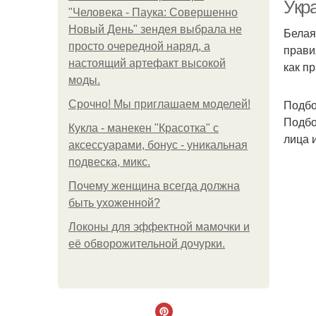
Укр
"Человека - Паука: Совершенно
Новый День" зендея выбрала не
Белая
просто очередной наряд, а
прави
Т
настоящий артефакт высокой
как п
моды.
Подбо
Срочно! Мы приглашаем моделей!
Подбо
Кукла - манекен "Красотка" с
лица 
аксессуарами, бонус - уникальная
подвеска, микс.
Почему женщина всегда должна
быть ухоженной?
Локоны для эффектной мамочки и
её обворожительной дочурки.