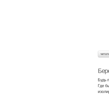
читат
Бер
Будь 
Где б
изоли