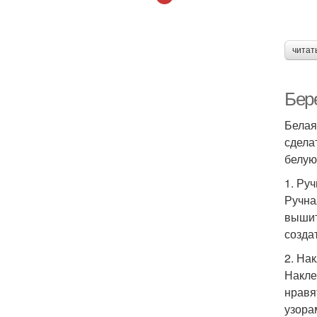
читат
Бер
Белая
сдела
белую
1. Ру
Ручна
вышит
созда
2. На
Накле
нравя
узора