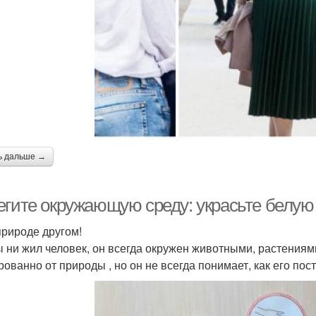
ь дальше →
егите окружающую среду: украсьте белую
природе другом!
ы ни жил человек, он всегда окружен животными, растениям
рованно от природы , но он не всегда понимает, как его пос