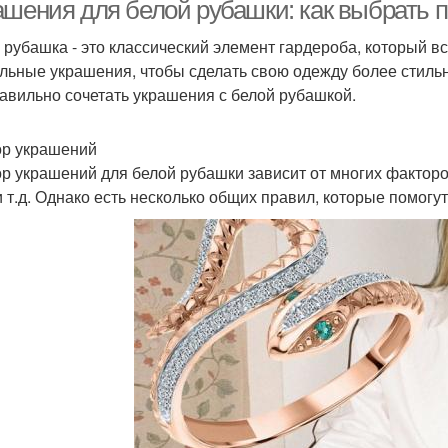
ашения для белой рубашки: как выбрать 
 рубашка - это классический элемент гардероба, который вс
льные украшения, чтобы сделать свою одежду более стильн
Заголовочные
кани при украшении
Укр
равильно сочетать украшения с белой рубашкой.
украшения
р украшений
р украшений для белой рубашки зависит от многих факторов
и т.д. Однако есть несколько общих правил, которые помогу