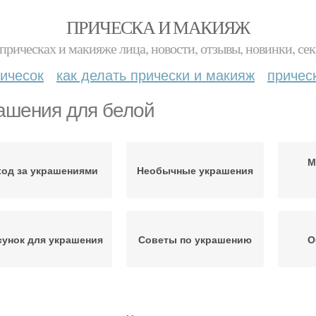
ПРИЧЕСКА И МАКИЯЖ
прическах и макияже лица, новости, отзывы, новинки, сек
ичесок
как делать прически и макияж
причес
ашения для белой
М
ход за украшениями
Необычные украшения
сунок для украшения
Советы по украшению
О
линное украшение
Украшение на шею
Диза