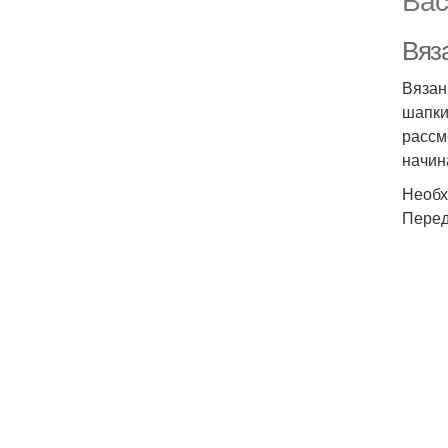
Вяз
Вязан
шапки
рассм
начин
Необх
Перед