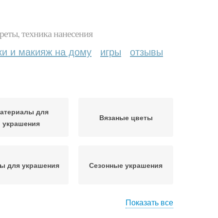
реты, техника нанесения
ки и макияж на дому
игры
отзывы
атериалы для
Вязаные цветы
украшения
ы для украшения
Сезонные украшения
Показать все
шения для шапок
Шапка с отворотом