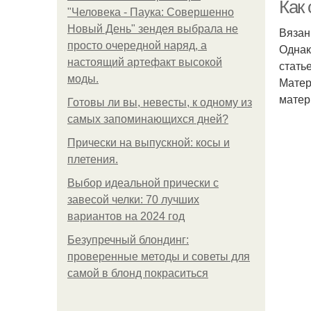
Как
"Человека - Паука: Совершенно
Новый День" зендея выбрала не
Вязан
просто очередной наряд, а
Однак
Ш
настоящий артефакт высокой
стать
моды.
Матер
матер
Готовы ли вы, невесты, к одному из
самых запоминающихся дней?
Прически на выпускной: косы и
плетения.
Выбор идеальной прически с
завесой челки: 70 лучших
вариантов на 2024 год
Безупречный блондинг:
проверенные методы и советы для
самой в блонд покраситься