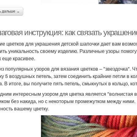
ь дальше →
аговая инструкция: как связать украшени
ие цветков для украшения детской шапочки дает вам возмо
ить уникальность своему изделию. Различные узоры помогут
к еще красивее.
из популярных узоров для вязания цветков – "звездочка". Ч
ку 5 воздушных петель, затем соединить крайние петли в к
а. В итоге, вы получите пять петель, смыкнутых в кольцо, 
дним интересным узором для цветка является "волнистая вя
иком без накида, но с некоторым промежутком между ними.
ность вашему цветку.