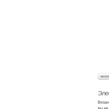
читат
Эле
Вязан
вы не