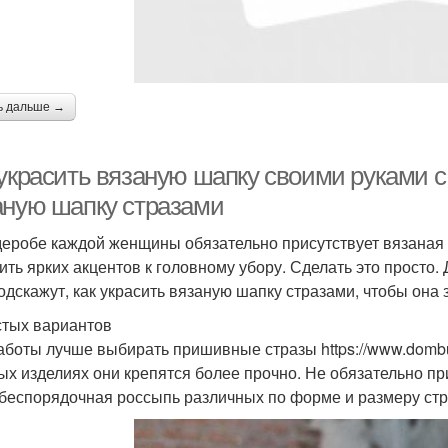
ь дальше →
 украсить вязаную шапку своими руками с
аную шапку стразами
деробе каждой женщины обязательно присутствует вязаная 
ить ярких акцентов к головному убору. Сделать это просто
одскажут, как украсить вязаную шапку стразами, чтобы она
стых вариантов
аботы лучше выбирать пришивные стразы https://www.dombusin
ых изделиях они крепятся более прочно. Не обязательно пр
беспорядочная россыпь различных по форме и размеру стра