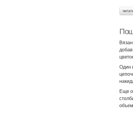
читат
Пош
Вязан
добав
цвето
Один 
цепоч
накид
Еще о
столб
объем