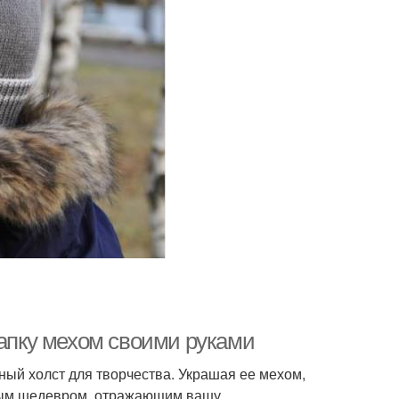
шапку мехом своими руками
чный холст для творчества. Украшая ее мехом,
енным шедевром, отражающим вашу