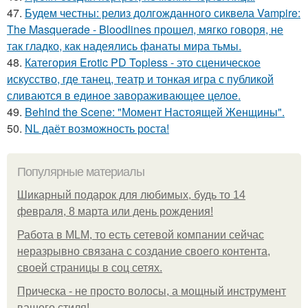
47.
Будем честны: релиз долгожданного сиквела Vampire:
The Masquerade - Bloodlines прошел, мягко говоря, не
так гладко, как надеялись фанаты мира тьмы.
48.
Категория Erotic PD Topless - это сценическое
искусство, где танец, театр и тонкая игра с публикой
сливаются в единое завораживающее целое.
49.
Behind the Scene: "Момент Настоящей Женщины".
50.
NL даёт возможность роста!
Популярные материалы
Шикарный подарок для любимых, будь то 14
февраля, 8 марта или день рождения!
Работа в MLM, то есть сетевой компании сейчас
неразрывно связана с создание своего контента,
своей страницы в соц сетях.
Прическа - не просто волосы, а мощный инструмент
вашего стиля!