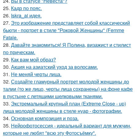
24.
Вы в статусе "Невеста"?
25.
Кадр по пояс.
26.
Iskra_ai идея.
27.
Это изображение представляет собой классический
бьюти - портрет в стиле "Роковой Женщины" (Femme
Fatale.
28.
Давайте знакомиться! Я Полина, визажист и стилист
по прическам.
29.
Как вам мой образ?
30.
Акция на азиатский уход за волосами.
31.
Не меняй черты лица.
32.
Создайте гламурный портрет молодой женщины до
талии (то же лицо, черты лица сохранены) на фоне кафе
в пустыне с летящими шелковыми тканями.
33.
Экстремальный крупный план (Extreme Close - up)
лица молодой женщины в стиле нуар - фотографии.
34.
Основная композиция и поза.
35.
Нейрофотосессия - идеальный вариант для мужчин,
которые не любят "всю эту Фотосъёмку".