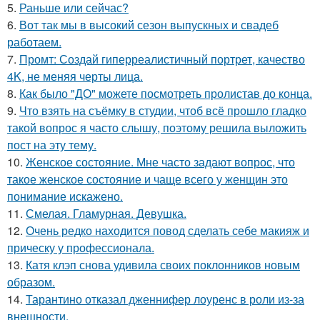
5.
Раньше или сейчас?
6.
Вот так мы в высокий сезон выпускных и свадеб
работаем.
7.
Промт: Создай гиперреалистичный портрет, качество
4K, не меняя черты лица.
8.
Как было "ДО" можете посмотреть пролистав до конца.
9.
Что взять на съёмку в студии, чтоб всё прошло гладко
такой вопрос я часто слышу, поэтому решила выложить
пост на эту тему.
10.
Женское состояние. Мне часто задают вопрос, что
такое женское состояние и чаще всего у женщин это
понимание искажено.
11.
Смелая. Гламурная. Девушка.
12.
Очень редко находится повод сделать себе макияж и
прическу у профессионала.
13.
Катя клэп снова удивила своих поклонников новым
образом.
14.
Тарантино отказал дженнифер лоуренс в роли из-за
внешности.