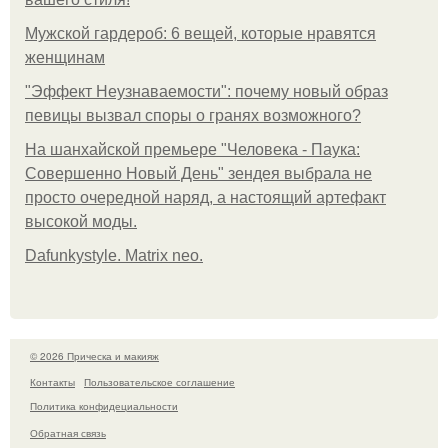
Мужской гардероб: 6 вещей, которые нравятся
женщинам
"Эффект Неузнаваемости": почему новый образ
певицы вызвал споры о гранях возможного?
На шанхайской премьере "Человека - Паука:
Совершенно Новый День" зендея выбрала не
просто очередной наряд, а настоящий артефакт
высокой моды.
Dafunkystyle. Matrix neo.
© 2026 Прическа и макияж
Контакты
Пользовательское соглашение
Политика конфидециальности
Обратная связь