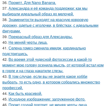
36.
Промпт. Для Nano Banana.
37.
Александра и её команда поддержки: как мы
выбирали идеальный образ до мелочей.
38.
Знаменитости выходят на красную ковровую
дорожку, одетые с иголочки, в блёстках, с идеальными
фигурами.
39.
Прекрасный образ для Александры.
40.
Не меняй черты лица.
41.
Селена гомез сменила имидж, кардинально
подстригшись.
42.
Во время этой чудесной фотосессии в какой-то
момент мою голову осенила мысль, от которой встал ком
в горле и на глаза накатили слезы.
43.
В том случае, если вы не знаете какое хобби
выбрать, то есть одно, в котором собрались множество
профессий.
44.
Как быть красивой.
45.
Исходное изображение: загруженное фото.
46.
Промт создай портрет, не меняя черты лица.