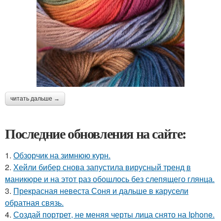
читать дальше →
Последние обновления на сайте:
1.
Обзорчик на зимнюю курн.
2.
Хейли бибер снова запустила вирусный тренд в
маникюре и на этот раз обошлось без слепящего глянца.
3.
Прекрасная невеста Соня и дальше в карусели
обратная связь.
4.
Создай портрет, не меняя черты лица снято на Iphone.