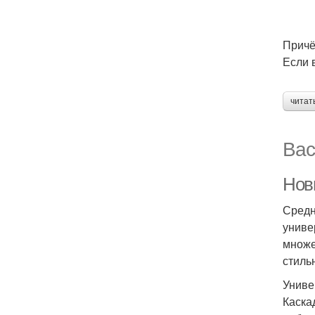
Причё
Если 
читат
Вас
Нов
Средн
униве
множе
стиль
Униве
Каска