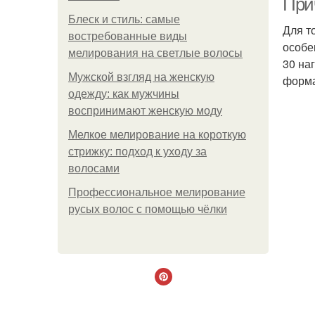
При
Блеск и стиль: самые
Для т
востребованные виды
особе
мелирования на светлые волосы
30 на
Мужской взгляд на женскую
форма
одежду: как мужчины
воспринимают женскую моду
Мелкое мелирование на короткую
стрижку: подход к уходу за
волосами
Профессиональное мелирование
русых волос с помощью чёлки