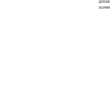
добав
асимм