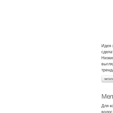
Идея 
сдела
Низки
выгля
тренд
читат
Мел
Для к
волос