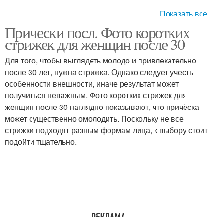
Показать все
Прически посл. Фото коротких
Стрижки для волос
Средний длина
стрижек для женщин после 30
Для того, чтобы выглядеть молодо и привлекательно
после 30 лет, нужна стрижка. Однако следует учесть
Стрижки для полных
особенности внешности, иначе результат может
Ультрамодные стрижки
женщин
получиться неважным. Фото коротких стрижек для
женщин после 30 наглядно показывают, что причёска
может существенно омолодить. Поскольку не все
стрижки подходят разным формам лица, к выбору стоит
Стрижки на средние
подойти тщательно.
волосы