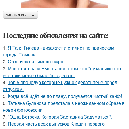
читать дальше →
Последние обновления на сайте:
1.
Я Таня Гилева - визажист и стилист по прическам
города Тюмени.
2.
Обзорчик на зимнюю курн.
3.
Мой ответ на комментарий о том, что "ну маникюр то
всё таки можно было бы сделать.
4.
Топ 5 процедур которые нужно сделать тебе перед
отпуском.
5.
Когда всё идёт не по плану, получается чистый кайф!
6.
Татьяна буланова предстала в неожиданном образе в
новой фотосессии!
7.
"Одна Встреча, Которая Заставила Задуматься".
8.
Первая часть всех выпусков Клодин первого