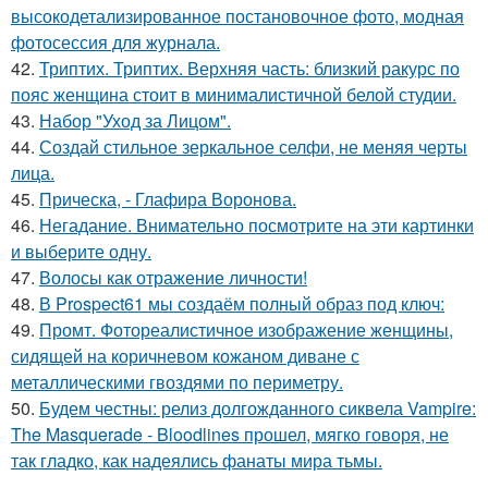
высокодетализированное постановочное фото, модная
фотосессия для журнала.
42.
Триптих. Триптих. Верхняя часть: близкий ракурс по
пояс женщина стоит в минималистичной белой студии.
43.
Набор "Уход за Лицом".
44.
Создай стильное зеркальное селфи, не меняя черты
лица.
45.
Прическа, - Глафира Воронова.
46.
Негадание. Внимательно посмотрите на эти картинки
и выберите одну.
47.
Волосы как отражение личности!
48.
В Prospect61 мы создаём полный образ под ключ:
49.
Промт. Фотореалистичное изображение женщины,
сидящей на коричневом кожаном диване с
металлическими гвоздями по периметру.
50.
Будем честны: релиз долгожданного сиквела Vampire:
The Masquerade - Bloodlines прошел, мягко говоря, не
так гладко, как надеялись фанаты мира тьмы.