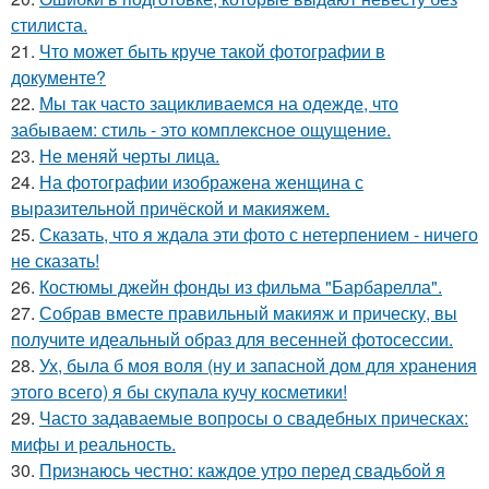
стилиста.
21.
Что может быть круче такой фотографии в
документе?
22.
Мы так часто зацикливаемся на одежде, что
забываем: стиль - это комплексное ощущение.
23.
Не меняй черты лица.
24.
На фотографии изображена женщина с
выразительной причёской и макияжем.
25.
Сказать, что я ждала эти фото с нетерпением - ничего
не сказать!
26.
Костюмы джейн фонды из фильма "Барбарелла".
27.
Собрав вместе правильный макияж и прическу, вы
получите идеальный образ для весенней фотосессии.
28.
Ух, была б моя воля (ну и запасной дом для хранения
этого всего) я бы скупала кучу косметики!
29.
Часто задаваемые вопросы о свадебных прическах:
мифы и реальность.
30.
Признаюсь честно: каждое утро перед свадьбой я