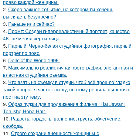
право каждой женщины.
2.
Скоро важное событие, на котором ты хочешь
выглядеть безупречно?
3.
Раньше или сейчас?
4.
Промт: Создай гиперреалистичный портрет, качество
4K, не меняя черты лица.
5.
Парный. Черно-белая студийная фотография, парный
портрет по пояс.
6.
Dolls of the World 1996.
7.
Максимально реалистичная фотография, элегантная и
властная студийная съемка.
8.
Что взять на съёмку в студии, чтоб всё прошло гладко
такой вопрос я часто слышу, поэтому решила выложить
пост на эту тему.
9.
Образ пуджи для продвижения фильма "Hai Jawani
Toh Ishq Hona Hai".
10.
Радость, гордость, волнение, грусть, облегчение,
свобода.
11.
Строго сохрани внешность женщины с