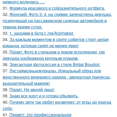
немного волнуюсь ….
31.
Формула красивого и соблазнительного аутфита.
32.
Женский. Фото 3: 4. на снимке запечатлена девушка,
позирующая на пассажирском сиденье автомобиля в
темное время суток.
33.
1. заходим в бота t. me/Aizimabot.
34.
За каждым моментом в свете софитов стоит целая
команда, которая сияет не менее ярко!
35.
Промт: Фото в стильном и ярком исполнении, где
девушка изображена крупным планом.
36.
Элегантная фотосессия в стиле Bridal Boudoir.
37.
Листаямодныежурналы. Идеальный образ для
женственного вечернего наряда - аккуратная прическа,
выразительный макияж!
38.
Промт. Не меняй лицо!
39.
Знаю все ждут и я готова объявить.
40.
Почему дети так любят косметику: от игры до поиска
себя.
41.
Промпт: это профессиональное