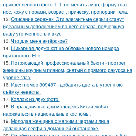
прикреплённого фото 1: 1. не менять лицо, форму глаз,
нос, кожу с порами, возраст, прическу, пропорции тела.
12.
Описание сережек: Эти элегантные серьги станут
идеальным дополнением вашего образа, подчеркнув
вашу утонченность и вкус.
13.
Что для меня актёрское?
14.
Шикарная доджа кэт на обложке нового номера
британского Elle.
15.
Потрясающий профессиональный бьюти - портрет
женщины крупным планом, снятый с прямого ракурса на
уровне глаз.
16.
Идея номер 309487 - добавить цвета в утреннюю
съёмку невесты.
17.
Коллаж из двух фото.
18.
В праздничные дни молодежь Китая любит
наряжаться в национальные костюмы.
19.
Молодая женщина с мягкими чертами лица,
делающая селфи в домашней обстановке.
20.
Ошибки в подготовке, которые выдают невесту без