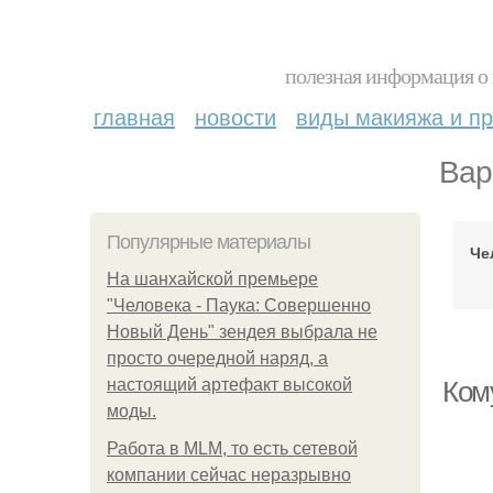
полезная информация о 
главная
новости
виды макияжа и пр
Вар
Популярные материалы
Че
На шанхайской премьере
"Человека - Паука: Совершенно
Новый День" зендея выбрала не
просто очередной наряд, а
настоящий артефакт высокой
Ком
моды.
Работа в MLM, то есть сетевой
компании сейчас неразрывно