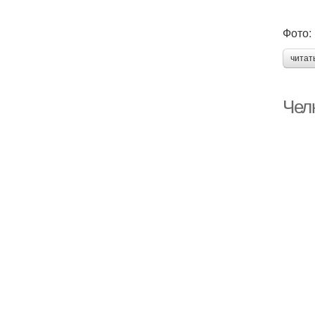
Фото: 
читат
Челк