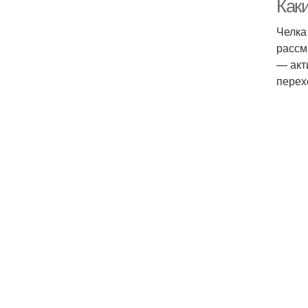
Как
Челка
рассм
— акт
перех