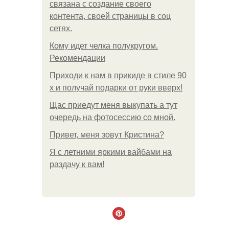
связана с создание своего
контента, своей страницы в соц
сетях.
Кому идет челка полукругом.
Рекомендации
Приходи к нам в прикиде в стиле 90
х и получай подарки от руки вверх!
Щас приедут меня выкупать а тут
очередь на фотосессию со мной.
Привет, меня зовут Кристина?
Я с летними яркими вайбами на
раздачу к вам!