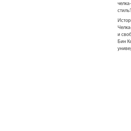
челка
стиль
Истор
Челка
и сво
Бин К
униве