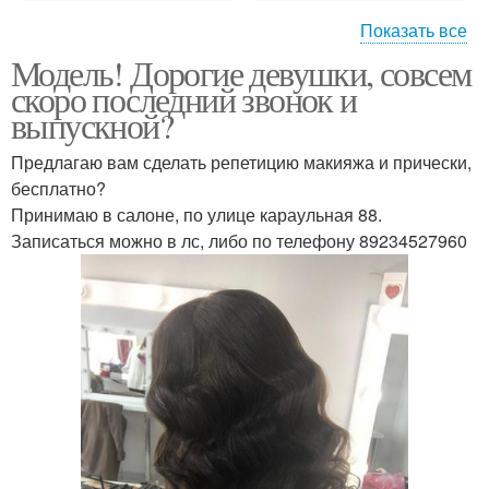
Показать все
Модель! Дорогие девушки, совсем
Маникюр педикюр
Макияж под прическу
скоро последний звонок и
макияж прическа
выпускной?
Предлагаю вам сделать репетицию макияжа и прически,
Макияж и прическа на
Сделать макияж
бесплатно?
выпускной
прическу
Принимаю в салоне, по улице караульная 88.
Записаться можно в лс, либо по телефону 89234527960
Что сначала макияж или
Игры макияж и
прическа
прически
Стилист по прическам и
Прическа и макияж с
макияжу
выездом на дом