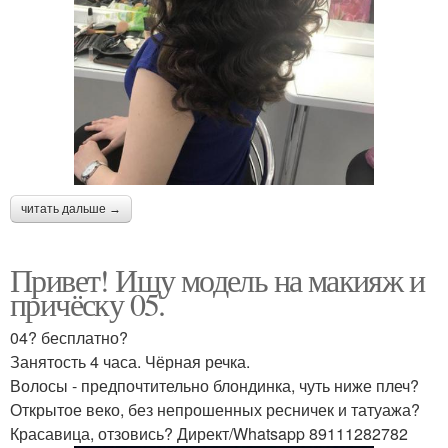
Мастер причесок и
Макияж и прически для
макияжа
девочек
Модели для причесок и
Онлайн прически и
макияжа
макияж
читать дальше →
Привет! Ищу модель на макияж и
Прически дома
причёску 05.
04? бесплатно?
Занятость 4 часа. Чёрная речка.
Волосы - предпочтительно блондинка, чуть ниже плеч?
Открытое веко, без непрошенных ресничек и татуажа?
Красавица, отзовись? Директ/Whatsapp 89111282782