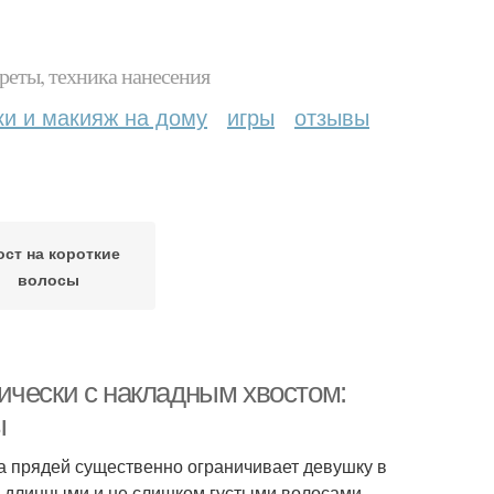
реты, техника нанесения
ки и макияж на дому
игры
отзывы
ост на короткие
волосы
ически с накладным хвостом:
ы
а прядей существенно ограничивает девушку в
ь длинными и не слишком густыми волосами