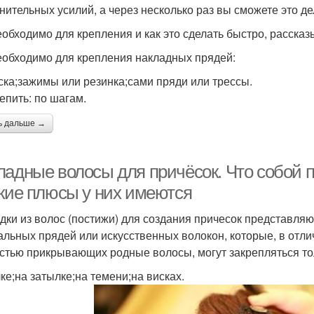
нительных усилий, а через несколько раз вы сможете это де
еобходимо для крепления и как это сделать быстро, расска
еобходимо для крепления накладных прядей:
ска;зажимы или резинка;сами пряди или трессы.
репить: по шагам.
ь дальше →
ладные волосы для причёсок. Что собой п
акие плюсы у них имеются
дки из волос (постижи) для создания причесок представля
альных прядей или искусственных волокон, которые, в отли
стью прикрывающих родные волосы, могут закрепляться тол
лке;на затылке;на темени;на висках.