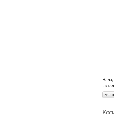
Налад
на го
читат
Кос