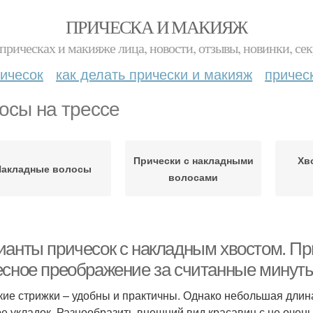
ПРИЧЕСКА И МАКИЯЖ
прическах и макияже лица, новости, отзывы, новинки, сек
ичесок
как делать прически и макияж
причес
осы на трессе
Прически с накладными
Хв
Накладные волосы
волосами
ианты причесок с накладным хвостом. Пр
есное преображение за считанные минут
кие стрижки – удобны и практичны. Однако небольшая длин
е укладок. Разнообразить внешний вид красавиц с не очен