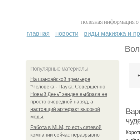
полезная информация о 
главная
новости
виды макияжа и пр
Вол
Популярные материалы
На шанхайской премьере
"Человека - Паука: Совершенно
Новый День" зендея выбрала не
просто очередной наряд, а
настоящий артефакт высокой
Вар
моды.
чуд
Работа в MLM, то есть сетевой
Корот
компании сейчас неразрывно
выбор