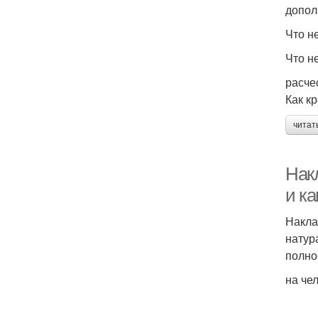
допол
Что н
Что н
расче
Как к
читат
Нак
и к
Накла
натур
полно
на че