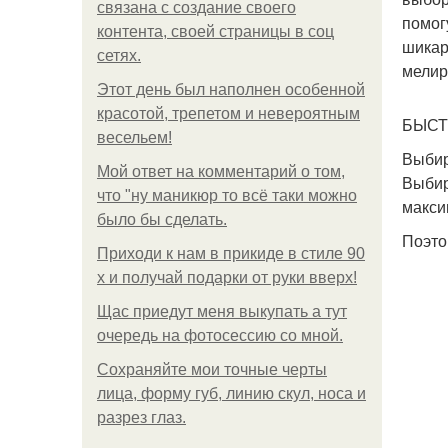
связана с создание своего
помог
контента, своей страницы в соц
шикар
сетях.
мелир
Этот день был наполнен особенной
красотой, трепетом и невероятным
БЫСТ
весельем!
Выбир
Мой ответ на комментарий о том,
Выбир
что "ну маникюр то всё таки можно
макси
было бы сделать.
Поэто
Приходи к нам в прикиде в стиле 90
х и получай подарки от руки вверх!
Щас приедут меня выкупать а тут
очередь на фотосессию со мной.
Сохраняйте мои точные черты
лица, форму губ, линию скул, носа и
разрез глаз.