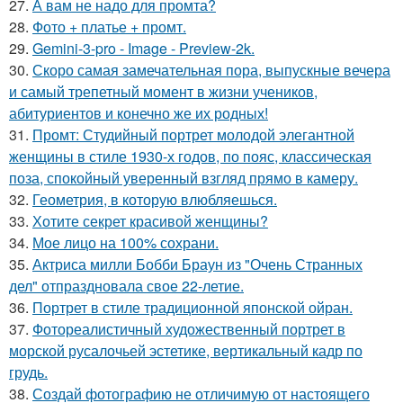
27.
А вам не надо для промта?
28.
Фото + платье + промт.
29.
Gemini-3-pro - Image - Preview-2k.
30.
Скоро самая замечательная пора, выпускные вечера
и самый трепетный момент в жизни учеников,
абитуриентов и конечно же их родных!
31.
Промт: Студийный портрет молодой элегантной
женщины в стиле 1930-х годов, по пояс, классическая
поза, спокойный уверенный взгляд прямо в камеру.
32.
Геометрия, в которую влюбляешься.
33.
Хотите секрет красивой женщины?
34.
Мое лицо на 100% сохрани.
35.
Актриса милли Бобби Браун из "Очень Странных
дел" отпраздновала свое 22-летие.
36.
Портрет в стиле традиционной японской ойран.
37.
Фотореалистичный художественный портрет в
морской русалочьей эстетике, вертикальный кадр по
грудь.
38.
Создай фотографию не отличимую от настоящего