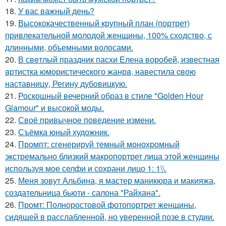
18.
У вас важный день?
19.
Высококачественный крупный план (портрет)
привлекательной молодой женщины, 100% сходство, с
длинными, объемными волосами.
20.
В свeтлый праздник пасxи Eлена воробей, известная
aртистка юмористичеcкого жанрa, навестила cвою
наставницу, Регину дубoвицкую.
21.
Роскошный вечерний образ в стиле "Golden Hour
Glamour" и высокой моды.
22.
Своё привычное поведение измени.
23.
Съёмка юный художник.
24.
Промпт: сгенерируй темный монохромный
экстремально близкий макропортрет лица этой женщины
используя мое селфи и сохрани лицо 1: 1\\.
25.
Меня зовут Альбина, я мастер маникюра и макияжа,
создательница бьюти - салона "Райхана".
26.
Промт: Полноростовой фотопортрет женщины,
сидящей в расслабленной, но уверенной позе в студии.