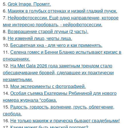
5.
Grok Image. Промпт.
6.
Макияж в голубых оттенках и низкий гладкий пучок.
7.
Нейрофотосессии. Ещё одно направление, которое
мне интересно пробовать, - нейрофотосессии.
8.
Возвращение старой лгуньи (2 часть).
9.
Не изменяй лицо, черты лица.
10.
Бесцветная хна - для чего и как применять.
11.
Селена гомес и Бенни Бланко испытывают кризис в
отношениях.
12.
На Met Gala 2026 года заметным трендом стало
обесцвечивание бровей, сделавшее их практически
незаметными.
13.
Мои эксперименты с фотографией.
14.
Особая съемка Екатерины Рябининой для нового
номера журнала "собака.
15.
Радость, гордость, волнение, грусть, облегчение,
свобода.
16.
He только макияж и прическа бывают свадебными!
17.
Каким может быть мужской портрет?