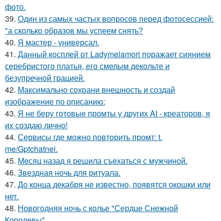
фото.
39.
Один из самых частых вопросов перед фотосессией:
"а сколько образов мы успеем снять?
40.
Я мастер - универсал.
41.
Данный косплей от Ladymelamori поражает сиянием
серебристого платья, его смелым декольте и
безупречной грацией.
42.
Максимально сохрани внешность и создай
изображение по описанию:
43.
Я не беру готовые промты у других AI - креаторов, я
их создаю лично!
44.
Сервисы где можно повторить промт: t.
me/Gptchatnei.
45.
Мeсяц назад я решила съeхаться с мужчиной.
46.
Звездная ночь для ритуала.
47.
До конца декабря не известно, появятся окошки или
нет.
48.
Новогодняя ночь с колье "Сердце Снежной
Королевы".