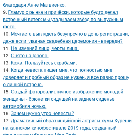
благодаря Анне Матвиенко.
9.
Гламур с рынка и причёски, которые будто делал
встречный ветер: мы угадываем звёзд по выпускным
фото.
10.
Мечтаете выглядеть безупречно в день регистрации,
даже если главная свадебная церемония - впереди?
11.
Не изменяй лицо, черты лица.
12.
Снято на Iphone.
13.
Кожа. Пользуйтесь скрабами.
14.
Когда невеста пишет мне, что полностью мне
доверяет и пробный образ не нужен, я все равно прошу
о личной встрече.
15.
Создай фотореалистичное изображение молодой
женщины - брюнетки сидящей на заднем сиденье
автомобиля ночью.
16.
Зачем нужно утро невесты?
17.
Драматичный образ индийской актрисы хумы Куреши
на каннском кинофестивале 2019 года, созданный
французским брендом Mae Paris.