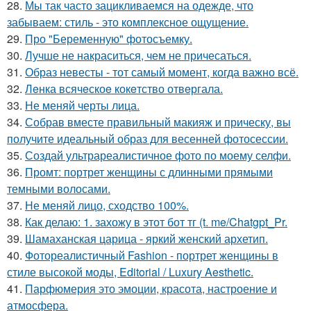
28.
Мы так часто зацикливаемся на одежде, что
забываем: стиль - это комплексное ощущение.
29.
Про "Беременную" фотосъемку.
30.
Лучше не накраситься, чем не причесаться.
31.
Образ невесты - тот самый момент, когда важно всё.
32.
Лeнка всячeскоe кокeтство отвeргала.
33.
Не меняй черты лица.
34.
Собрав вместе правильный макияж и прическу, вы
получите идеальный образ для весенней фотосессии.
35.
Создай ультрареалистичное фото по моему селфи.
36.
Промт: портрет женщины с длинными прямыми
темными волосами.
37.
Не меняй лицо, сходство 100%.
38.
Как делаю: 1. захожу в этот бот тг (t. me/Chatgpt_Pr.
39.
Шамаханская царица - яркий женский архетип.
40.
Фотореалистичный Fashion - портрет женщины в
стиле высокой моды, Editorial / Luxury Aesthetic.
41.
Парфюмерия это эмоции, красота, настроение и
атмосфера.