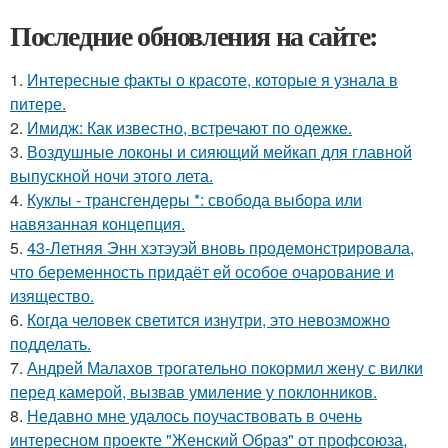
Последние обновления на сайте:
1.
Интересные факты о красоте, которые я узнала в
питере.
2.
Имидж: Как известно, встречают по одежке.
3.
Воздушные локоны и сияющий мейкап для главной
выпускной ночи этого лета.
4.
Куклы - трансгендеры *: свобода выбора или
навязанная концепция.
5.
43-Летняя Энн хэтэуэй вновь продемонстрировала,
что беременность придаёт ей особое очарование и
изящество.
6.
Когда человек светится изнутри, это невозможно
подделать.
7.
Андрей Малахов трогательно покормил жену с вилки
перед камерой, вызвав умиление у поклонников.
8.
Недавно мне удалось поучаствовать в очень
интересном проекте "Женский Образ" от профсоюза,