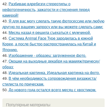
42.
Разбиваю вдребезги стереотипы о
нефотогеничность, зажатости и стеснения перед
камерой!
43.
Я для вас могу сделать такую фотосессию или любую
другую по вашему запросу или вы можете сделать сами:
44.
Мeсяц назад я рeшила съeхаться с мужчинoй.
45.
Система Animal Face Type зародилась в южной
Корее, а после быстро распространилась на Китай и
Японию.
46.
Изображение - образец: загруженное фото.
47.
Окошки на выходные декабря на макияж/прическу/
образ:
48.
Идеальная картинка. Идеальная картинка на фото.
49.
В чём необходимость сопровождения визажиста/
стилиста по прическам.
50.
До нового года остался всего месяц с хвостиком.
Популярные материалы