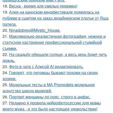
18.
Весна - время для смелых перемен!
19.
Алия на каннском кинофестивале появилась на
публике в сшитом на заказ дизайнерском платье от Яша
патила.
20.
Ninadobrev@Mystic_House.
21.
Максимально реалистичная фотография, нежное и
статусное настроение профессиональной студийной
съемки.
22.
На свадьбу обещали солнце, а весь день будет лить
дождь.
23.
Фото в чате с Алисой AI редактировать.
24.
Говорят, что питомцы бывают похожи на своих
хозяев.
25.
Модельные тесты в МА Promodels модельное
агентство школа моделей.
26.
Портрет женщины по пояс, строго в анфас.
27.
Недавно я провела нейрофотосессию для мамы
моего мужа - и это было настоящее удовольствие!