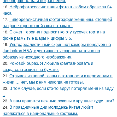
несовершенства и покраснения.
16.
Нейрофотосессия: ваши фото в любом образе за 24
часа!
17.
Гиперреалистичная фотография женщины, стоящей
на фоне горного пейзажа на закате.
18.
Сюжет: героиня подносит ко рту кусочек торта на
фоне размытые шары и цифры 3 5.
19.
Ультрареалистичный скриншот камеры поцелуев на
Jumbotron НБА, идентичность сохранена точно по
образцу из исходного изображения.
20.
Роковой образ. Я любила фантазировать и
создавала эскизы на бумаге.
21.
Отрывок из новой главы о готовности к переменам в
жизни … нет, мы к ним никогда не готовы.
22.
В том случае, если кто-то вдруг потерял меня из виду
-.
23.
А вам нравятся нежные локоны и крупные кудряшки?
24.
В праздничные дни молодежь Китая любит
наряжаться в национальные костюмы.