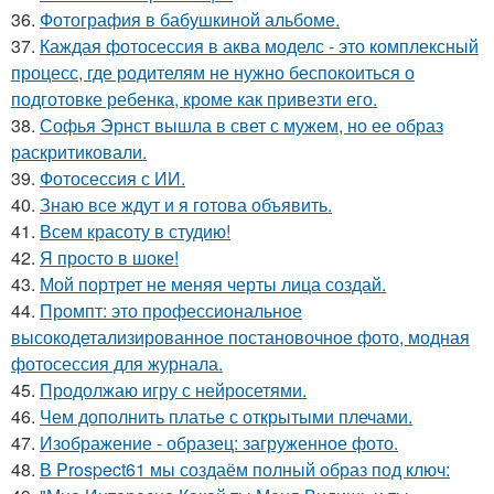
36.
Фотография в бабушкиной альбоме.
37.
Каждая фотосессия в аква моделс - это комплексный
процесс, где родителям не нужно беспокоиться о
подготовке ребенка, кроме как привезти его.
38.
Софья Эрнст вышла в свет с мужем, но ее образ
раскритиковали.
39.
Фотосессия с ИИ.
40.
Знаю все ждут и я готова объявить.
41.
Всем красоту в студию!
42.
Я просто в шоке!
43.
Мой портрет не меняя черты лица создай.
44.
Промпт: это профессиональное
высокодетализированное постановочное фото, модная
фотосессия для журнала.
45.
Продолжаю игру с нейросетями.
46.
Чем дополнить платье с открытыми плечами.
47.
Изображение - образец: загруженное фото.
48.
В Prospect61 мы создаём полный образ под ключ: