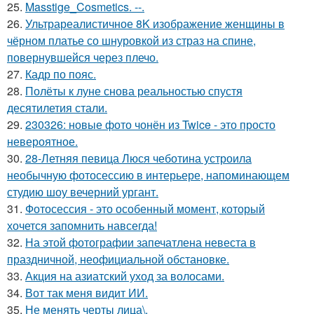
25.
Masstige_Cosmetics. --.
26.
Ультрареалистичное 8K изображение женщины в
чёрном платье со шнуровкой из страз на спине,
повернувшейся через плечо.
27.
Кадр по пояс.
28.
Полёты к луне снова реальностью спустя
десятилетия стали.
29.
230326: новые фото чонён из Twice - это просто
невероятное.
30.
28-Летняя певица Люся чеботина устроила
необычную фотосессию в интерьере, напоминающем
студию шоу вечерний ургант.
31.
Фотосессия - это особенный момент, который
хочется запомнить навсегда!
32.
На этой фотографии запечатлена невеста в
праздничной, неофициальной обстановке.
33.
Акция на азиатский уход за волосами.
34.
Вот так меня видит ИИ.
35.
Не менять черты лица\.