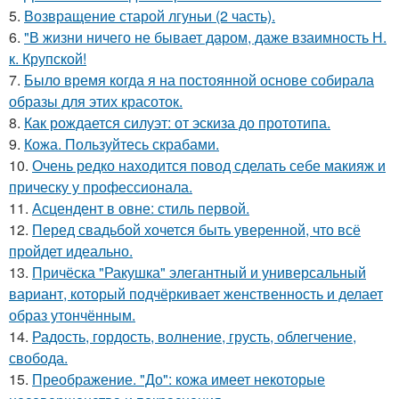
5.
Возвращение старой лгуньи (2 часть).
6.
"В жизни ничего не бывает даром, даже взаимность Н.
к. Крупской!
7.
Было время когда я на постоянной основе собирала
образы для этих красоток.
8.
Как рождается силуэт: от эскиза до прототипа.
9.
Кожа. Пользуйтесь скрабами.
10.
Очень редко находится повод сделать себе макияж и
прическу у профессионала.
11.
Асцендент в овне: стиль первой.
12.
Перед свадьбой хочется быть уверенной, что всё
пройдет идеально.
13.
Причёска "Ракушка" элегантный и универсальный
вариант, который подчёркивает женственность и делает
образ утончённым.
14.
Радость, гордость, волнение, грусть, облегчение,
свобода.
15.
Преображение. "До": кожа имеет некоторые